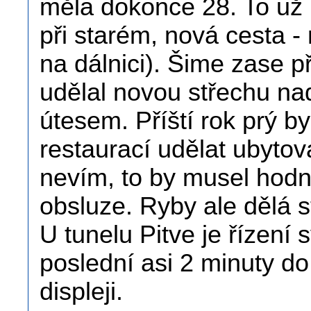
měla dokonce 28. To už 
při starém, nová cesta -
na dálnici). Šime zase př
udělal novou střechu na
útesem. Příští rok prý b
restaurací udělat ubyto
nevím, to by musel hodně
obsluze. Ryby ale dělá 
U tunelu Pitve je řízení
poslední asi 2 minuty d
displeji.