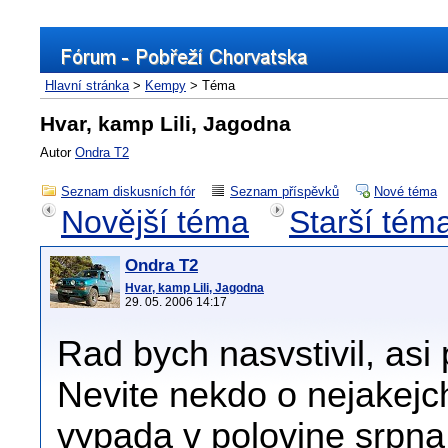
Hlavní stránka
>
Kempy
> Téma
Hvar, kamp Lili, Jagodna
Autor
Ondra T2
Seznam diskusních fór
Seznam příspěvků
Nové téma
Novější téma
Starší tém
Ondra T2
Hvar, kamp Lili, Jagodna
29. 05. 2006 14:17
Rad bych nasvstivil, asi
Nevite nekdo o nejakej
vypada v polovine srpna,