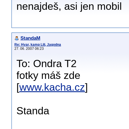
nenajdeš, asi jen mobil
StandaM
Re: Hvar, kamp Lili, Jagodna
27. 06. 2007 06:23
To: Ondra T2
fotky máš zde
[
www.kacha.cz
]
Standa