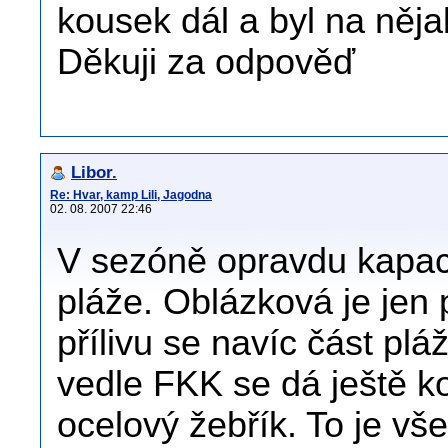
kousek dál a byl na něj
Děkuji za odpověď
Libor.
Re: Hvar, kamp Lili, Jagodna
02. 08. 2007 22:46
V sezóně opravdu kapac
pláže. Oblázková je je
přílivu se navíc část pl
vedle FKK se dá ještě ko
ocelový žebřík. To je vš