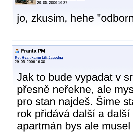
29. 05. 2006 16:27
jo, zkusim, hehe "odborn
Franta PM
Re: Hvar, kamp Lili, Jagodna
29. 05. 2006 16:30
Jak to bude vypadat v s
přesně neřekne, ale mysl
pro stan najdeš. Šime st
rok přidává další a další
apartmán bys ale musel m