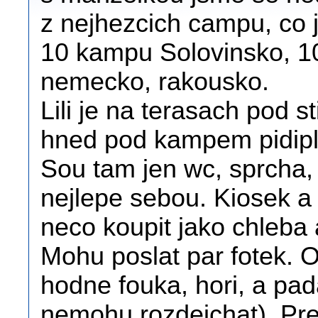
z nejhezcich campu, co j
10 kampu Solovinsko, 10 
nemecko, rakousko.
Lili je na terasach pod s
hned pod kampem pidipla
Sou tam jen wc, sprcha,
nejlepe sebou. Kiosek a
neco koupit jako chleba a
Mohu poslat par fotek. O
hodne fouka, hori, a pada
nemohu rozdejchat). Pred