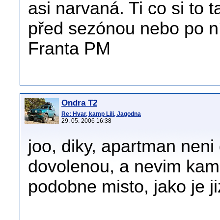
asi narvaná. Ti co si to t
před sezónou nebo po ní.
Franta PM
Ondra T2
Re: Hvar, kamp Lili, Jagodna
29. 05. 2006 16:38
joo, diky, apartman neni
dovolenou, a nevim kam.
podobne misto, jako je j