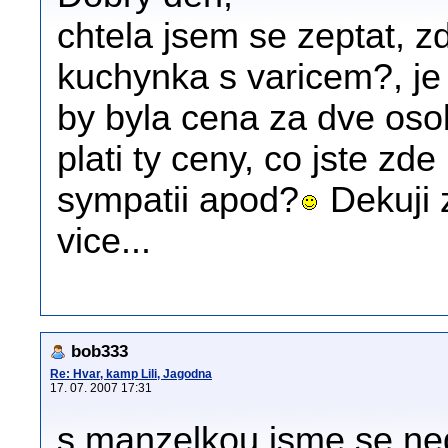
chtela jsem se zeptat, 
kuchynka s varicem?, je
by byla cena za dve oso
plati ty ceny, co jste zd
sympatii apod?
Dekuji z
vice...
bob333
Re: Hvar, kamp Lili, Jagodna
17. 07. 2007 17:31
s manzelkou jsme se ned