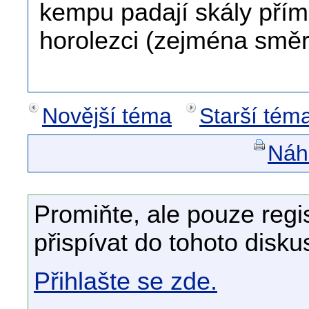
kempu padají skály přím
horolezci (zejména směr
Novější téma
Starší tém
Náhl
Promiňte, ale pouze regi
přispívat do tohoto disku
Přihlašte se zde.