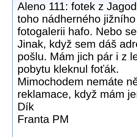
Aleno 111: fotek z Jagod
toho nádherného jižního
fotogalerii hafo. Nebo s
Jinak, když sem dáš adres
pošlu. Mám jich pár i z l
pobytu kleknul foťák.
Mimochodem nemáte něk
reklamace, když mám jen
Dík
Franta PM