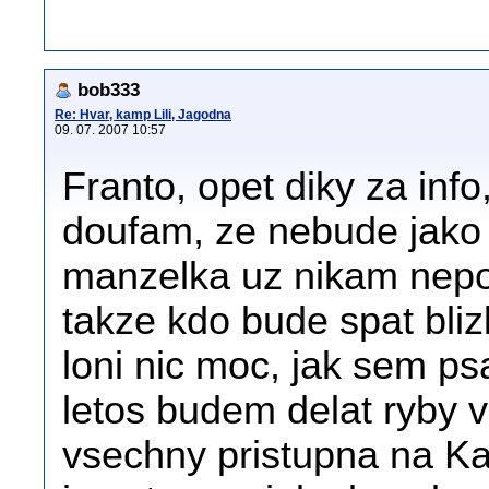
bob333
Re: Hvar, kamp Lili, Jagodna
09. 07. 2007 10:57
Franto, opet diky za inf
doufam, ze nebude jako l
manzelka uz nikam nepo
takze kdo bude spat bliz
loni nic moc, jak sem psa
letos budem delat ryby vl
vsechny pristupna na Ka