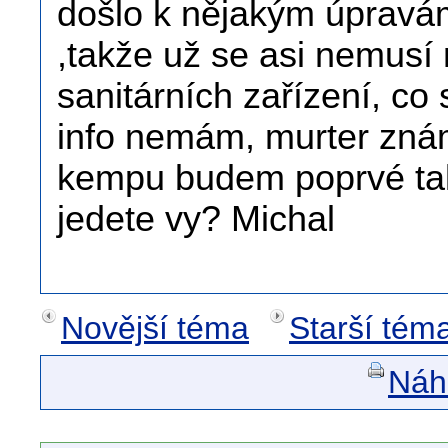
došlo k nějakým úpravám
,takže už se asi nemusí 
sanitárních zařízení, co 
info nemám, murter zná
kempu budem poprvé tak
jedete vy? Michal
Novější téma
Starší tém
Náhl