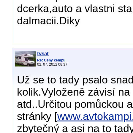
dcerka,auto a vlastni st
dalmacii.Diky
tvsat
Re: Ceny kempu
02. 07. 2012 08:37
Už se to tady psalo snad 
kolik.Vyloženě závisí na
atd..Určitou pomůckou a 
stránky [
www.avtokampi.
zbytečný a asi na to tad