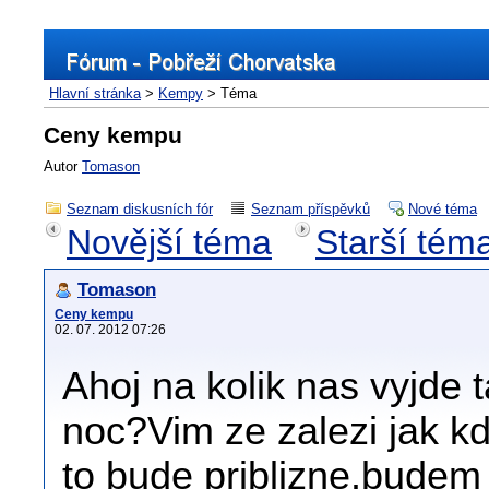
Hlavní stránka
>
Kempy
> Téma
Ceny kempu
Autor
Tomason
Seznam diskusních fór
Seznam příspěvků
Nové téma
Novější téma
Starší tém
Tomason
Ceny kempu
02. 07. 2012 07:26
Ahoj na kolik nas vyjde 
noc?Vim ze zalezi jak kd
to bude priblizne.budem 