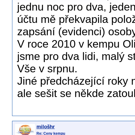
jednu noc pro dva, jeden
účtu mě překvapila polo
zapsání (evidenci) osoby
V roce 2010 v kempu Ol
jsme pro dva lidi, malý st
Vše v srpnu.
Jiné předcházející rok
ale sešit se někde zatoul
milošhr
Re: Ceny kempu