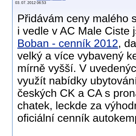
03. 07. 2012 06:53
Přidávám ceny malého
i vedle v AC Male Ciste
Boban - cenník 2012
, d
velký a více vybavený k
mírně vyšší. V uvedený
využít nabídky ubytován
českých CK a CA s pron
chatek, leckde za výhod
oficiální cenník autoke