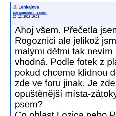
Lenkajeva
Re: Rogoznica - Lozica
26. 12. 2018 19:53
Ahoj všem. Přečetla jsem
Rogoznici ale jelikož j
malými dětmi tak nevím z
vhodná. Podle fotek z pl
pokud chceme klidnou d
zde ve foru jinak. Je zde
opuštěnější místa-zátok
psem?
Co oblast Lozica nebo P