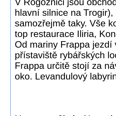
V Rogoznici jsou obcho
hlavní silnice na Trogir
samozřejmě taky. Vše ko
top restaurace Iliria, K
Od mariny Frappa jezdí 
přístaviště rybářských lo
Frappa určitě stojí za n
oko. Levandulový labyrin