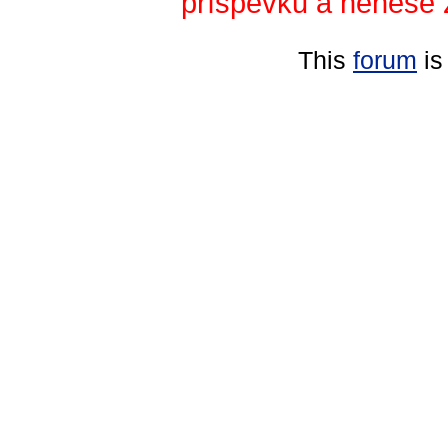
příspěvků a nenese 
This
forum
is