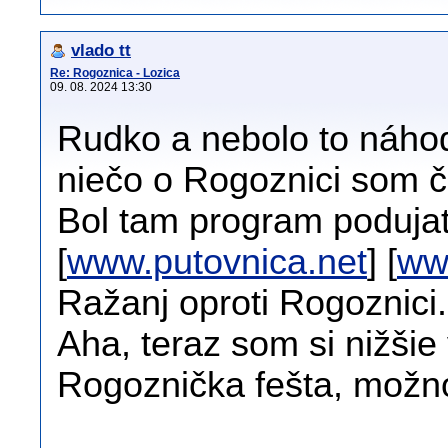
vlado tt
Re: Rogoznica - Lozica
09. 08. 2024 13:30
Rudko a nebolo to náho
niečo o Rogoznici som č
Bol tam program podujatí
[
www.putovnica.net
] [
ww
Ražanj oproti Rogoznici.
Aha, teraz som si nižšie 
Rogoznička fešta, možno