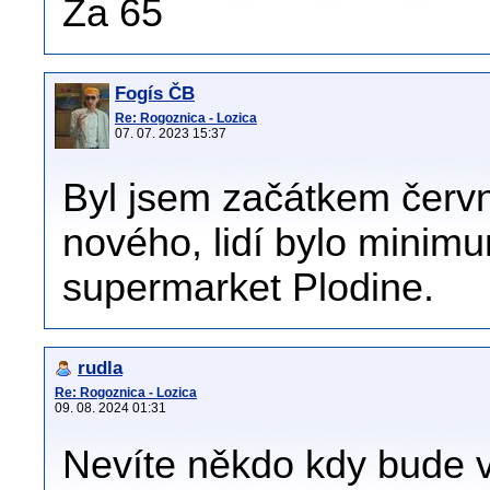
Za 65
Fogís ČB
Re: Rogoznica - Lozica
07. 07. 2023 15:37
Byl jsem začátkem červn
nového, lidí bylo minimu
supermarket Plodine.
rudla
Re: Rogoznica - Lozica
09. 08. 2024 01:31
Nevíte někdo kdy bude v