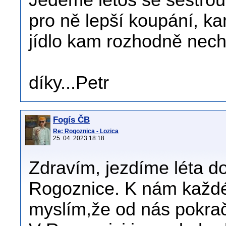
Jedeme letos se sestrou 
pro ně lepší koupání, ka
jídlo kam rozhodně necho
díky...Petr
Fogís ČB
Re: Rogoznica - Lozica
25. 04. 2023 18:18
Zdravím, jezdíme léta d
Rogoznice. K nám každé
myslím,že od nás pokrač