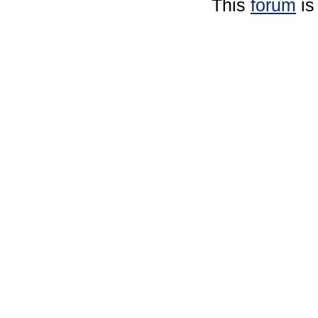
This
forum
is