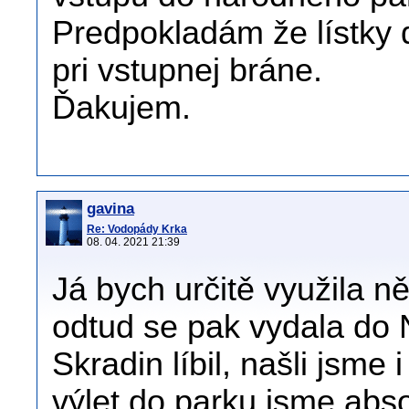
Predpokladám že lístky 
pri vstupnej bráne.
Ďakujem.
gavina
Re: Vodopády Krka
08. 04. 2021 21:39
Já bych určitě využila n
odtud se pak vydala do
Skradin líbil, našli jsme
výlet do parku jsme abso