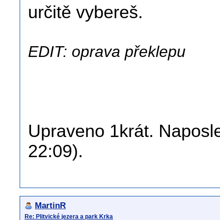
určitě vybereš.
EDIT: oprava překlepu
Upraveno 1krát. Naposled
22:09).
MartinR
Re: Plitvické jezera a park Krka