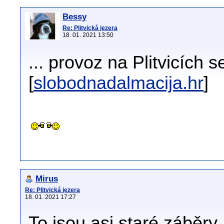
Bessy
Re: Plitvická jezera
18. 01. 2021 13:50
... provoz na Plitvicích s
[
slobodnadalmacija.hr
]
Mirus
Re: Plitvická jezera
18. 01. 2021 17:27
To jsou asi staré záběry