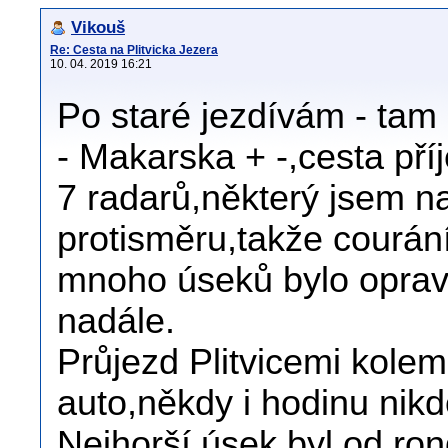
Vikouš
Re: Cesta na Plitvicka Jezera
10. 04. 2019 16:21
Po staré jezdívám - tam i
- Makarska + -,cesta př
7 radarů,některý jsem naš
protisměru,takže courání
mnoho úseků bylo oprave
nadále.
Průjezd Plitvicemi kole
auto,někdy i hodinu nikd
Nejhorší úsek byl od ron