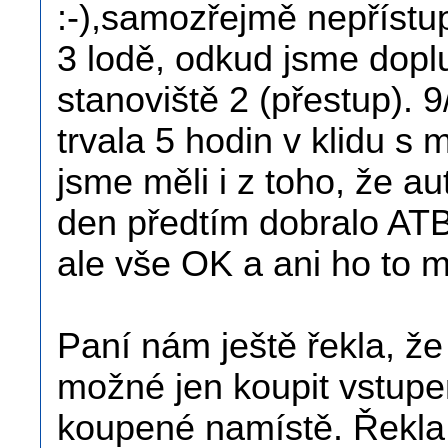
:-),samozřejmě nepřístup
3 lodě, odkud jsme doplu
stanoviště 2 (přestup). 9
trvala 5 hodin v klidu s 
jsme měli i z toho, že aut
den předtím dobralo ATB,
ale vše OK a ani ho to 
Paní nám ještě řekla, ž
možné jen koupit vstupen
koupené namístě. Řekla