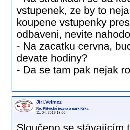
vstupenek, ze by to nejak
koupene vstupenky pres in
odbaveni, nevite nahod
- Na zacatku cervna, bud
devate hodiny?
- Da se tam pak nejak 
Jiri.Velmez
Re: Plitvické jezera a park Krka
11. 04. 2019 18:06
Sloučeno se stávajícím