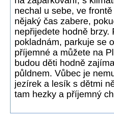
na zaparkování, s klima
nechal u sebe, ve front
nějaký čas zabere, pokud
nepřijedete hodně brzy. 
pokladnám, parkuje se ob
příjemné a můžete na Pli
budou děti hodně zajímat,
půldnem. Vůbec je nemusí
jezírek a lesík s dětmi n
tam hezky a příjemný ch