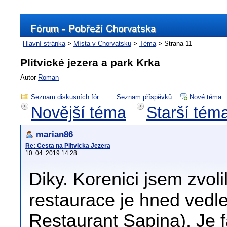
Hlavní stránka
>
Místa v Chorvatsku
>
Téma
> Strana 11
Plitvické jezera a park Krka
Autor
Roman
Seznam diskusních fór
Seznam příspěvků
Nové téma
Novější téma
Starší tém
marian86
Re: Cesta na Plitvicka Jezera
10. 04. 2019 14:28
Diky. Korenici jsem zvoli
restaurace je hned ved
Restaurant Sapina). Je 