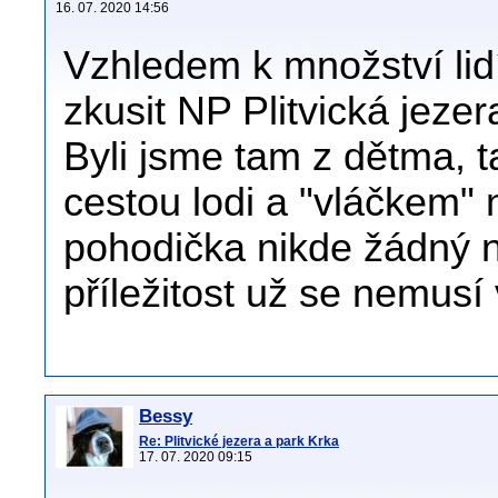
16. 07. 2020 14:56
Vzhledem k množství lid
zkusit NP Plitvická jezera
Byli jsme tam z dětma, t
cestou lodi a "vláčkem" 
pohodička nikde žádný n
příležitost už se nemusí
Bessy
Re: Plitvické jezera a park Krka
17. 07. 2020 09:15