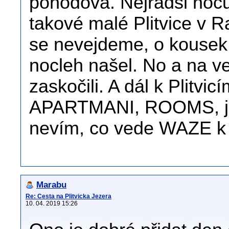
pohodová. Nejradši nocu
takové malé Plitvice v 
se nevejdeme, o kousek
nocleh našel. No a na ve
zaskočili. A dál k Plitvi
APARTMANI, ROOMS, je k
nevím, co vede WAZE k 
Marabu
Re: Cesta na Plitvicka Jezera
10. 04. 2019 15:26