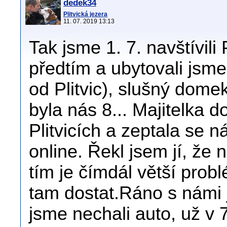
dedek34
Plitvická jezera
11. 07. 2019 13:13
Tak jsme 1. 7. navštívili 
předtím a ubytovali jsm
od Plitvic), slušný domek
byla nás 8... Majitelka 
Plitvicích a zeptala se 
online. Řekl jsem jí, že 
tím je čímdál větší pro
tam dostat.Ráno s námi 
jsme nechali auto, už v 