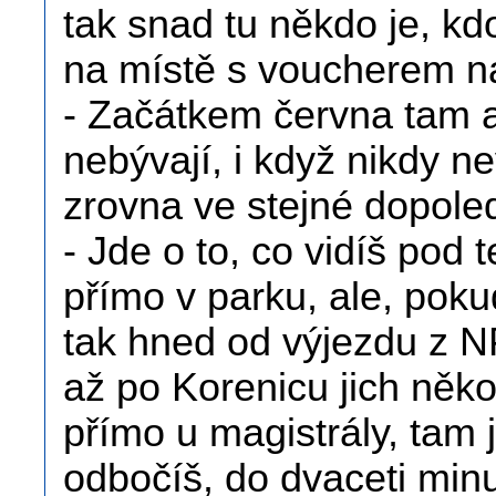
tak snad tu někdo je, kd
na místě s voucherem na
- Začátkem června tam al
nebývají, i když nikdy n
zrovna ve stejné dopole
- Jde o to, co vidíš pod
přímo v parku, ale, poku
tak hned od výjezdu z NP 
až po Korenicu jich někol
přímo u magistrály, tam 
odbočíš, do dvaceti minu