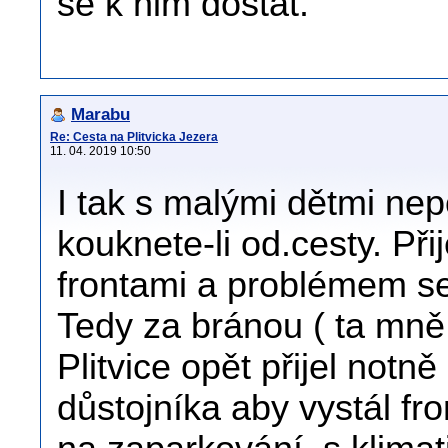
se k nim dostat.
Marabu
Re: Cesta na Plitvicka Jezera
11. 04. 2019 10:50
I tak s malými dětmi nep
kouknete-li od.cesty. Přij
frontami a problémem s
Tedy za bránou ( ta mně
Plitvice opět přijel notn
důstojníka aby vystál fron