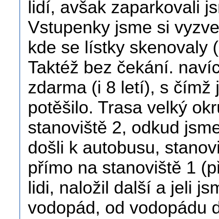
lidí, avšak zaparkovali j
Vstupenky jsme si vyzved
kde se lístky skenovaly 
Taktéž bez čekání. navíc
zdarma (i 8 letí), s čímž 
potěšilo. Trasa velký okr
stanoviště 2, odkud jsm
došli k autobusu, stanov
přímo na stanoviště 1 (př
lidi, naložil další a jeli 
vodopád, od vodopádu dá