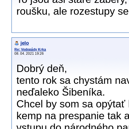
roušku, ale rozestupy se
jelo
Re: Vodopády Krka
08. 04. 2021 19:26
Dobrý deň,
tento rok sa chystám nav
neďaleko Šibeníka.
Chcel by som sa opýtať 
kemp na prespanie tak ab
vstupu do národného pa