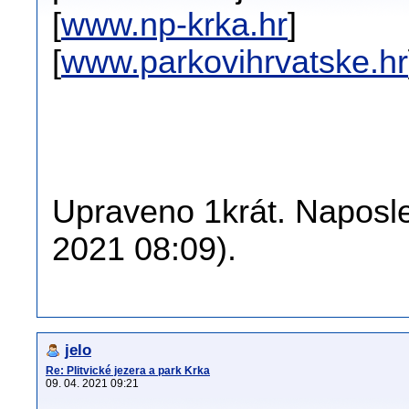
[
www.np-krka.hr
]
[
www.parkovihrvatske.hr
Upraveno 1krát. Naposled
2021 08:09).
jelo
Re: Plitvické jezera a park Krka
09. 04. 2021 09:21