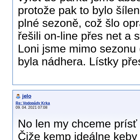
protože pak to bylo šílen
plné sezoně, což šlo op
řešili on-line přes net a s
Loni jsme mimo sezonu (zá
byla nádhera. Lístky pře
jelo
Re: Vodopády Krka
09. 04. 2021 07:08
No len my chceme prísť
Čiže kemp ideálne keby