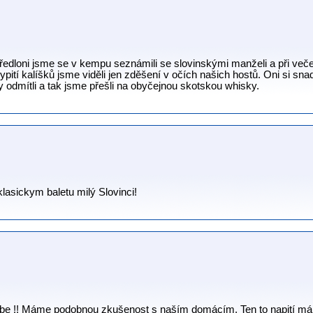
Předloni jsme se v kempu seznámili se slovinskými manželi a při več
ypití kalíšků jsme viděli jen zděšení v očích našich hostů. Oni si snad 
y odmítli a tak jsme přešli na obyčejnou skotskou whisky.
 klasickym baletu milý Slovinci!
ebe !! Máme podobnou zkušenost s naším domácím. Ten to napití mál