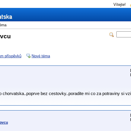
Vítejte!
éma
ovcu
m příspěvků
Nové téma
o chorvatska..poprve bez cestovky..poradite mi co za potraviny si vz
dovcu