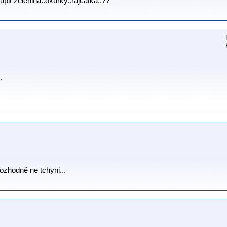
pit zelenina..okurky..rajcatka..??
.
ozhodně ne tchyni...