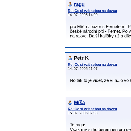
ragu
Re: Co si vzit sebou na dovcu
14. 07. 2005 14:00
pro Míšu : pozor s Fernetem ! 
české národní pití - Fernet. Po v
na rakve. Další kalíšky už s dík
Petr K
Re: Co si vzit sebou na dovcu
14. 07. 2005 21:07
No tak to je vidět, že ví h...o vo
Míša
Re: Co si vzit sebou na dovcu
15. 07. 2005 07:33
To ragu:
Však my si ho berem jen pro s