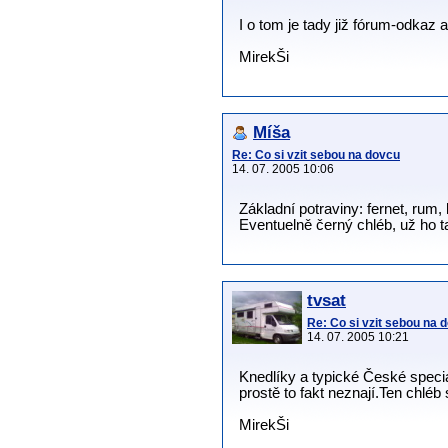
I o tom je tady již fórum-odkaz a
MirekŠi
Míša
Re: Co si vzit sebou na dovcu
14. 07. 2005 10:06
Základní potraviny: fernet, rum,
Eventuelně černý chléb, už ho ta
tvsat
Re: Co si vzit sebou na 
14. 07. 2005 10:21
Knedlíky a typické České speci
prostě to fakt neznají.Ten chl
MirekŠi