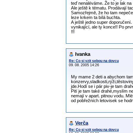
teď nenaléváme. Že to je lak na
Ale ještě k tématu. Prodávají t
Samozřejmě, že ho tam nepečem,
leze krkem ta bílá buchta.
A ještě jedno super doporučení. 
vynikající, ale ty konce!! Po pr
!!!
Ivanka
Re: Co si vzit sebou na dovcu
09. 08. 2005 14:26
My mame 2 deti a abychom tam n
konzervy,sladkosti,rýži,těstovin
jde.Hodí se i pár piv-je tam drah
Pití je tam také drahé,myslím n
nemají v apart. pitnou vodu. 
od pobřežních letovisek se hodně
Verča
Re: Co si vzit sebou na dovcu