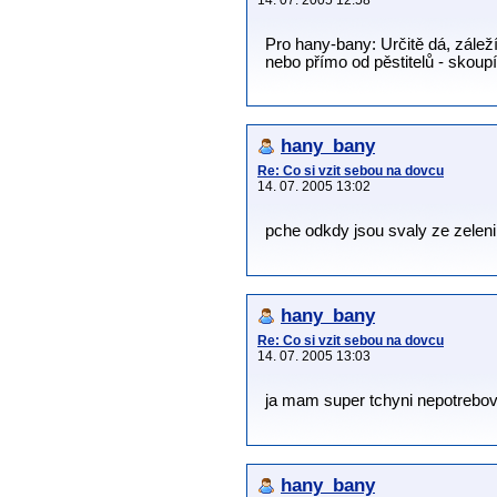
14. 07. 2005 12:58
Pro hany-bany: Určitě dá, zálež
nebo přímo od pěstitelů - skoup
hany_bany
Re: Co si vzit sebou na dovcu
14. 07. 2005 13:02
pche odkdy jsou svaly ze zelenin
hany_bany
Re: Co si vzit sebou na dovcu
14. 07. 2005 13:03
ja mam super tchyni nepotrebo
hany_bany