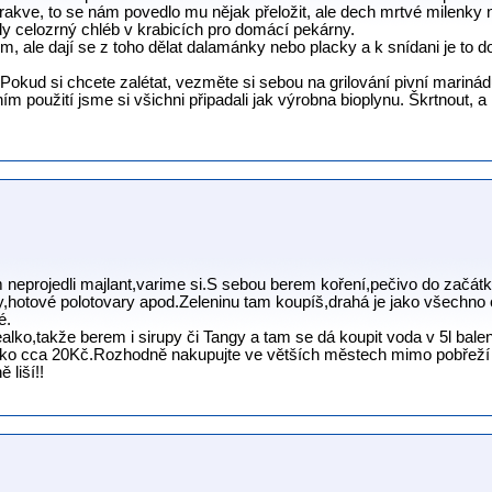
 rakve, to se nám povedlo mu nějak přeložit, ale dech mrtvé milenky
ady celozrný chléb v krabicích pro domácí pekárny.
 ale dají se z toho dělat dalamánky nebo placky a k snídani je to d
Pokud si chcete zalétat, vezměte si sebou na grilování pivní marinád
vním použití jsme si všichni připadali jak výrobna bioplynu. Škrtnout,
eprojedli majlant,varime si.S sebou berem koření,pečivo do začátk
y,hotové polotovary apod.Zeleninu tam koupíš,drahá je jako všechno o
é.
ealko,takže berem i sirupy či Tangy a tam se dá koupit voda v 5l bal
Mléko cca 20Kč.Rozhodně nakupujte ve větších městech mimo pobřeží
 liší!!