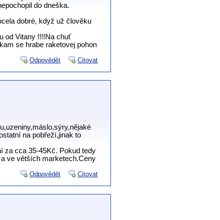
 nepochopil do dneška.
ocela dobré, když už člověku
u od Vitany !!!!Na chuť
 a kam se hrabe raketovej pohon
Odpovědět
Citovat
u,uzeniny,máslo,sýry,nějaké
statní na pobřeží,jinak to
ení za cca 35-45Kč. Pokud tedy
 a ve větších marketech.Ceny
Odpovědět
Citovat