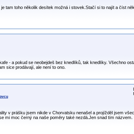
 je tam toho několik desítek možná i stovek.Stačí si to najít a číst něk
 kafe - a pokud se neobejdeš bez knedlíků, tak knedlíky. Všechno ost
m sice prodávají, ale není to ono.
dovcu
ality v prášku jsem nikde v Chorvatsku nenašel a projížděl jsem vš
éb se mi moc černý na naše poměry také nezdá.Jen snad tím názvem.