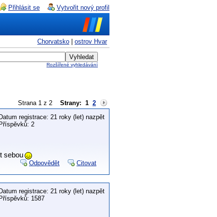
Přihlásit se
Vytvořit nový profil
Chorvatsko
|
ostrov Hvar
Rozšířené vyhledávání
Strana 1 z 2
Strany:
1
2
Datum registrace: 21 roky (let) nazpět
Příspěvků: 2
it sebou
Odpovědět
Citovat
Datum registrace: 21 roky (let) nazpět
Příspěvků: 1587