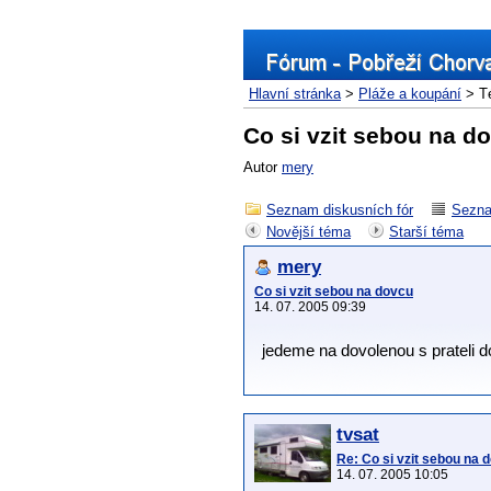
Hlavní stránka
>
Pláže a koupání
> T
Co si vzit sebou na d
Autor
mery
Seznam diskusních fór
Sezna
Novější téma
Starší téma
mery
Co si vzit sebou na dovcu
14. 07. 2005 09:39
jedeme na dovolenou s prateli d
tvsat
Re: Co si vzit sebou na 
14. 07. 2005 10:05