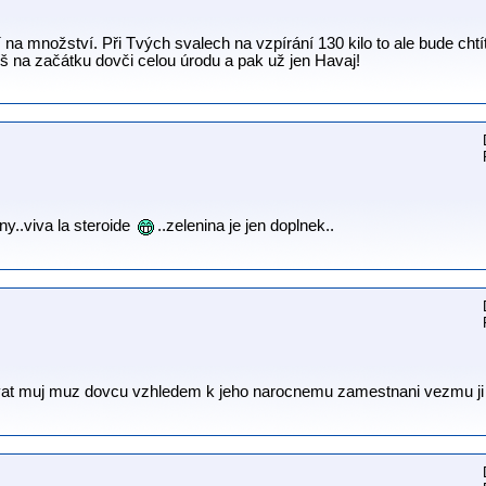
í na množství. Při Tvých svalech na vzpírání 130 kilo to ale bude ch
íš na začátku dovči celou úrodu a pak už jen Havaj!
y..viva la steroide
..zelenina je jen doplnek..
vat muj muz dovcu vzhledem k jeho narocnemu zamestnani vezmu ji