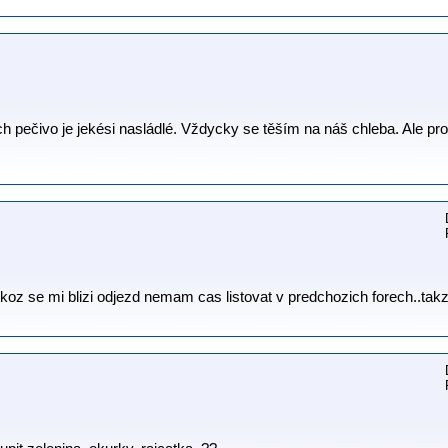
ch pečivo je jekési nasládlé. Vždycky se těším na náš chleba. Ale pr
ikoz se mi blizi odjezd nemam cas listovat v predchozich forech..takze 