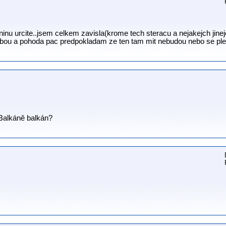
eninu urcite..jsem celkem zavisla(krome tech steracu a nejakejch jin
sebou a pohoda pac predpokladam ze ten tam mit nebudou nebo se pl
 Balkáně balkán?