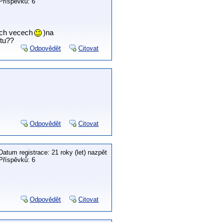
Příspěvků: 6
ejch vecech
)na
etu??
Odpovědět
Citovat
Odpovědět
Citovat
Datum registrace: 21 roky (let) nazpět
Příspěvků: 6
Odpovědět
Citovat