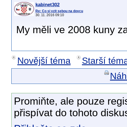
kabinet302
Re: Co si vzit sebou na dovcu
30. 11. 2016 09:10
My měli ve 2008 kuny za
Novější téma
Starší tém
Náhl
Promiňte, ale pouze regi
přispívat do tohoto disku