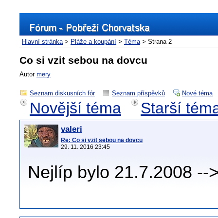
Hlavní stránka
>
Pláže a koupání
>
Téma
> Strana 2
Co si vzit sebou na dovcu
Autor
mery
Seznam diskusních fór
Seznam příspěvků
Nové téma
Novější téma
Starší tém
valeri
Re: Co si vzit sebou na dovcu
29. 11. 2016 23:45
Nejlíp bylo 21.7.2008 -->