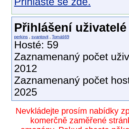
Přihlašte se zde.
Přihlášení uživatelé
perkins
,
svantovit
,
Tomáš69
Hosté: 59
Zaznamenaný počet uživa
2012
Zaznamenaný počet host
2025
Nevkládejte prosím nabídky z
komerčně zaměřené stránk