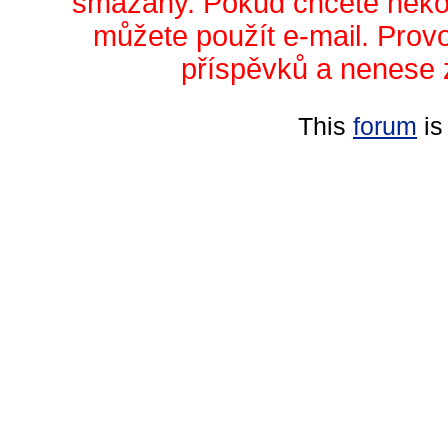
smazány. Pokud chcete něko
můžete použít e-mail. Prov
příspěvků a nenese 
This
forum
is