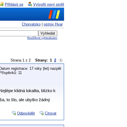
Přihlásit se
Vytvořit nový profil
Chorvatsko
|
ostrov Hvar
Rozšířené vyhledávání
Strana 1 z 2
Strany:
1
2
Datum registrace: 17 roky (let) nazpět
Příspěvků: 11
jlépe klidná lokalita, blízko k
ša, to šlo, ale ubytko žádný
Odpovědět
Citovat