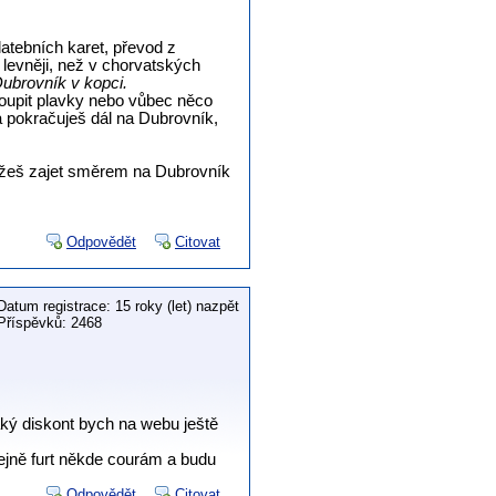
latebních karet, převod z
evněji, než v chorvatských
Dubrovník v kopci.
koupit plavky nebo vůbec něco
a pokračuješ dál na Dubrovník,
ůžeš zajet směrem na Dubrovník
Odpovědět
Citovat
Datum registrace: 15 roky (let) nazpět
Příspěvků: 2468
jaký diskont bych na webu ještě
ejně furt někde courám a budu
Odpovědět
Citovat