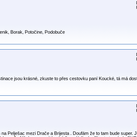
stenik, Borak, Potočine, Podobuče
inace jsou krásné, zkuste to přes cestovku paní Koucké, tá má dos
ech na Pelješac mezi Drače a Brijesta . Doufám že to tam bude super. 