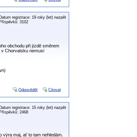
Datum registrace: 19 roky (let) nazpět
Příspěvků: 3102
 toho obchodu při jízdě směrem
dyž v Chorvatsku nemusí
wn)
Odpovědět
Citovat
Datum registrace: 15 roky (let) nazpět
Příspěvků: 2468
o výra maj, ať to tam nehledám.