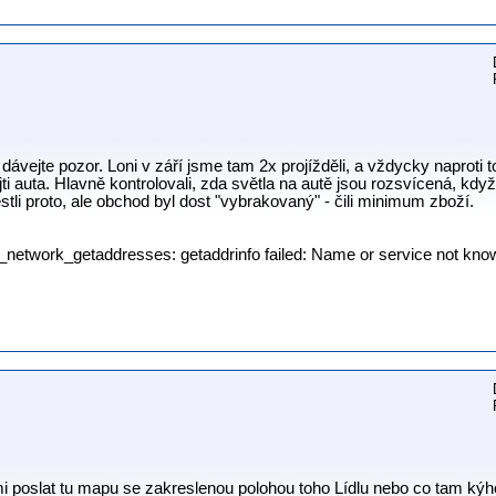
dávejte pozor. Loni v září jsme tam 2x projížděli, a vždycky naproti
jti auta. Hlavně kontrolovali, zda světla na autě jsou rozsvícená, k
jestli proto, ale obchod byl dost "vybrakovaný" - čili minimum zboží.
p_network_getaddresses: getaddrinfo failed: Name or service not kno
 poslat tu mapu se zakreslenou polohou toho Lídlu nebo co tam kýh