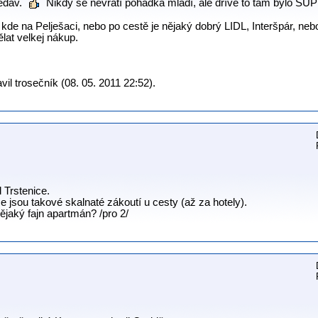
ědav.
Nikdy se nevrátí pohádka mládí, ale dříve to tam bylo SU
ci kde na Pelješaci, nebo po cestě je nějaký dobrý LIDL, Interšpár, n
at velkej nákup.
il trosečník (08. 05. 2011 22:52).
 Trstenice.
 jsou takové skalnaté zákoutí u cesty (až za hotely).
jaký fajn apartmán? /pro 2/