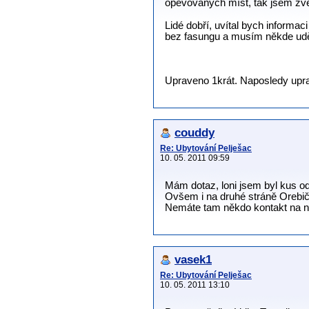
opěvovaných míst, tak jsem zv
Lidé dobří, uvítal bych informa
bez fasungu a musím někde uděl
Upraveno 1krát. Naposledy uprav
couddy
Re: Ubytování Pelješac
10. 05. 2011 09:59
Mám dotaz, loni jsem byl kus od
Ovšem i na druhé stráně Orebiče
Nemáte tam někdo kontakt na ně
vasek1
Re: Ubytování Pelješac
10. 05. 2011 13:10