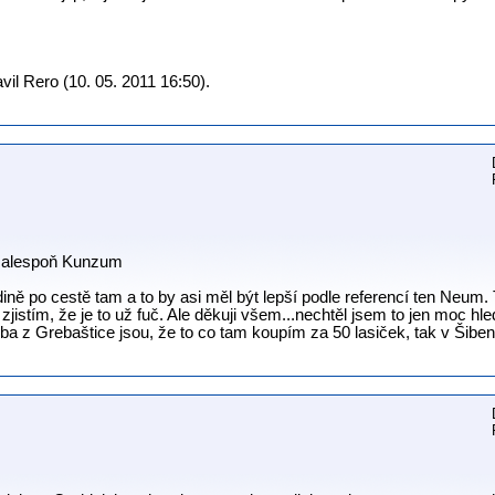
il Rero (10. 05. 2011 16:50).
l alespoň Kunzum
ě po cestě tam a to by asi měl být lepší podle referencí ten Neum. Te
stím, že je to už fuč. Ale děkuji všem...nechtěl jsem to jen moc hled
a z Grebaštice jsou, že to co tam koupím za 50 lasiček, tak v Šibeni