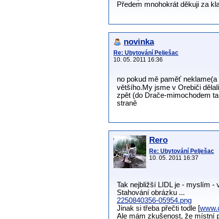
Předem mnohokrát děkuji za kla
novinka
Re: Ubytování Pelješac
10. 05. 2011 16:36
no pokud mě paměť neklame(a t
většího.My jsme v Orebiči dělal
zpět (do Drače-mimochodem taky 
straně
Rero
Re: Ubytování Pelješac
10. 05. 2011 16:37
Tak nejbližší LIDL je - myslím - 
Stahování obrázku ...
2250840356-05954.png
Jinak si třeba přečti todle [
www.c
Ale mám zkušenost, že místní p