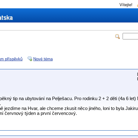
Vítejte!
m příspěvků
Nové téma
ný tip na ubytování na Pelješacu. Pro rodinku 2 + 2 děti (4a 6 let) Ne
.
lně jezdíme na Hvar, ale chceme zkusit něco jiného, loni to byla Jakiru
í červnový týden a první červencový.