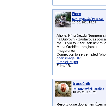
Rero
Re: Ubytování Pelješac
10. 05. 2011 15:09
Ahojte. Při průjezdu Neumem si 
na Dubrovník zastavovali polica
být....Bylo to v září, tak nevím 
Mapa Orebiče - pro jistotu:
Image error
Connection to server failed (ph
open image URL
OrebicHot.jpg
Zdraví R.
trosečník
Re: Ubytování Pelješac
10. 05. 2011 15:26
Rero
ty duše dobrá, nemůžeš mi