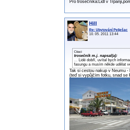
Pro trosečníka:Lidl v Trpanji,p
Hill
Re: Ubytování Pelješac
10. 05. 2011 13:44
Citaci
trosečník m.j. napsal(a):
... Lidé dobří, uvítal bych infor
fasungu a musím někde udělat ve
Tak si cestou nakup v Neumu - 
(teď si vypůjčím fotku, snad se 