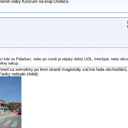
oměrně velký Konzum na kraji Orebiče.
maci kde na Pelješaci, nebo po cestě je nějaký dobrý LIDL, Interšpár, nebo ně
lkej nákup...
hned za semafory po levé straně magistrály začíná řada obchoďáků, d
Fanky nebude zlobit):