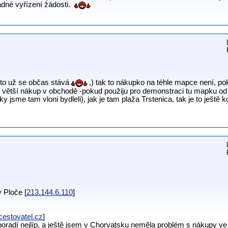
dné vyřízení žádosti.
o už se občas stává
,) tak to nákupko na téhle mapce není, p
i větší nákup v obchodě -pokud použiju pro demonstraci tu mapku od 
jsme tam vloni bydleli), jak je tam plaža Trstenica, tak je to ještě
v Ploče [
213.144.6.110
]
estovatel.cz
]
oradí nejlíp, a ještě jsem v Chorvatsku neměla problém s nákupy ve