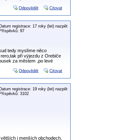
Odpovědět
Citovat
Datum registrace: 17 roky (let) nazpět
Příspěvků: 97
okud tedy myslíme něco
rero,tak při výjezdu z Orebiče
 kousek za městem ,po levé
Odpovědět
Citovat
Datum registrace: 19 roky (let) nazpět
Příspěvků: 3102
 větších i menších obchodech.