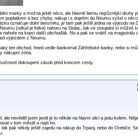
bilní marky a možná ještě něco, ale hlavně berou nejrůznější druhy p
 poplatkem a bez chyby, nákup i s dojetím do Neumu vyšel o něco l
zku označuje dolní benzínku, je tam pak ještě jedna na výjezdu na 
eumu (odtud je fotka) nahoru na Stolac, tak ve stoupání si můžeš 
a nahoře na kopci další obchoďák. No a pak se vrátíš na magistrálu 
před výjezdem z Neumu.
jaký ten obchod, hned vedle bankomat Záhřebské banky, nebo si m
y nákupní zóna.
h možností dokoupení zásob před koncem cesty.
ale nevěděl jsem jestli je to někde na hlavní ulici a jedu kolem. Ně
tovat v tom městě a najít ho.
 tak pak někdy ještě zajedu na nákup do Trpanj, nebo do Orebiče. St
u.