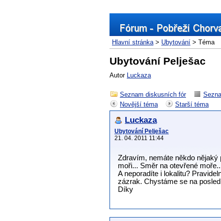
Hlavní stránka
>
Ubytování
> Téma
Ubytování Pelješac
Autor
Luckaza
Seznam diskusních fór
Sezna
Novější téma
Starší téma
Luckaza
Ubytování Pelješac
21. 04. 2011 11:44
Zdravím, nemáte někdo nějaký pěk
moři... Směr na otevřené moře..
A neporadíte i lokalitu? Pravide
zázrak. Chystáme se na posledn
Díky