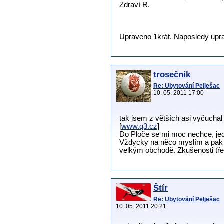
Zdraví R.
Upraveno 1krát. Naposledy uprav
trosečník
Re: Ubytování Pelješac
10. 05. 2011 17:00
tak jsem z větších asi vyčucha
[
www.q3.cz
]
Do Ploče se mi moc nechce, jedin
Vždycky na něco myslím a pak zji
velkým obchodě. Zkušenosti třeb
Štír
Re: Ubytování Pelješac
10. 05. 2011 20:21