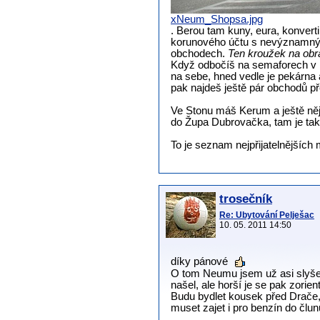
xNeum_Shopsa.jpg
. Berou tam kuny, eura, konverti
korunového účtu s nevýznamným
obchodech.
Ten kroužek na obrá
Když odbočíš na semaforech v N
na sebe, hned vedle je pekárna 
pak najdeš ještě pár obchodů 
Ve Stonu máš Kerum a ještě ně
do Župa Dubrovačka, tam je tak
To je seznam nejpřijatelnějšíc
trosečník
Re: Ubytování Pelješac
10. 05. 2011 14:50
díky pánové
O tom Neumu jsem už asi slyšel, 
našel, ale horší je se pak zorien
Budu bydlet kousek před Drače,
muset zajet i pro benzín do člun