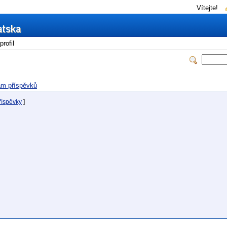
Vítejte!
rofil
m příspěvků
říspěvky
]