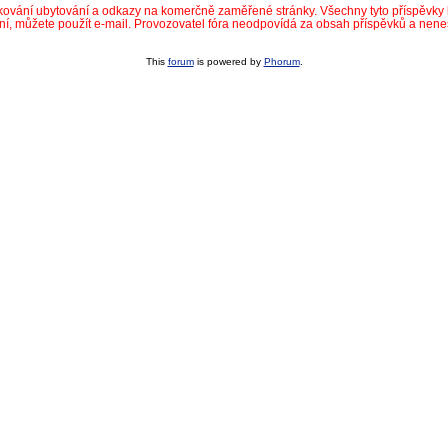
dkování ubytování a odkazy na komerčně zaměřené stránky. Všechny tyto příspěvk
ní, můžete použít e-mail. Provozovatel fóra neodpovídá za obsah příspěvků a nen
This
forum
is powered by
Phorum
.