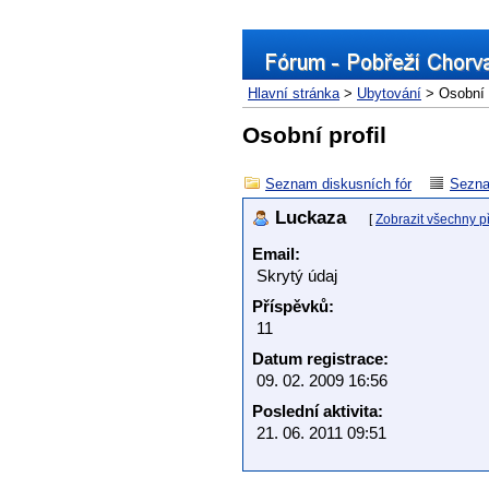
Hlavní stránka
>
Ubytování
> Osobní p
Osobní profil
Seznam diskusních fór
Sezna
Luckaza
[
Zobrazit všechny p
Email:
Skrytý údaj
Příspěvků:
11
Datum registrace:
09. 02. 2009 16:56
Poslední aktivita:
21. 06. 2011 09:51