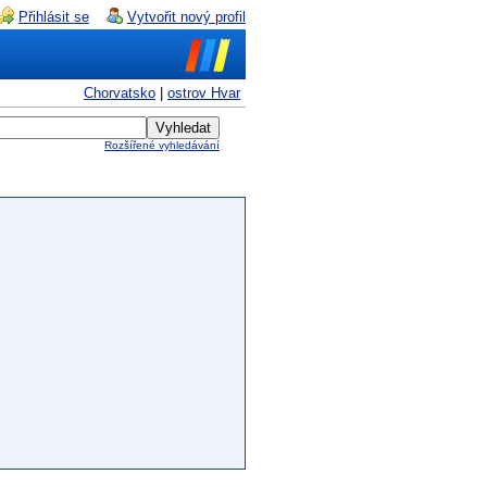
Přihlásit se
Vytvořit nový profil
Chorvatsko
|
ostrov Hvar
Rozšířené vyhledávání