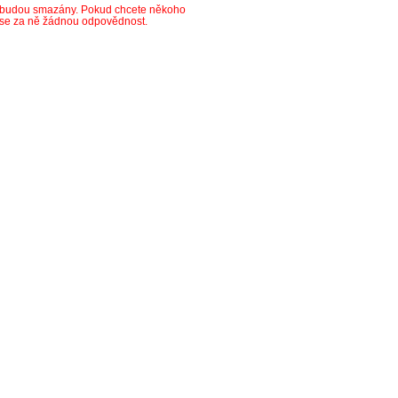
y budou smazány. Pokud chcete někoho
ese za ně žádnou odpovědnost.