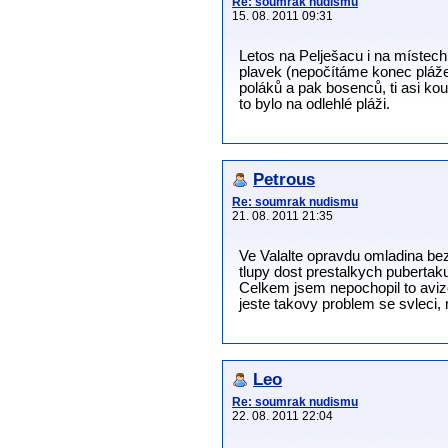
Re: soumrak nudismu
15. 08. 2011 09:31
Letos na Pelješacu i na místech
plavek (nepočítáme konec pláže
poláků a pak bosenců, ti asi kou
to bylo na odlehlé pláži.
Petrous
Re: soumrak nudismu
21. 08. 2011 21:35
Ve Valalte opravdu omladina bez
tlupy dost prestalkych pubertak
Celkem jsem nepochopil to avizo
jeste takovy problem se svleci, 
Leo
Re: soumrak nudismu
22. 08. 2011 22:04