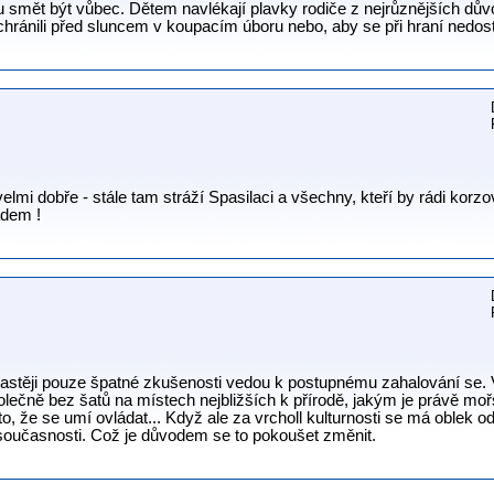
u smět být vůbec. Dětem navlékají plavky rodiče z nejrůznějších dův
e ochránili před sluncem v koupacím úboru nebo, aby se při hraní nedo
lmi dobře - stále tam stráží Spasilaci a všechny, kteří by rádi korzo
adem !
častěji pouze špatné zkušenosti vedou k postupnému zahalování se. V
lečně bez šatů na místech nejbližších k přírodě, jakým je právě mořs
oto, že se umí ovládat... Když ale za vrcholl kulturnosti se má oblek o
 současnosti. Což je důvodem se to pokoušet změnit.