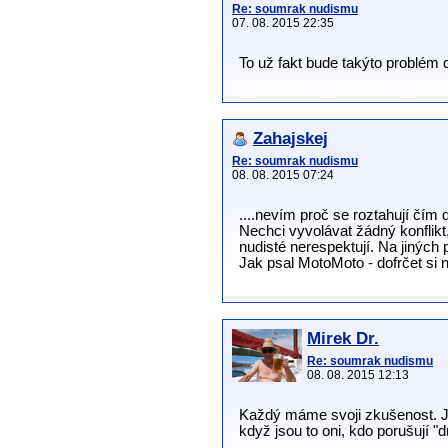
Re: soumrak nudismu
07. 08. 2015 22:35
To už fakt bude takýto problém d
Zahajskej
Re: soumrak nudismu
08. 08. 2015 07:24
....nevím proč se roztahují čím d
Nechci vyvolávat žádný konflik
nudisté nerespektují. Na jiných p
Jak psal MotoMoto - dofrčet si n
Mirek Dr.
Re: soumrak nudismu
08. 08. 2015 12:13
Každý máme svoji zkušenost. Já z
když jsou to oni, kdo porušují 