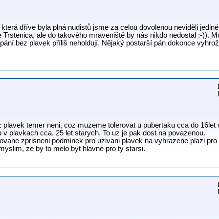
 která dříve byla plná nudistů jsme za celou dovolenou neviděli jedi
 Trstenica, ale do takového mraveniště by nás nikdo nedostal :-)). 
pání bez plavek příliš neholdují. Nějaký postarší pán dokonce vyhrožo
 plavek temer neni, coz muzeme tolerovat u pubertaku cca do 16let 
u v plavkach cca. 25 let starych. To uz je pak dost na povazenou.
vane zprisneni podminek pro uzivani plavek na vyhrazene plazi pro d
myslim, ze by to melo byt hlavne pro ty starsi.