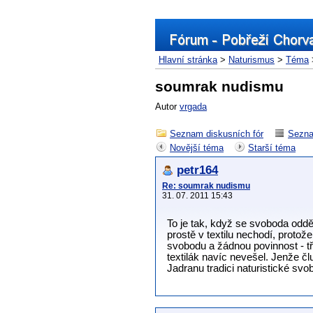
Hlavní stránka
>
Naturismus
>
Téma
soumrak nudismu
Autor
vrgada
Seznam diskusních fór
Sezna
Novější téma
Starší téma
petr164
Re: soumrak nudismu
31. 07. 2011 15:43
To je tak, když se svoboda oddě
prostě v textilu nechodí, proto
svobodu a žádnou povinnost - tř
textilák navíc nevešel. Jenže čl
Jadranu tradici naturistické svo