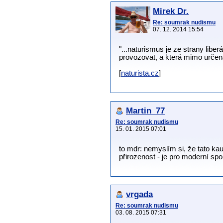
Mirek Dr.
Re: soumrak nudismu
07. 12. 2014 15:54
"...naturismus je ze strany liber
provozovat, a která mimo určen
[
naturista.cz
]
Martin_77
Re: soumrak nudismu
15. 01. 2015 07:01
to mdr: nemyslím si, že tato kau
přirozenost - je pro moderní spo
vrgada
Re: soumrak nudismu
03. 08. 2015 07:31