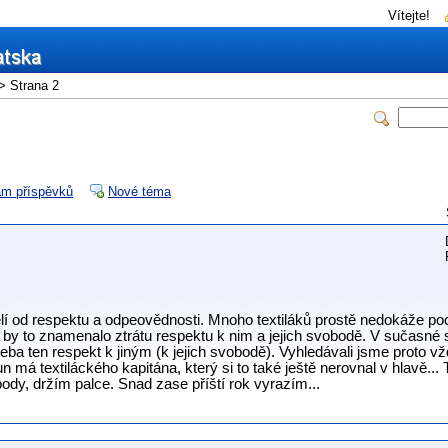
Vítejte!
> Strana 2
m příspěvků
Nové téma
lí od respektu a odpeovědnosti. Mnoho textiláků prostě nedokáže po
že by to znamenalo ztrátu respektu k nim a jejich svobodě. V sučasné
eba ten respekt k jiným (k jejich svobodě). Vyhledávali jsme proto v
un má textiláckého kapitána, který si to také ještě nerovnal v hlavě..
body, držím palce. Snad zase příští rok vyrazím...