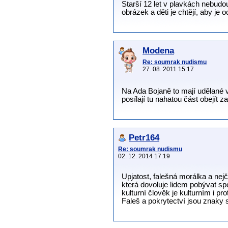
Starší 12 let v plavkách nebudo
obrázek a děti je chtějí, aby j
Modena
Re: soumrak nudismu
27. 08. 2011 15:17
Na Ada Bojaně to mají udělané ve
posílají tu nahatou část obejít z
Petr164
Re: soumrak nudismu
02. 12. 2014 17:19
Upjatost, falešná morálka a nej
která dovoluje lidem pobývat spo
kulturní člověk je kulturním i pr
Faleš a pokrytectví jsou znaky