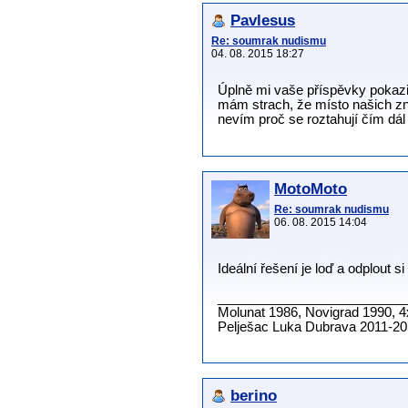
Pavlesus
Re: soumrak nudismu
04. 08. 2015 18:27
Úplně mi vaše příspěvky pokazil
mám strach, že místo našich zn
nevím proč se roztahují čím dál
MotoMoto
Re: soumrak nudismu
06. 08. 2015 14:04
Ideální řešení je loď a odplout 
__________________________
Molunat 1986, Novigrad 1990, 4
Pelješac Luka Dubrava 2011-201
berino