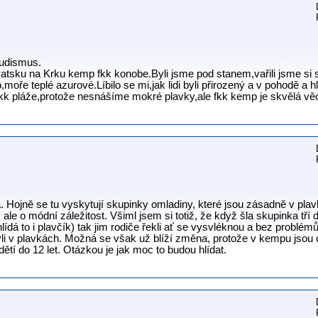
nudismus.
vatsku na Krku kemp fkk konobe.Byli jsme pod stanem,vařili jsme si sa
o,moře teplé azurové.Líbilo se mi,jak lidi byli přirozený a v pohodě a
fkk pláže,protože nesnášíme mokré plavky,ale fkk kemp je skvělá vě
 Hojně se tu vyskytují skupinky omladiny, které jsou zásadně v pla
 ale o módní záležitost. Všiml jsem si totiž, že když šla skupinka tří
ídá to i plavčík) tak jim rodiče řekli ať se vysvléknou a bez problém
yli v plavkách. Možná se však už blíží změna, protože v kempu jsou 
ětí do 12 let. Otázkou je jak moc to budou hlídat.