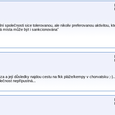
ální společnosti sice tolerovanou, ale nikoliv preferovanou aktivitou, k
á místa může být i sankcionována"
za a její důsledky najdou cestu na fkk pláže/kempy v chorvatsku ;-)..
lečnost nepřípustná...