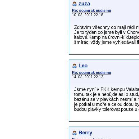
zuza
Re: soumrak nudismu
10. 08. 2011 22:18
Zdravím všechny co mají rádi 
Je to týden co jsme byli v Chor
italové.Kemp na úrovni-klid,tepl
šmíráci.vždy jsme vyhledávali 
Leo
Re: soumrak nudismu
14. 08. 2011 22:12
Jsme nyní v FKK kempu Valalta.
tomu tak je a nepůjde asi o stud,
bazénu se v plavkách nesmí a hl
je potkal u moře a celou dobu b
budou plavky tolerovat pouze u d
Berry