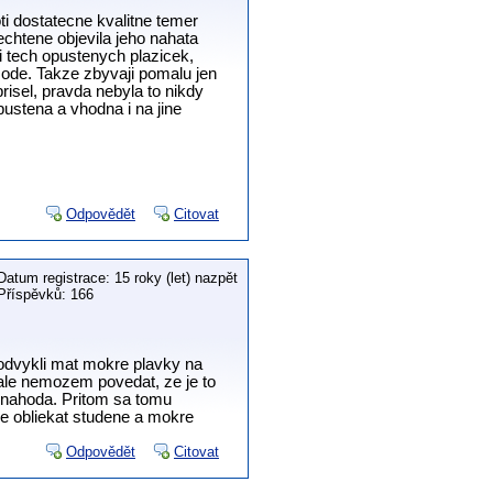
oti dostatecne kvalitne temer
echtene objevila jeho nahata
i tech opustenych plazicek,
 mode. Takze zbyvaji pomalu jen
risel, pravda nebyla to nikdy
pustena a vhodna i na jine
Odpovědět
Citovat
Datum registrace: 15 roky (let) nazpět
Příspěvků: 166
dvykli mat mokre plavky na
 ale nemozem povedat, ze je to
r nahoda. Pritom sa tomu
e obliekat studene a mokre
Odpovědět
Citovat