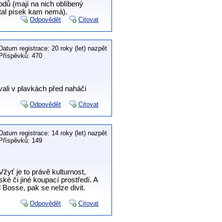
odů (mají na nich oblíbený
stal písek kam nemá).
Odpovědět
Citovat
Datum registrace: 20 roky (let) nazpět
Příspěvků: 470
vali v plavkách před naháči
Odpovědět
Citovat
Datum registrace: 14 roky (let) nazpět
Příspěvků: 149
žyť je to právě kulturnost,
ké či jiné koupací prostředí. A
d Bosse, pak se nelze divit.
Odpovědět
Citovat