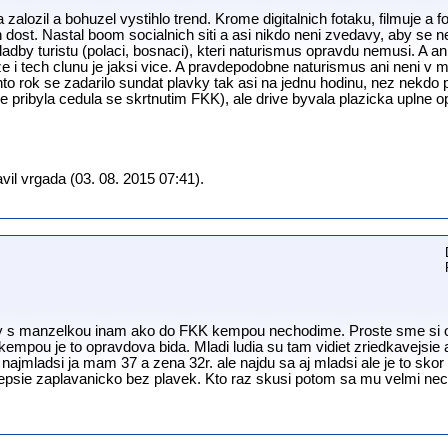
 zalozil a bohuzel vystihlo trend. Krome digitalnich fotaku, filmuje a f
h dost. Nastal boom socialnich siti a asi nikdo neni zvedavy, aby se n
adby turistu (polaci, bosnaci), kteri naturismus opravdu nemusi. A an
toze i tech clunu je jaksi vice. A pravdepodobne naturismus ani neni v
o rok se zadarilo sundat plavky tak asi na jednu hodinu, nez nekdo p
e pribyla cedula se skrtnutim FKK), ale drive byvala plazicka uplne o
il vrgada (03. 08. 2015 07:41).
y s manzelkou inam ako do FKK kempou nechodime. Proste sme si o
mpou je to opravdova bida. Mladi ludia su tam vidiet zriedkavejsie
najmladsi ja mam 37 a zena 32r. ale najdu sa aj mladsi ale je to sko
epsie zaplavanicko bez plavek. Kto raz skusi potom sa mu velmi nec