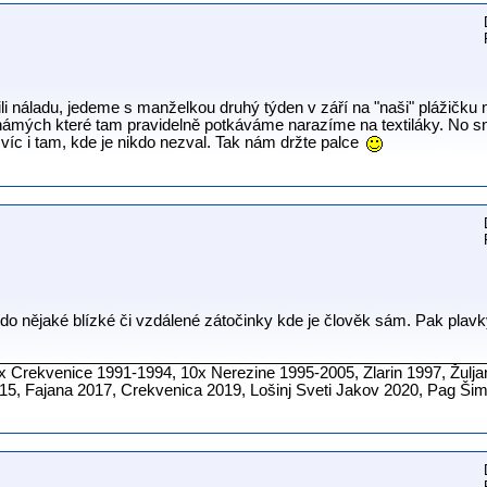
i náladu, jedeme s manželkou druhý týden v září na "naši" plážičku 
ámých které tam pravidelně potkáváme narazíme na textiláky. No sna
 víc i tam, kde je nikdo nezval. Tak nám držte palce
si do nějaké blízké či vzdálené zátočinky kde je člověk sám. Pak plavky
________________________________________________________
x Crekvenice 1991-1994, 10x Nerezine 1995-2005, Zlarin 1997, Žulja
5, Fajana 2017, Crekvenica 2019, Lošinj Sveti Jakov 2020, Pag Ši