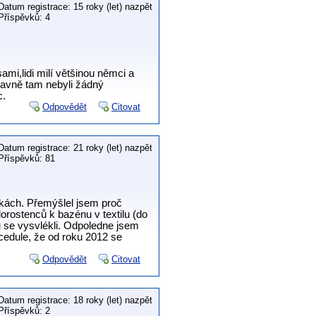
Datum registrace: 15 roky (let) nazpět
Příspěvků: 4
mi,lidi milí většinou němci a
 hlavně tam nebyli žádný
c.
Odpovědět
Citovat
Datum registrace: 21 roky (let) nazpět
Příspěvků: 81
vkách. Přemýšlel jsem proč
 dorostenců k bazénu v textilu (do
ů se vysvlékli. Odpoledne jsem
cedule, že od roku 2012 se
Odpovědět
Citovat
Datum registrace: 18 roky (let) nazpět
Příspěvků: 2