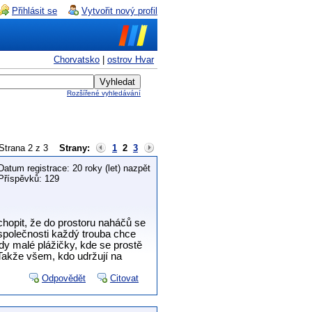
Přihlásit se
Vytvořit nový profil
Chorvatsko
|
ostrov Hvar
Rozšířené vyhledávání
Strana 2 z 3
Strany:
1
2
3
Datum registrace: 20 roky (let) nazpět
Příspěvků: 129
chopit, že do prostoru naháčů se
 společnosti každý trouba chce
ždy malé plážičky, kde se prostě
. Takže všem, kdo udržují na
Odpovědět
Citovat