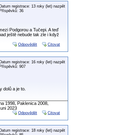
Datum registrace: 13 roky (let) nazpět
Příspěvků: 36
mezi Podgorou a Tučepi. A teď
d ještě nebude tak zle i když
Odpovědět
Citovat
Datum registrace: 16 roky (let) nazpět
Příspěvků: 907
 dolů a je to.
______________________________________________
na 1998, Paklenica 2008,
muni 2023
Odpovědět
Citovat
Datum registrace: 18 roky (let) nazpět
Příspěvků: 85