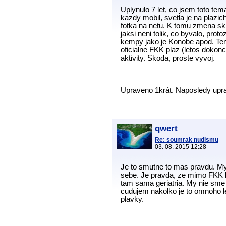
Uplynulo 7 let, co jsem toto tema
kazdy mobil, svetla je na plazic
fotka na netu. K tomu zmena skl
jaksi neni tolik, co byvalo, pro
kempy jako je Konobe apod. Tent
oficialne FKK plaz (letos dokonc
aktivity. Skoda, proste vyvoj.
Upraveno 1krát. Naposledy uprav
qwert
Re: soumrak nudismu
03. 08. 2015 12:28
Je to smutne to mas pravdu. M
sebe. Je pravda, ze mimo FKK ke
tam sama geriatria. My nie sme 
cudujem nakolko je to omnoho l
plavky.