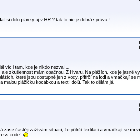
ať si dolu plavky aj v HR ? tak to nie je dobrá správa !
ál víc i tam, kde je nikdo nezval....
t, ale zkušennost mám opačnou. Z Hvaru. Na plážích, kde je jasně 
lážích, které jsou dostupné jen z vody, přifrčí na lodi a vmačkají se m
a malou plážičku kocábkou a textil dolů. Tak to dělám já.
ase častěji zažívám situaci, že přifrčí textiláci a vmačkají se mezi n
"dress code"