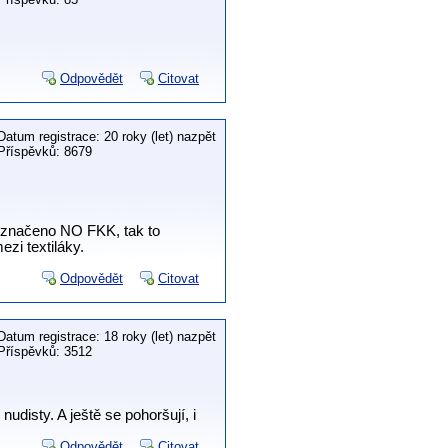
Odpovědět
Citovat
Datum registrace: 20 roky (let) nazpět
Příspěvků: 8679
vyznačeno NO FKK, tak to
ezi textiláky.
Odpovědět
Citovat
Datum registrace: 18 roky (let) nazpět
Příspěvků: 3512
udisty. A ještě se pohoršují, i
Odpovědět
Citovat