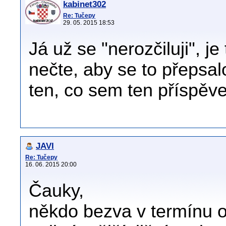
kabinet302
Re: Tučepy
29. 05. 2015 18:53
Já už se "nerozčiluji", je
nečte, aby se to přepsal
ten, co sem ten příspěve
JAVI
Re: Tučepy
16. 06. 2015 20:00
Čauky,
někdo bezva v termínu o