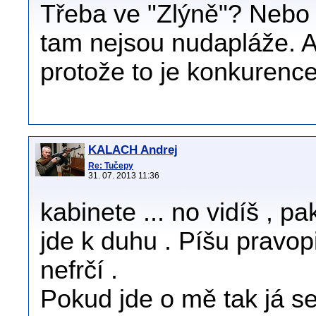
Třeba ve "Zlýně"? Nebo
tam nejsou nudapláže. A 
protože to je konkurenc
KALACH Andrej
Re: Tučepy
31. 07. 2013 11:36
kabinete ... no vidíš , pa
jde k duhu . Píšu pravop
nefrčí .
Pokud jde o mě tak já se