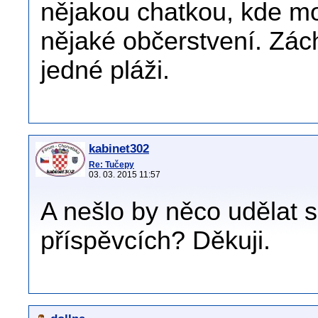
nějakou chatkou, kde mo
nějaké občerstvení. Zác
jedné pláži.
kabinet302
Re: Tučepy
03. 03. 2015 11:57
A nešlo by něco udělat s
příspěvcích? Děkuji.