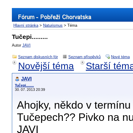
Hlavní stránka
>
Naturismus
> Téma
Tučepi.........
Autor
JAVI
Seznam diskusních fór
Seznam příspěvků
Nové téma
Novější téma
Starší tém
JAVI
Tučepi.........
30. 07. 2013 20:39
Ahojky, někdo v termínu 
Tučepech?? Pivko na nuda
JAVI