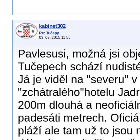
kabinet302
Re: Tučepy
03. 03. 2015 11:55
Pavlesusi, možná jsi obj
Tučepech schází nudisté
Já je viděl na "severu" v
"zchátralého"hotelu Jadr
200m dlouhá a neoficiál
padesáti metrech. Oficiá
pláží ale tam už to jsou m