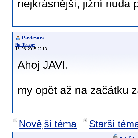
nejkrásnější, jižní nuda
Pavlesus
Re: Tučepy
16. 06. 2015 22:13
Ahoj JAVI,
my opět až na začátku zá
Novější téma
Starší tém