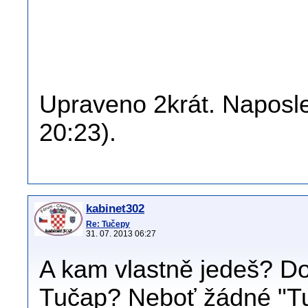
Upraveno 2krát. Naposle
20:23).
kabinet302
Re: Tučepy
31. 07. 2013 06:27
A kam vlastně jedeš? D
Tučap? Neboť žádné "Tu