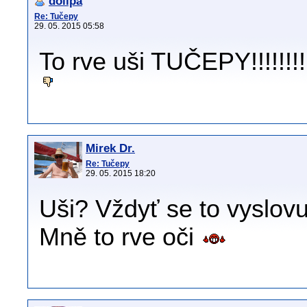
dollpa
Re: Tučepy
29. 05. 2015 05:58
To rve uši TUČEPY!!!!!!!!!!!
Mirek Dr.
Re: Tučepy
29. 05. 2015 18:20
Uši? Vždyť se to vyslovuj
Mně to rve oči