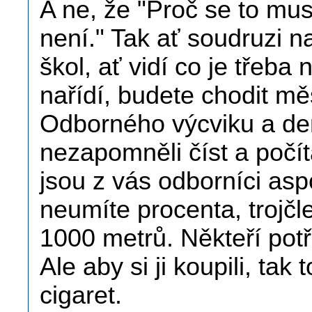
A ne, že "Proč se to mu
není." Tak ať soudruzi 
škol, ať vidí co je třeba 
nařídí, budete chodit mě
Odborného výcviku a den
nezapomněli číst a počít
jsou z vás odborníci asp
neumíte procenta, trojčl
1000 metrů. Někteří potř
Ale aby si ji koupili, tak 
cigaret.