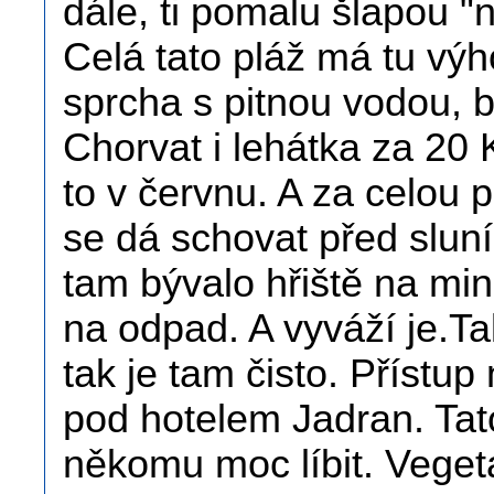
dále, ti pomalu šlapou "n
Celá tato pláž má tu výh
sprcha s pitnou vodou, 
Chorvat i lehátka za 20 
to v červnu. A za celou p
se dá schovat před slun
tam bývalo hřiště na min
na odpad. A vyváží je.Ta
tak je tam čisto. Přístup
pod hotelem Jadran. Tat
někomu moc líbit. Veget