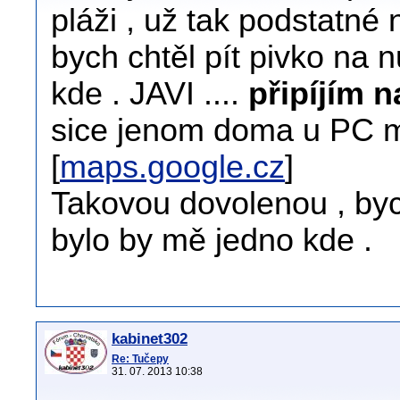
pláži , už tak podstatné 
bych chtěl pít pivko na 
kde . JAVI ....
připíjím n
sice jenom doma u PC mo
[
maps.google.cz
]
Takovou dovolenou , bych
bylo by mě jedno kde .
kabinet302
Re: Tučepy
31. 07. 2013 10:38