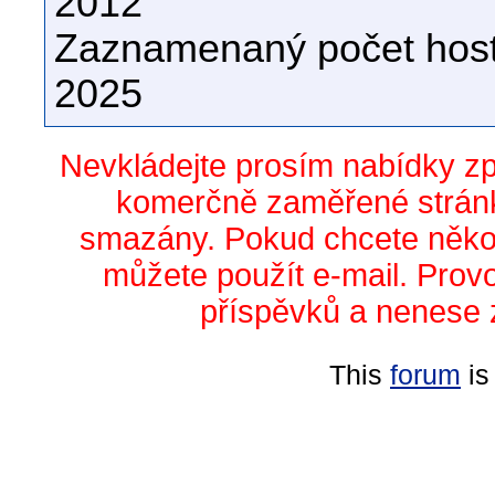
2012
Zaznamenaný počet host
2025
Nevkládejte prosím nabídky z
komerčně zaměřené stránk
smazány. Pokud chcete něko
můžete použít e-mail. Prov
příspěvků a nenese 
This
forum
is