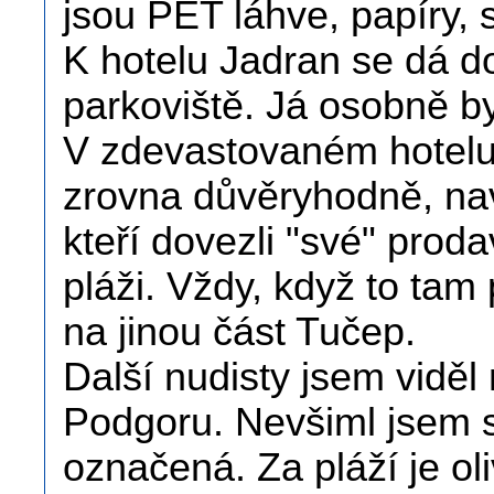
jsou PET láhve, papíry, 
K hotelu Jadran se dá doj
parkoviště. Já osobně b
V zdevastovaném hotelu
zrovna důvěryhodně, naví
kteří dovezli "své" proda
pláži. Vždy, když to tam
na jinou část Tučep.
Další nudisty jsem viděl
Podgoru. Nevšiml jsem si
označená. Za pláží je ol