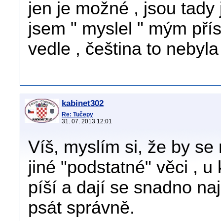
jen je možné , jsou tady ji
jsem " myslel " mým přís
vedle , čeština to nebyla 
kabinet302
Re: Tučepy
31. 07. 2013 12:01
Víš, myslím si, že by se
jiné "podstatné" věci , u 
píší a dají se snadno na
psát správně.