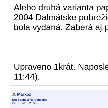
Alebo druhá varianta pa
2004 Dalmátske pobreži
bola vydaná. Zaberá aj 
Upraveno 1krát. Naposled
11:44).
Markox
Re: Bosna a Hercegovina
27. 06. 2010 20:53