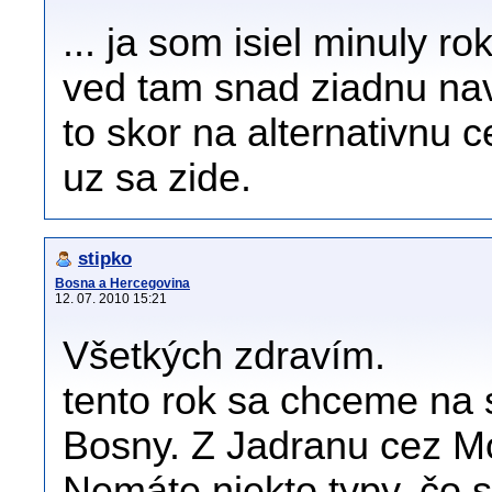
... ja som isiel minuly r
ved tam snad ziadnu nav
to skor na alternativnu 
uz sa zide.
stipko
Bosna a Hercegovina
12. 07. 2010 15:21
Všetkých zdravím.
tento rok sa chceme na s
Bosny. Z Jadranu cez Mo
Nemáte niekto typy, čo s