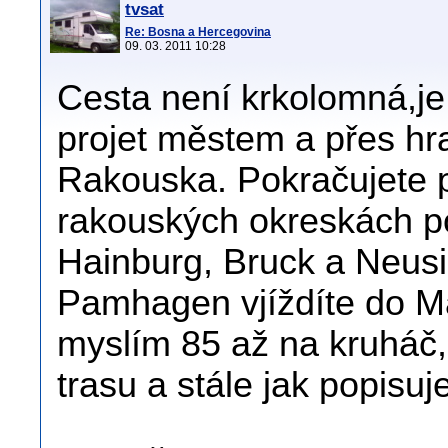
tvsat
Re: Bosna a Hercegovina
09. 03. 2011 10:28
Cesta není krkolomná,je 
projet městem a přes hr
Rakouska. Pokračujete 
rakouských okreskách p
Hainburg, Bruck a Neusi
Pamhagen vjíždíte do Ma
myslím 85 až na kruháč
trasu a stále jak popisu