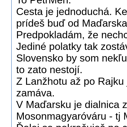
To PetrMen:
Cesta je jednoduchá. Ke
prídeš buď od Maďarska
Predpokladám, že nechce
Jediné polatky tak zost
Slovensko by som nekľuč
to zato nestojí.
Z Lanžhotu až po Rajku j
zamáva.
V Maďarsku je dialnica 
Mosonmagyaróváru - tj 