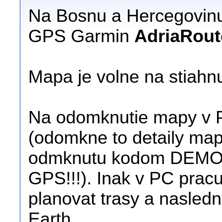
Na Bosnu a Hercegovin
GPS Garmin
AdriaRout
Mapa je volne na stiahnut
Na odomknutie mapy v 
(odomkne to detaily ma
odmknutu kodom DEMO n
GPS!!!). Inak v PC prac
planovat trasy a nasled
Earth.