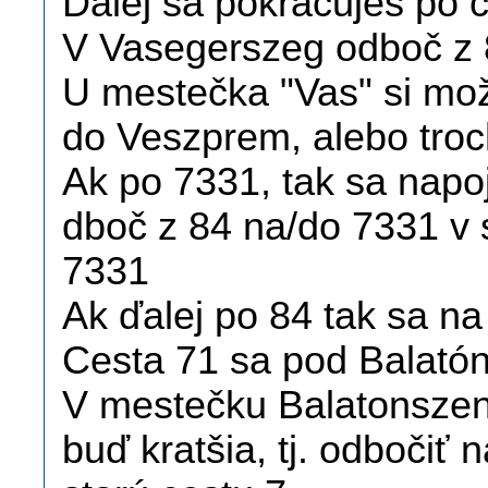
Ďalej sa pokračuješ po 
V Vasegerszeg odboč z 
U mestečka "Vas" si mož
do Veszprem, alebo troc
Ak po 7331, tak sa napoj
dboč z 84 na/do 7331 v 
7331
Ak ďalej po 84 tak sa n
Cesta 71 sa pod Balató
V mestečku Balatonszen
buď kratšia, tj. odbočiť