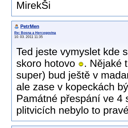
MirekŠi
PetrMen
Re: Bosna a Hercegovina
10. 03. 2011 11:35
Ted jeste vymyslet kde 
skoro hotovo
. Nějaké 
super) bud ještě v madar
ale zase v kopeckách býv
Památné přespání ve 4 s
plitvicích nebylo to pravé