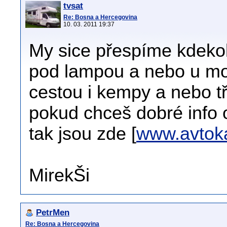
tvsat
Re: Bosna a Hercegovina
10. 03. 2011 19:37
My sice přespíme kdekol
pod lampou a nebo u mot
cestou i kempy a nebo t
pokud chceš dobré info
tak jsou zde [
www.avtoka
MirekŠi
PetrMen
Re: Bosna a Hercegovina