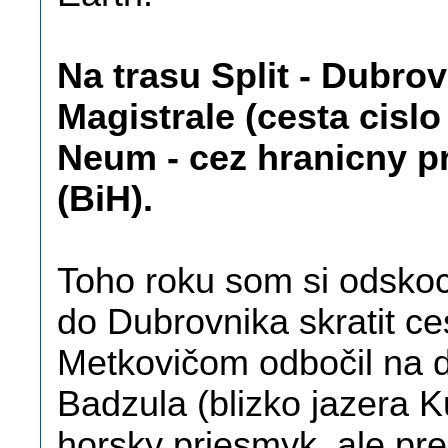
Na trasu Split - Dubro
Magistrale (cesta cisl
Neum - cez hranicny p
(BiH).
Toho roku som si odskoci
do Dubrovnika skratit ce
Metkovičom odbočil na de
Badzula (blizko jazera K
horsky priesmyk, ale pr