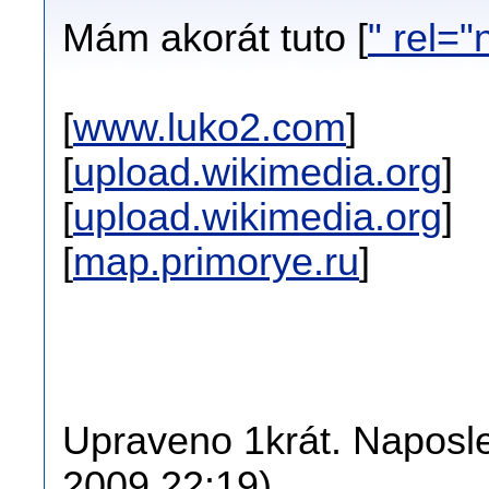
Mám akorát tuto [
" rel=
[
www.luko2.com
]
[
upload.wikimedia.org
]
[
upload.wikimedia.org
]
[
map.primorye.ru
]
Upraveno 1krát. Naposled
2009 22:19).