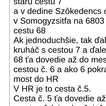
starú cestu 7
a v dedine Szôkedencs o
v Somogyzsitfa na 6803 
cestu 68
Ak jednoduchšie, tak ďa
kruháč s cestou 7 a ďal
68 ťa dovedie až do mes
cestou č. 6 a ako 6 pokr
most do HR
V HR je to cesta č.5.
Cesta č. 5 ťa dovedie až