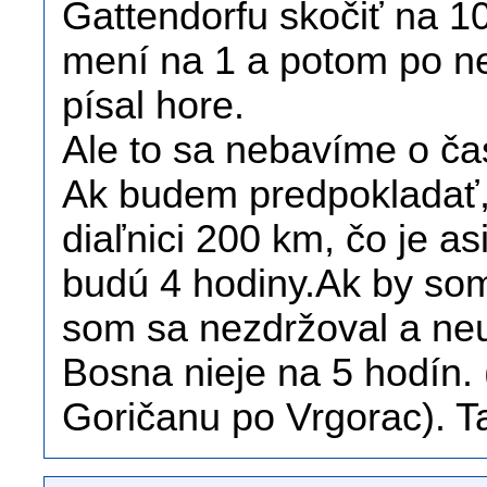
Gattendorfu skočiť na 10
mení na 1 a potom po ne
písal hore.
Ale to sa nebavíme o ča
Ak budem predpokladať, 
diaľnici 200 km, čo je as
budú 4 hodiny.Ak by som 
som sa nezdržoval a ne
Bosna nieje na 5 hodín. 
Goričanu po Vrgorac). 