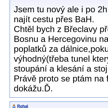
Jsem tu nový ale i po 2h
najít cestu přes BaH.
Chtěl bych z Břeclavy p
Bosnu a Hercegovinu n
poplatků za dálnice,poku
výhodný(třeba tunel kte
stoupání a klesání a sto
Právě proto se ptám na 
dokážu.Ď.
Rohal