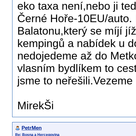
eko taxa není,nebo ji teď
Černé Hoře-10EU/auto.
Balatonu,který se míjí j
kempingů a nabídek u d
nedojedeme až do Metk
vlasním bydlíkem to ces
jsme to neřešili.Vezeme
MirekŠi
PetrMen
Re: Bosna a Hercegovina