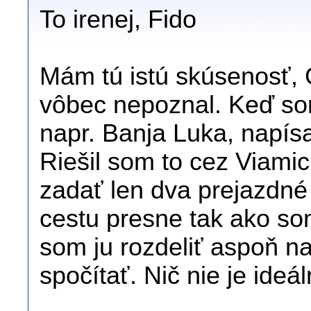
To irenej, Fido
Mám tú istú skúsenosť,
vôbec nepoznal. Keď som
napr. Banja Luka, napísa
Riešil som to cez Viamic
zadať len dva prejazdné
cestu presne tak ako som
som ju rozdeliť aspoň na 
spočítať. Nič nie je ideál