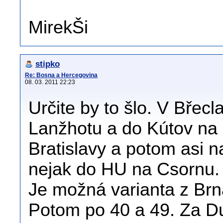
MirekŠi
stipko
Re: Bosna a Hercegovina
08. 03. 2011 22:23
Určite by to šlo. V Břecl
Lanžhotu a do Kútov na 
Bratislavy a potom asi n
nejak do HU na Csornu.
Je možná varianta z Brn
Potom po 40 a 49. Za D