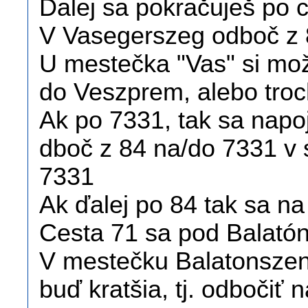
Ďalej sa pokračuješ po 
V Vasegerszeg odboč z 
U mestečka "Vas" si mož
do Veszprem, alebo troc
Ak po 7331, tak sa napoj
dboč z 84 na/do 7331 v 
7331
Ak ďalej po 84 tak sa n
Cesta 71 sa pod Balató
V mestečku Balatonszen
buď kratšia, tj. odbočiť