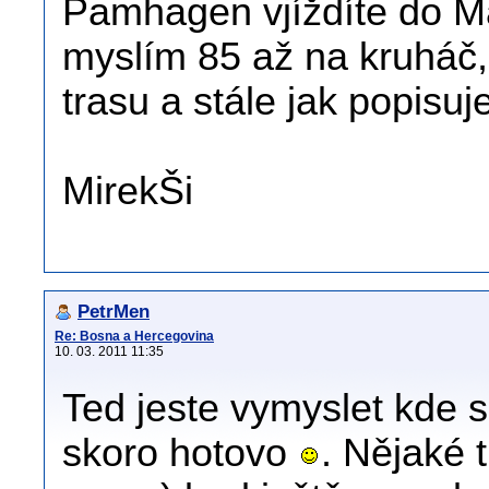
Pamhagen vjíždíte do Ma
myslím 85 až na kruháč
trasu a stále jak popisu
MirekŠi
PetrMen
Re: Bosna a Hercegovina
10. 03. 2011 11:35
Ted jeste vymyslet kde 
skoro hotovo
. Nějaké 