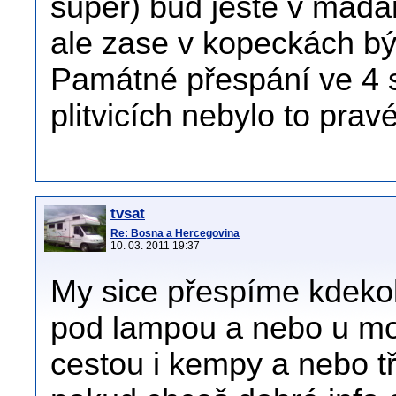
super) bud ještě v madar
ale zase v kopeckách býv
Památné přespání ve 4 s
plitvicích nebylo to pravé
tvsat
Re: Bosna a Hercegovina
10. 03. 2011 19:37
My sice přespíme kdekol
pod lampou a nebo u mot
cestou i kempy a nebo t