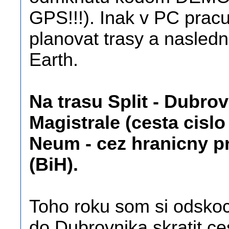
GPS!!!). Inak v PC prac
planovat trasy a nasled
Earth.
Na trasu Split - Dubro
Magistrale (cesta cisl
Neum - cez hranicny p
(BiH).
Toho roku som si odskoci
do Dubrovnika skratit ce