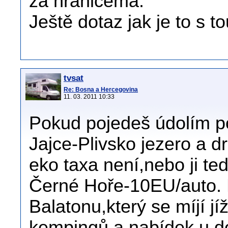
za hranicema.
Ještě dotaz jak je to s t
tvsat
Re: Bosna a Hercegovina
11. 03. 2011 10:33
Pokud pojedeš údolím po
Jajce-Plivsko jezero a 
eko taxa není,nebo ji teď
Černé Hoře-10EU/auto.
Balatonu,který se míjí j
kempingů a nabídek u d