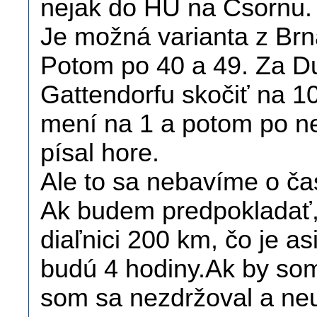
nejak do HU na Csornu.
Je možná varianta z Brn
Potom po 40 a 49. Za D
Gattendorfu skočiť na 10
mení na 1 a potom po ne
písal hore.
Ale to sa nebavíme o ča
Ak budem predpokladať, 
diaľnici 200 km, čo je as
budú 4 hodiny.Ak by som 
som sa nezdržoval a ne