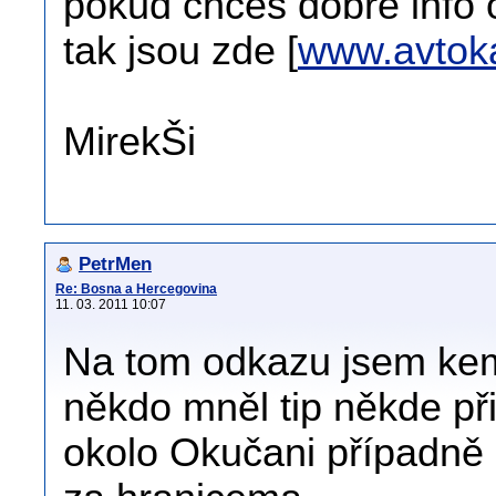
pokud chceš dobré info
tak jsou zde [
www.avtoka
MirekŠi
PetrMen
Re: Bosna a Hercegovina
11. 03. 2011 10:07
Na tom odkazu jsem kem
někdo mněl tip někde při
okolo Okučani případně 