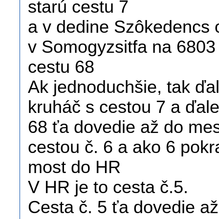
starú cestu 7
a v dedine Szôkedencs o
v Somogyzsitfa na 6803 
cestu 68
Ak jednoduchšie, tak ďa
kruháč s cestou 7 a ďal
68 ťa dovedie až do mes
cestou č. 6 a ako 6 pokr
most do HR
V HR je to cesta č.5.
Cesta č. 5 ťa dovedie až