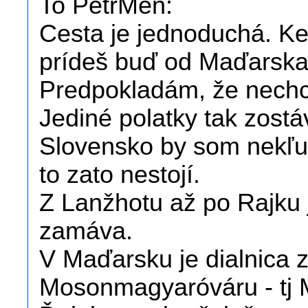
To PetrMen:
Cesta je jednoduchá. Ke
prídeš buď od Maďarska
Predpokladám, že nechce
Jediné polatky tak zost
Slovensko by som nekľuč
to zato nestojí.
Z Lanžhotu až po Rajku j
zamáva.
V Maďarsku je dialnica 
Mosonmagyaróváru - tj 