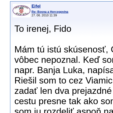
Eifel
Re: Bosna a Hercegovina
27. 06. 2010 11:39
To irenej, Fido
Mám tú istú skúsenosť,
vôbec nepoznal. Keď som
napr. Banja Luka, napísa
Riešil som to cez Viamic
zadať len dva prejazdné
cestu presne tak ako som
som ju rozdeliť aspoň na 