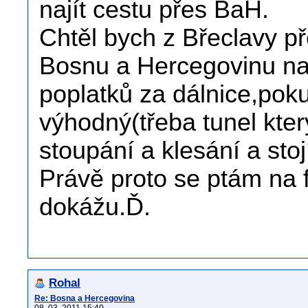
najít cestu přes BaH.
Chtěl bych z Břeclavy p
Bosnu a Hercegovinu n
poplatků za dálnice,poku
výhodný(třeba tunel kte
stoupání a klesání a sto
Právě proto se ptám na 
dokážu.Ď.
Rohal
Re: Bosna a Hercegovina