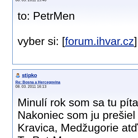
08. 03. 2011 15:40
to: PetrMen
vyber si: [
forum.ihvar.cz
]
stipko
Re: Bosna a Hercegovina
08. 03. 2011 16:13
Minulí rok som sa tu píta
Nakoniec som ju prešiel 
Kravica, Medžugorie atď