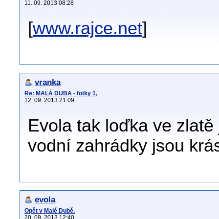
11. 09. 2013 08:28
[
www.rajce.net
]
vranka
Re: MALÁ DUBA - fotky 1,
12. 09. 2013 21:09
Evola tak loďka ve zlat
vodní zahrádky jsou krá
evola
Opět v Malé Dubě.
20. 09. 2013 12:40