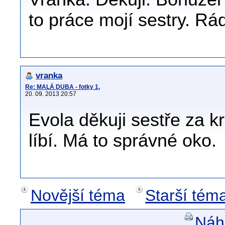
to práce mojí sestry. Rá
vranka
Re: MALÁ DUBA - fotky 1,
20. 09. 2013 20:57
Evola děkuji sestře za 
líbí. Má to správné oko.
Novější téma
Starší tém
Náhl