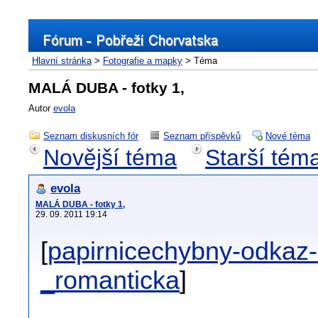
Hlavní stránka
>
Fotografie a mapky
> Téma
MALÁ DUBA - fotky 1,
Autor
evola
Seznam diskusních fór
Seznam příspěvků
Nové téma
Novější téma
Starší tém
evola
MALÁ DUBA - fotky 1,
29. 09. 2011 19:14
[
papirnicechybny-odka
_romanticka
]