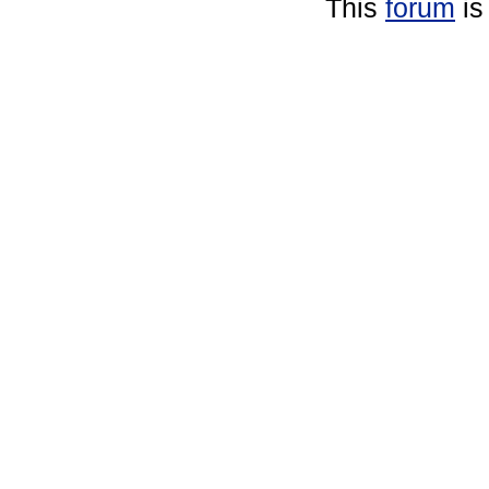
This
forum
is