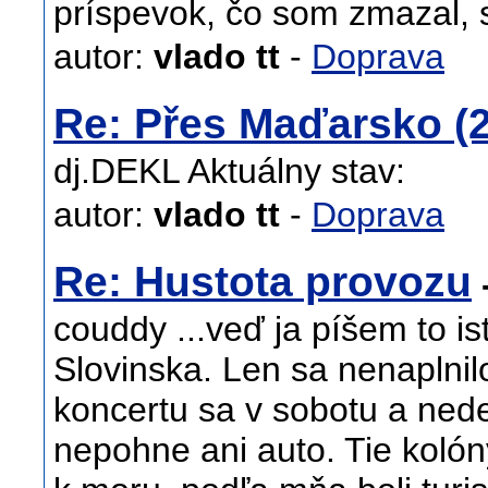
príspevok, čo som zmazal, 
autor:
vlado tt
-
Doprava
Re: Přes Maďarsko (2
dj.DEKL Aktuálny stav:
autor:
vlado tt
-
Doprava
Re: Hustota provozu
couddy ...veď ja píšem to is
Slovinska. Len sa nenaplnilo
koncertu sa v sobotu a ned
nepohne ani auto. Tie koló