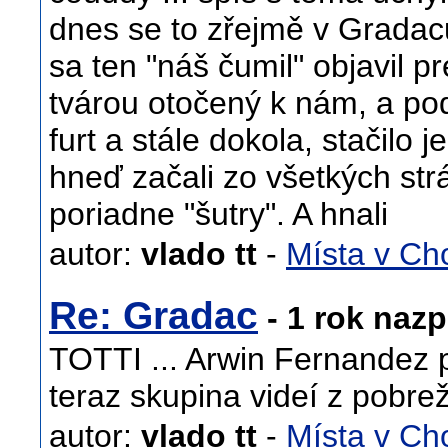
dnes se to zřejmě v Gradac
sa ten "náš čumil" objavil 
tvárou otočený k nám, a po
furt a stále dokola, stačilo
hneď začali zo všetkých strá
poriadne "šutry". A hnali
autor:
vlado tt
-
Místa v Ch
Re: Gradac
- 1 rok nazp
TOTTI ... Arwin Fernandez p
teraz skupina videí z pobre
autor:
vlado tt
-
Místa v Ch