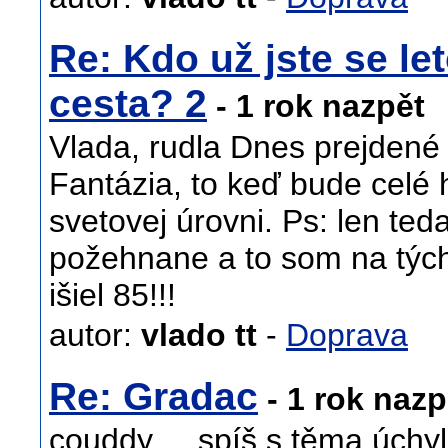
Re: Kdo už jste se let
cesta? 2
- 1 rok nazpět
Vlada, rudla Dnes prejdené
Fantázia, to keď bude celé 
svetovej úrovni. Ps: len teda
požehnane a to som na týc
išiel 85!!!
autor:
vlado tt
-
Doprava
Re: Gradac
- 1 rok nazp
couddy ... spíš s těma úchy