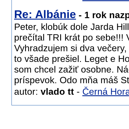
Re: Albánie
- 1 rok naz
Peter, klobúk dole Jarda Hill
prečítal TRI krát po sebe!!!
Vyhradzujem si dva večery,
to všade prešiel. Leget e Ho
som chcel zažiť osobne. N
príspevok. Odo mňa máš St
autor:
vlado tt
-
Černá Hora