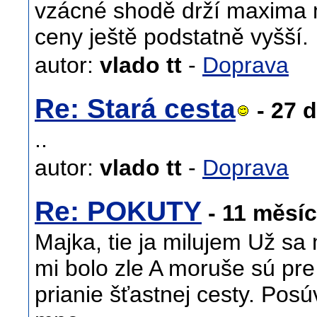
vzácné shodě drží maxima 
ceny ještě podstatně vyšší.
autor:
vlado tt
-
Doprava
Re: Stará cesta
- 27 
..
autor:
vlado tt
-
Doprava
Re: POKUTY
- 11 měsí
Majka, tie ja milujem Už sa 
mi bolo zle A moruše sú p
prianie šťastnej cesty. Posú