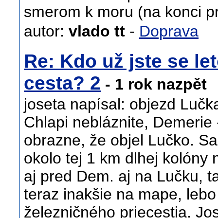
smerom k moru (na konci p
autor:
vlado tt
-
Doprava
Re: Kdo už jste se let
cesta? 2
- 1 rok nazpět
joseta napísal: objezd Luč
Chlapi nebláznite, Demerie 
obrazne, že objel Lučko. S
okolo tej 1 km dlhej kolóny
aj pred Dem. aj na Lučku, ta
teraz inakšie na mape, lebo
železničného priecestia. Jo