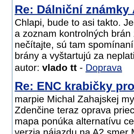
Re: Dálniční známky
Chlapi, bude to asi takto. J
a zoznam kontrolných brán 
nečítajte, sú tam spomínaní 
brány a vyštartujú za nepla
autor:
vlado tt
-
Doprava
Re: ENC krabičky pro
marpie Michal Zahajskej mys
Zdenčine teraz oprava priec
mapa ponúka alternatívu ce
verzia nájazdu na A2 smer M