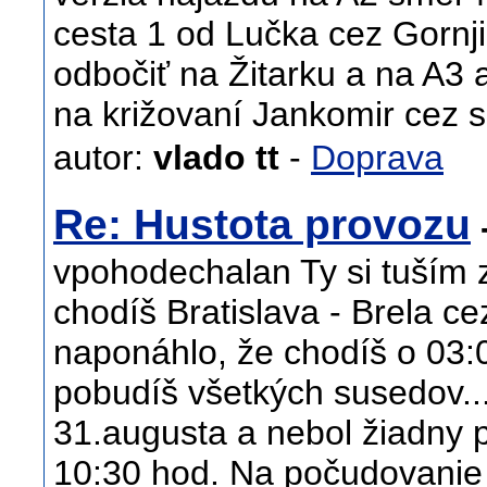
cesta 1 od Lučka cez Gornji 
odbočiť na Žitarku a na A3 
na križovaní Jankomir cez 
autor:
vlado tt
-
Doprava
Re: Hustota provozu
vpohodechalan Ty si tuším z 
chodíš Bratislava - Brela c
naponáhlo, že chodíš o 03
pobudíš všetkých susedov...
31.augusta a nebol žiadny 
10:30 hod. Na počudovanie 