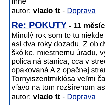
mne
autor:
vlado tt
-
Doprava
Re: POKUTY
- 11 měsí
Minulý rok som to tu niekde 
asi dva roky dozadu. Z obid
škôlke, miestnemu úradu, vý
policajná stanica, cca v str
opakovaná A z opačnej stra
Tornyiszentmiklósa veľmi č
vľavo na tom rozšírenom asf
autor:
vlado tt
-
Doprava