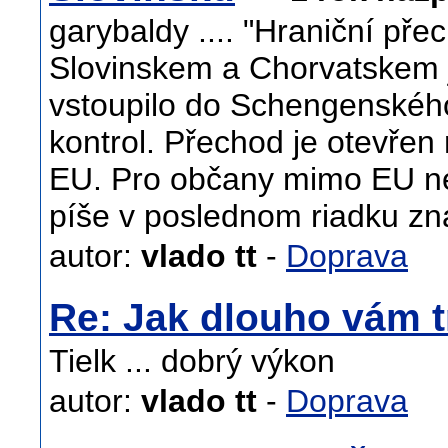
garybaldy .... "Hraniční př
Slovinskem a Chorvatskem 
vstoupilo do Schengenského
kontrol. Přechod je otevřen 
EU. Pro občany mimo EU nen
píše v poslednom riadku zna
autor:
vlado tt
-
Doprava
Re: Jak dlouho vám t
Tielk ... dobrý výkon
autor:
vlado tt
-
Doprava