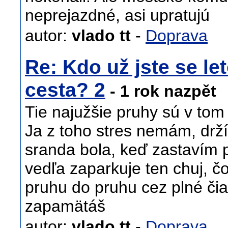
neprejazdné, asi upratujú
autor:
vlado tt
-
Doprava
Re: Kdo už jste se let
cesta? 2
- 1 rok nazpět
Tie najužšie pruhy sú v to
Ja z toho stres nemám, drží
sranda bola, keď zastavím pr
vedľa zaparkuje ten chuj, čo
pruhu do pruhu cez plné čia
zapamätáš
autor:
vlado tt
-
Doprava