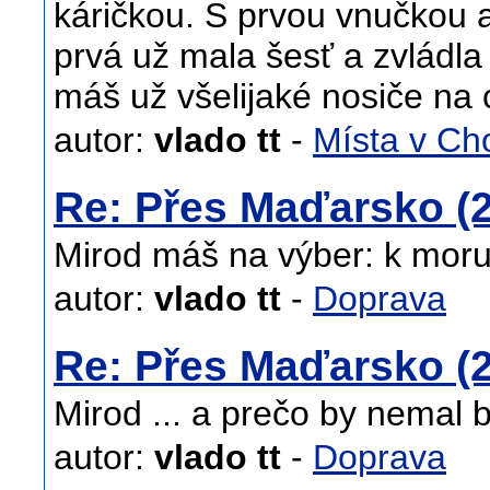
káričkou. S prvou vnučkou a
prvá už mala šesť a zvládla
máš už všelijaké nosiče na 
autor:
vlado tt
-
Místa v Ch
Re: Přes Maďarsko (2
Mirod máš na výber: k moru
autor:
vlado tt
-
Doprava
Re: Přes Maďarsko (2
Mirod ... a prečo by nemal 
autor:
vlado tt
-
Doprava