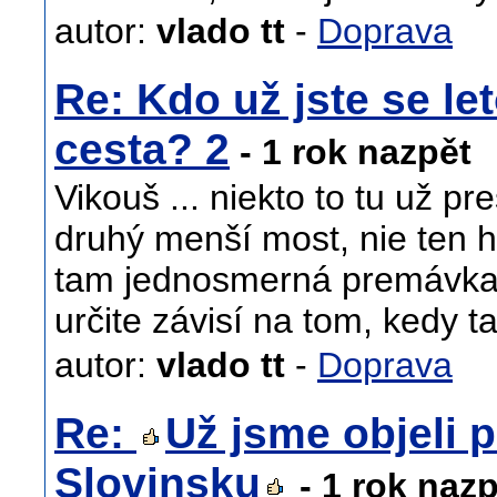
autor:
vlado tt
-
Doprava
Re: Kdo už jste se let
cesta? 2
- 1 rok nazpět
Vikouš ... niekto to tu už pr
druhý menší most, nie ten h
tam jednosmerná premávka 
určite závisí na tom, kedy t
autor:
vlado tt
-
Doprava
Re:
Už jsme objeli p
Slovinsku
- 1 rok nazp