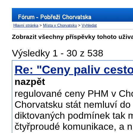
Hlavní stránka
>
Místa v Chorvatsku
>
Vyhledat
Zobrazit všechny příspěvky tohoto uživ
Výsledky 1 - 30 z 538
Re: "Ceny paliv cest
nazpět
regulované ceny PHM v Chor
Chorvatsku stát nemluví do
diktovaných podmínek tak m
čtyřproudé komunikace, a nu