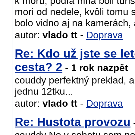
k moru, podľa mňa boli turist
mori od nedele, kvôli tomu 
bolo vidno aj na kamerách, 
autor:
vlado tt
-
Doprava
Re: Kdo už jste se let
cesta? 2
- 1 rok nazpět
couddy perfektný preklad, a
jednu 12tku...
autor:
vlado tt
-
Doprava
Re: Hustota provozu