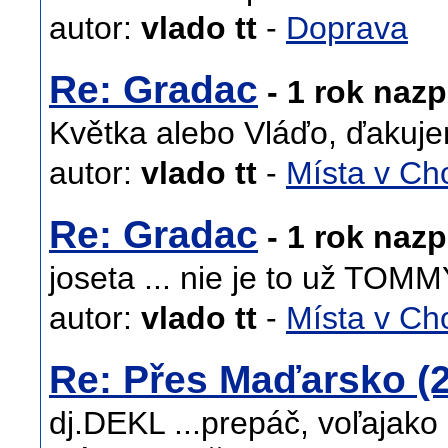
autor:
vlado tt
-
Doprava
Re: Gradac
- 1 rok nazp
Květka alebo Vláďo, ďakuj
autor:
vlado tt
-
Místa v Ch
Re: Gradac
- 1 rok nazp
joseta ... nie je to už TOMM
autor:
vlado tt
-
Místa v Ch
Re: Přes Maďarsko (2
dj.DEKL ...prepáč, voľajako 