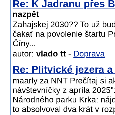
Re: K Jadranu přes 
nazpět
Zahajskej 2030?? To už bu
čakať na povolenie štartu 
Číny...
autor:
vlado tt
-
Doprava
Re: Plitvické jezera 
maarly za NNT Prečítaj si a
návštevníčky z apríla 2025":
Národného parku Krka: nájd
to absolvoval dva krát v roz