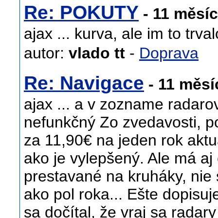
Re: POKUTY
- 11 měsí
ajax ... kurva, ale im to trval
autor:
vlado tt
-
Doprava
Re: Navigace
- 11 měsí
ajax ... a v zozname radarov
nefunkčný Zo zvedavosti, po
za 11,90€ na jeden rok aktu
ako je vylepšený. Ale má aj 
prestavané na kruháky, nie 
ako pol roka... Ešte dopis
sa dočítal, že vraj sa radary