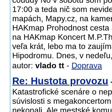
couddy No v sobotu som poz
17:00 a teda nič som nevide
mapách, Mapy.cz, na kamerá
HAKmap Prohodnost cesta a
na HAKmap Koncert M.P.Th
veľa krát, lebo ma to zaujím
Hipodromu. Dnes, v nedeľu,
autor:
vlado tt
-
Doprava
Re: Hustota provozu
Katastrofické scenáre o ne
súvislosti s megakoncerto
nekonali. Ale mestské komun