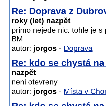
Re: Doprava z Dubro
roky (let) nazpět
primo nejede nic. tohle je
BM
autor:
jorgos
-
Doprava
Re: kdo se chystá n
nazpět
neni otevreny
autor:
jorgos
-
Místa v Cho
Re: kdo se chystá n