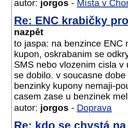
autor:
jorgos
-
Místa v Cho
Re: ENC krabičky pro
nazpět
to jaspa: na benzince ENC n
kupon, oskrabanim se odkryl
SMS nebo vlozenim cisla v 
se dobilo. v soucasne dobe
benzinky kupony nemaji-pou
casem zase u benzinek meli
autor:
jorgos
-
Doprava
Re: kdo se chystá n