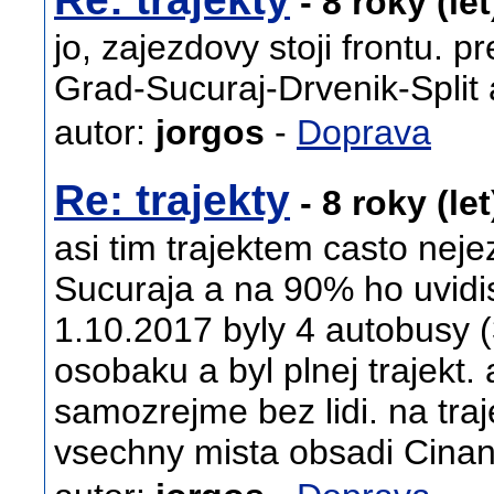
- 8 roky (le
jo, zajezdovy stoji frontu. p
Grad-Sucuraj-Drvenik-Split 
autor:
jorgos
-
Doprava
Re: trajekty
- 8 roky (le
asi tim trajektem casto neje
Sucuraja a na 90% ho uvidis
1.10.2017 byly 4 autobusy (
osobaku a byl plnej trajekt.
samozrejme bez lidi. na tra
vsechny mista obsadi Cinan