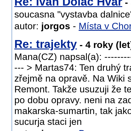
Re: Ivan Dolac Hvar
- 
soucasna "vystavba dalnice
autor:
jorgos
-
Místa v Cho
Re: trajekty
- 4 roky (le
Mana(CZ) napsal(a): ------------
--- > Martas74: Ten druhý tr
zřejmě na opravě. Na Wiki 
Remont. Takže usuzuji že te
po dobu opravy. neni na za
makarska-sumartin, tak jak
sucurja staci jen