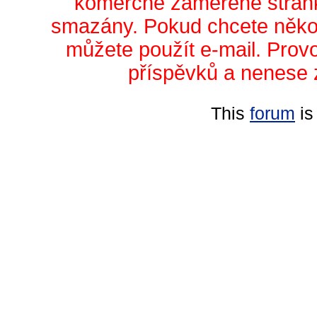
komerčně zaměřené stránk
smazány. Pokud chcete něko
můžete použít e-mail. Prov
příspěvků a nenese 
This
forum
is