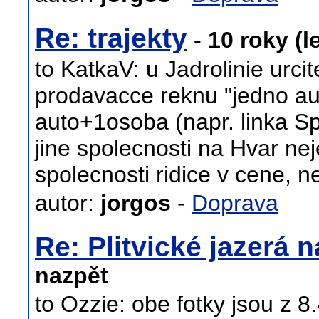
Re: trajekty
- 10 roky (l
to KatkaV: u Jadrolinie urc
prodavacce reknu "jedno aut
auto+1osoba (napr. linka Sp
jine spolecnosti na Hvar neje
spolecnosti ridice v cene, n
autor:
jorgos
-
Doprava
Re: Plitvické jazerá 
nazpět
to Ozzie: obe fotky jsou z 