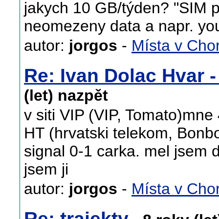
jakych 10 GB/týden? "SIM p
neomezeny data a napr. yo
autor:
jorgos
-
Místa v Cho
Re: Ivan Dolac Hvar - 
(let) nazpět
v siti VIP (VIP, Tomato)mne 
HT (hrvatski telekom, Bonb
signal 0-1 carka. mel jsem 
jsem ji
autor:
jorgos
-
Místa v Cho
Re: trajekty