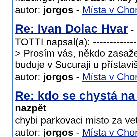
autor:
jorgos
-
Místa v Cho
Re: Ivan Dolac Hvar
- 
TOTTI napsal(a): ----------------
> Prosím vás, někdo zasaže
buduje v Sucuraji u přístavi
autor:
jorgos
-
Místa v Cho
Re: kdo se chystá n
nazpět
chybi parkovaci misto za vets
autor:
jorgos
-
Místa v Cho