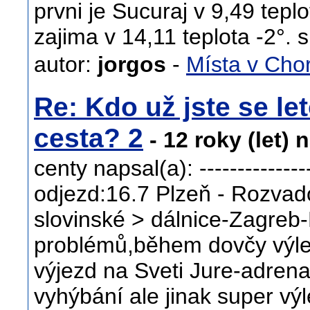
prvni je Sucuraj v 9,49 teplo
zajima v 14,11 teplota -2°. 
autor:
jorgos
-
Místa v Cho
Re: Kdo už jste se let
cesta? 2
- 12 roky (let) 
centy napsal(a): ----------------
odjezd:16.7 Plzeň - Rozvad
slovinské > dálnice-Zagr
problémů,během dovčy výlet
výjezd na Sveti Jure-adrena
vyhýbání ale jinak super výl