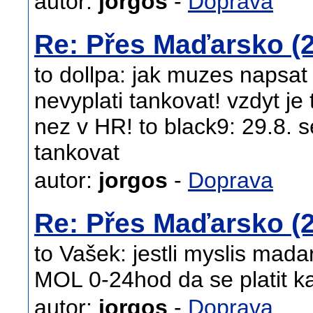
autor:
jorgos
-
Doprava
Re: Přes Maďarsko (2
to dollpa: jak muzes napsat
nevyplati tankovat! vzdyt je
nez v HR! to black9: 29.8. 
tankovat
autor:
jorgos
-
Doprava
Re: Přes Maďarsko (2
to Vašek: jestli myslis mada
MOL 0-24hod da se platit k
autor:
jorgos
-
Doprava