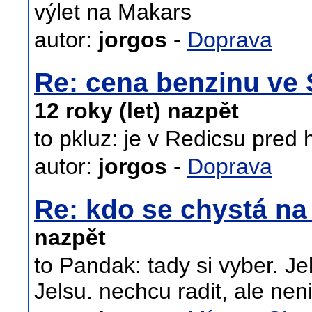
výlet na Makars
autor:
jorgos
-
Doprava
Re: cena benzinu ve 
12 roky (let) nazpět
to pkluz: je v Redicsu pred 
autor:
jorgos
-
Doprava
Re: kdo se chystá n
nazpět
to Pandak: tady si vyber. Je
Jelsu. nechcu radit, ale nen