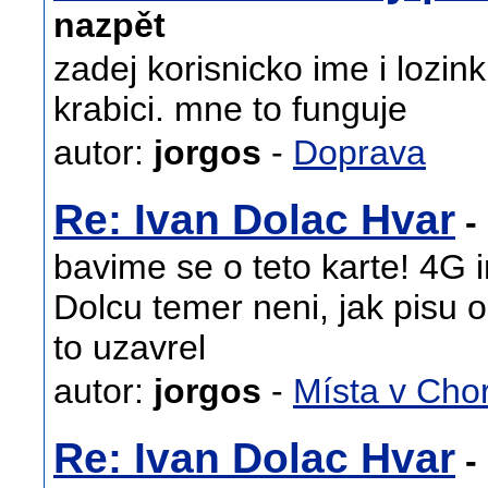
nazpět
zadej korisnicko ime i lozink
krabici. mne to funguje
autor:
jorgos
-
Doprava
Re: Ivan Dolac Hvar
- 
bavime se o teto karte! 4G in
Dolcu temer neni, jak pisu 
to uzavrel
autor:
jorgos
-
Místa v Cho
Re: Ivan Dolac Hvar
- 