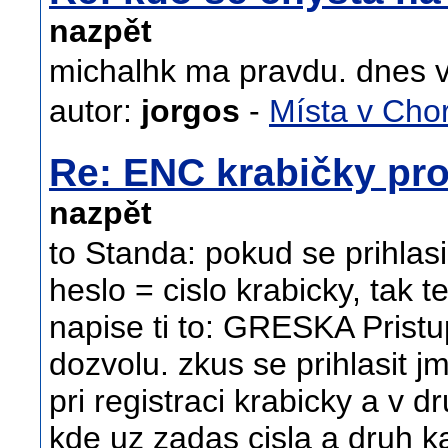
nazpět
michalhk ma pravdu. dnes v
autor:
jorgos
-
Místa v Cho
Re: ENC krabičky pro
nazpět
to Standa: pokud se prihla
heslo = cislo krabicky, tak 
napise ti to: GRESKA Pristu
dozvolu. zkus se prihlasit j
pri registraci krabicky a v d
kde uz zadas cisla a druh ka