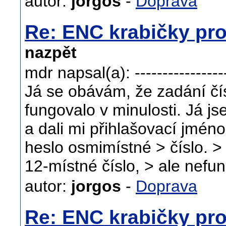
autor:
jorgos
-
Doprava
Re: ENC krabičky pro
nazpět
mdr napsal(a): ------------------
Já se obávám, že zadání čís
fungovalo v minulosti. Já j
a dali mi přihlašovací jméno
heslo osmimístné > číslo. > 
12-místné číslo, > ale nef
autor:
jorgos
-
Doprava
Re: ENC krabičky pro