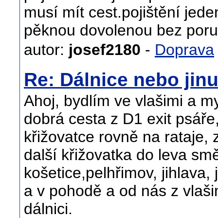
musí mít cest.pojištění jed
pěknou dovolenou bez por
autor:
josef2180
-
Doprava
Re: Dálnice nebo jin
Ahoj, bydlím ve vlašimi a my
dobrá cesta z D1 exit psáře,
křižovatce rovně na rataje, 
další křižovatka do leva smě
košetice,pelhřimov, jihlava
a v pohodě a od nás z vlaši
dálnici.