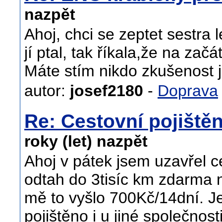
nazpět
Ahoj, chci se zeptet sestra
jí ptal, tak říkala,že na začá
Máte stím nikdo zkušenost j
autor:
josef2180
-
Doprava
Re: Cestovní pojiště
roky (let) nazpět
Ahoj v pátek jsem uzavřel ce
odtah do 3tisíc km zdarma
mě to vyšlo 700Kč/14dní. Je
pojištěno i u jiné společnos