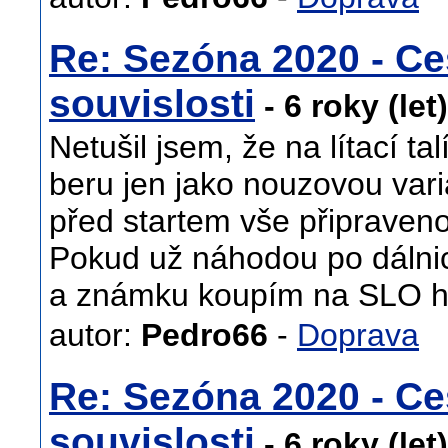
Re: Sezóna 2020 - Ce
souvislosti
- 6 roky (let
Netušil jsem, že na lítací ta
beru jen jako nouzovou var
před startem vše připraven
Pokud už náhodou po dálnic
a známku koupím na SLO hr
autor:
Pedro66
-
Doprava
Re: Sezóna 2020 - Ce
souvislosti
- 6 roky (let