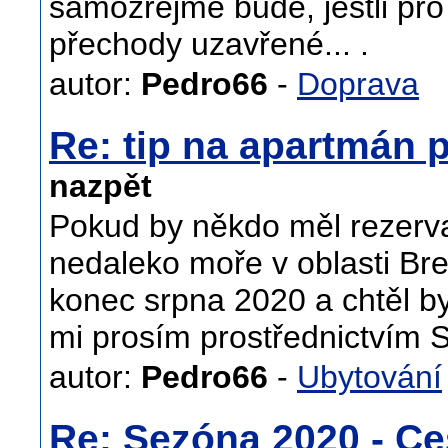
samozřejmě bude, jestli pro
přechody uzavřené... .
autor:
Pedro66
-
Doprava
Re: tip na apartmán 
nazpět
Pokud by někdo měl rezerv
nedaleko moře v oblasti Br
konec srpna 2020 a chtěl by
mi prosím prostřednictvím 
autor:
Pedro66
-
Ubytování
Re: Sezóna 2020 - Ce