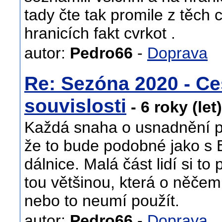
tady čte tak promile z těch 
hranicích fakt cvrkot .
autor:
Pedro66
-
Doprava
Re: Sezóna 2020 - Ce
souvislosti
- 6 roky (let
Každá snaha o usnadnění p
že to bude podobné jako s 
dálnice. Malá část lidí si to
tou většinou, která o něče
nebo to neumí použít.
autor:
Pedro66
-
Doprava