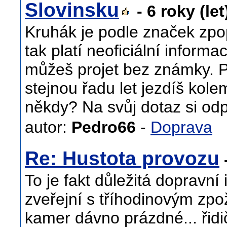
Slovinsku
- 6 roky (le
Kruhák je podle značek zpo
tak platí neoficiální informa
můžeš projet bez známky. Po
stejnou řadu let jezdíš kolem
někdy? Na svůj dotaz si od
autor:
Pedro66
-
Doprava
Re: Hustota provozu
-
To je fakt důležitá dopravní 
zveřejní s tříhodinovým zpo
kamer dávno prázdné... řidi