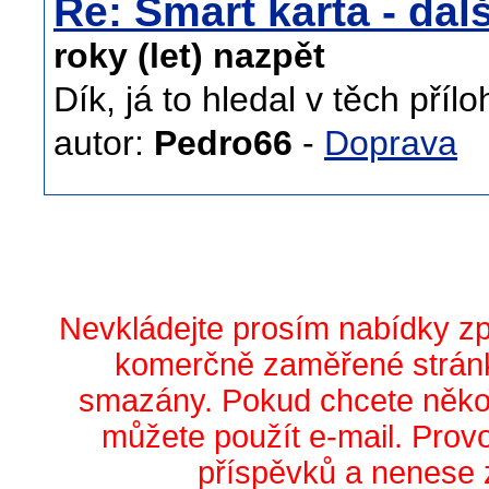
Re: Smart karta - dal
roky (let) nazpět
Dík, já to hledal v těch přílo
autor:
Pedro66
-
Doprava
Nevkládejte prosím nabídky z
komerčně zaměřené stránk
smazány. Pokud chcete něko
můžete použít e-mail. Prov
příspěvků a nenese 