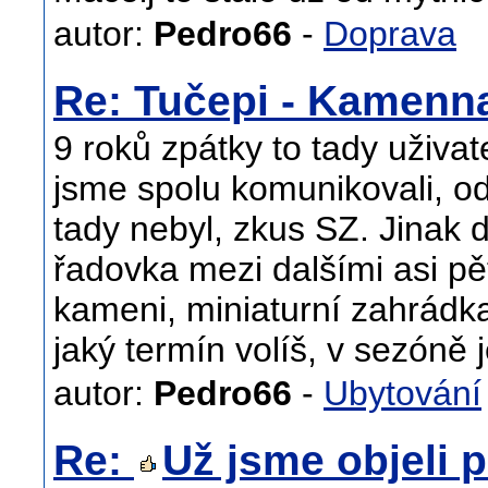
autor:
Pedro66
-
Doprava
Re: Tučepi - Kamenn
9 roků zpátky to tady uživat
jsme spolu komunikovali, o
tady nebyl, zkus SZ. Jinak 
řadovka mezi dalšími asi pě
kameni, miniaturní zahrádk
jaký termín volíš, v sezóně 
autor:
Pedro66
-
Ubytování
Re:
Už jsme objeli p