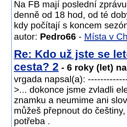
Na FB mají poslední zprávu 
denně od 18 hod, od té dob
kdy počítají s koncem sezón
autor:
Pedro66
-
Místa v C
Re: Kdo už jste se let
cesta? 2
- 6 roky (let) n
vrgada napsal(a): ---------------
>... dokonce jsme zvladli el
znamku a neumime ani slovo
můžeš přepnout do češtiny
potřeba .