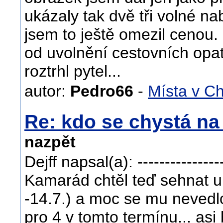
ukázaly tak dvě tři volné nab
jsem to ještě omezil cenou.
od uvolnění cestovních opa
roztrhl pytel...
autor:
Pedro66
-
Místa v C
Re: kdo se chystá n
nazpět
Dejff napsal(a): -----------------
Kamarád chtěl teď sehnat u
-14.7.) a moc se mu nevedlo
pro 4 v tomto termínu... asi