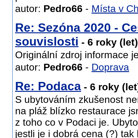
autor:
Pedro66
-
Místa v C
Re: Sezóna 2020 - Ce
souvislosti
- 6 roky (let
Originální zdroj informace j
autor:
Pedro66
-
Doprava
Re: Podaca
- 6 roky (le
S ubytováním zkušenost nemá
na pláž blízko restaurace js
z toho co v Podaci je. Ubyt
jestli je i dobrá cena (?) ta