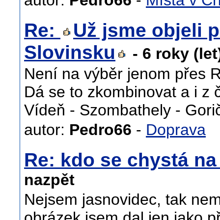
autor:
Pedro66
-
Místa v C
Re:
Už jsme objeli p
Slovinsku
- 6 roky (le
Není na výběr jenom přes 
Dá se to zkombinovat a i z 
Vídeň - Szombathely - Gori
autor:
Pedro66
-
Doprava
Re: kdo se chystá n
nazpět
Nejsem jasnovidec, tak nem
obrázek jsem dal jen jako př