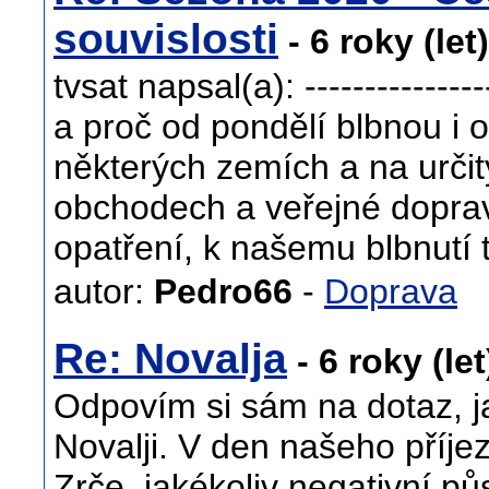
souvislosti
- 6 roky (let
tvsat napsal(a): -----------------
a proč od pondělí blbnou i o
některých zemích a na určit
obchodech a veřejné doprav
opatření, k našemu blbnutí 
autor:
Pedro66
-
Doprava
Re: Novalja
- 6 roky (le
Odpovím si sám na dotaz, j
Novalji. V den našeho příje
Zrče, jakékoliv negativní pů