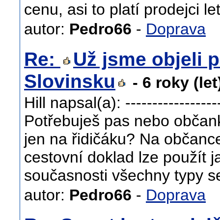
cenu, asi to platí prodejci l
autor:
Pedro66
-
Doprava
Re:
Už jsme objeli p
Slovinsku
- 6 roky (le
Hill napsal(a): ------------------
Potřebuješ pas nebo občan
jen na řidičáku? Na občance
cestovní doklad lze použít j
současnosti všechny typy se 
autor:
Pedro66
-
Doprava