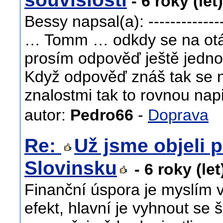
- 6 roky (let
Bessy napsal(a): ----------------
… Tomm … odkdy se na otá
prosím odpověď ještě jedno
Když odpověď znáš tak se n
znalostmi tak to rovnou napi
autor:
Pedro66
-
Doprava
Re:
Už jsme objeli p
Slovinsku
- 6 roky (le
Finanční úspora je myslím 
efekt, hlavní je vyhnout se 