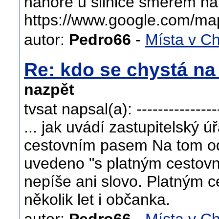
nahoře u silnice směrem na
https://www.google.com/ma
autor:
Pedro66
-
Místa v C
Re: kdo se chystá 
nazpět
tvsat napsal(a): -----------------
... jak uvádí zastupitelský ú
cestovním pasem Na tom odk
uvedeno "s platným cestov
nepíše ani slovo. Platným 
několik let i občanka.