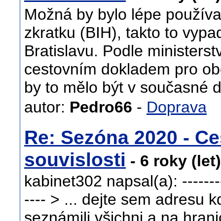
Možná by bylo lépe použív
zkratku (BIH), takto to vypa
Bratislavu. Podle ministerst
cestovním dokladem pro obč
by to mělo být v současné 
autor:
Pedro66
-
Doprava
Re: Sezóna 2020 - Ce
souvislosti
- 6 roky (let
kabinet302 napsal(a): -----------
---- > ... dejte sem adresu k
seznámili všichni a na hranic