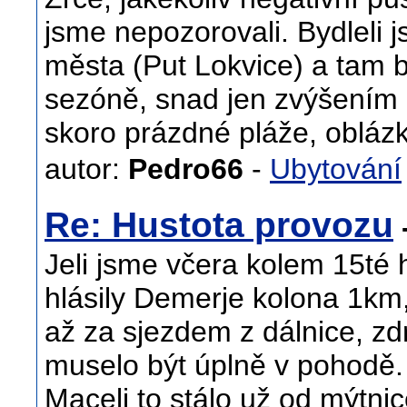
jsme nepozorovali. Bydleli
města (Put Lokvice) a tam by
sezóně, snad jen zvýšením 
skoro prázdné pláže, oblázk
autor:
Pedro66
-
Ubytování
Re: Hustota provozu
-
Jeli jsme včera kolem 15té h
hlásily Demerje kolona 1km,
až za sjezdem z dálnice, zd
muselo být úplně v pohodě.
Macelj to stálo už od mýtnic