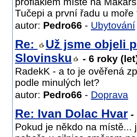
profláklém místě na Makarsk
Tučepi a první řadu u moře 
autor:
Pedro66
-
Ubytování
Re:
Už jsme objeli p
Slovinsku
- 6 roky (le
RadekK - a to je ověřená zp
podle minulých let?
autor:
Pedro66
-
Doprava
Re: Ivan Dolac Hvar
- 
Pokud je někdo na místě... 