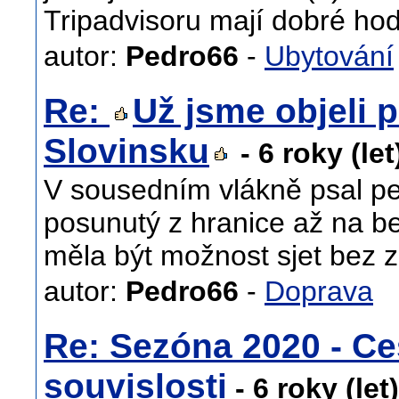
Tripadvisoru mají dobré ho
autor:
Pedro66
-
Ubytování
Re:
Už jsme objeli p
Slovinsku
- 6 roky (le
V sousedním vlákně psal pe
posunutý z hranice až na b
měla být možnost sjet bez z
autor:
Pedro66
-
Doprava
Re: Sezóna 2020 - Ce
souvislosti
- 6 roky (let