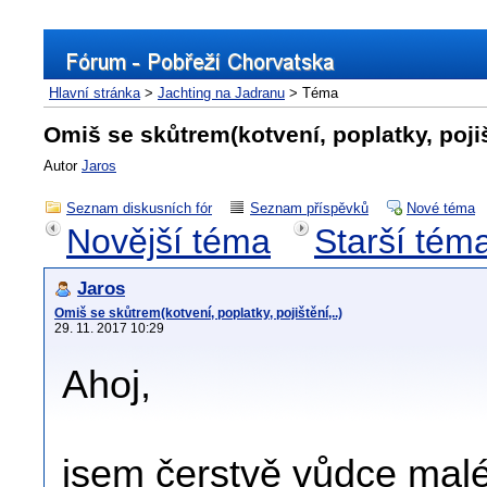
Hlavní stránka
>
Jachting na Jadranu
> Téma
Omiš se skůtrem(kotvení, poplatky, pojišt
Autor
Jaros
Seznam diskusních fór
Seznam příspěvků
Nové téma
Novější téma
Starší tém
Jaros
Omiš se skůtrem(kotvení, poplatky, pojištění,..)
29. 11. 2017 10:29
Ahoj,
jsem čerstvě vůdce maléh