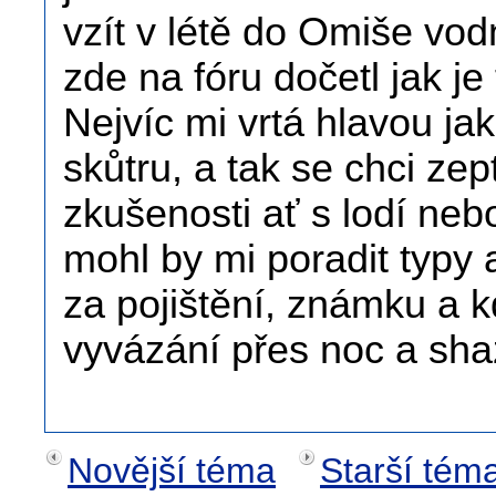
vzít v létě do Omiše vo
zde na fóru dočetl jak je
Nejvíc mi vrtá hlavou ja
skůtru, a tak se chci zep
zkušenosti ať s lodí neb
mohl by mi poradit typy a
za pojištění, známku a 
vyvázání přes noc a sha
Novější téma
Starší tém