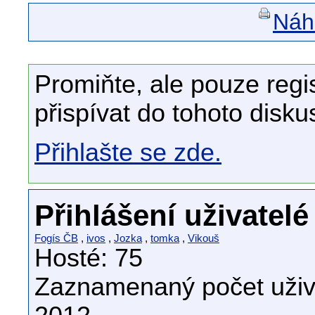
Náhl
Promiňte, ale pouze regi
přispívat do tohoto disku
Přihlašte se zde.
Přihlášení uživatelé
Fogís ČB
,
ivos
,
Jozka
,
tomka
,
Vikouš
Hosté: 75
Zaznamenaný počet uživa