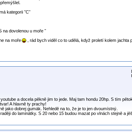
epřemýšlel.
 má kategorii "C"
 na dovolenou u moře "
 ne na moře
, rád bych viděl co to udělá, když proletí kolem jachta
 youtube a docela pěkně jim to jede. Maj tam hondu 20hp. S tím pěto
tvar! A hlavně ty prachy!
jně jako dobrej gumák. Nehledě na to, že je to jen dvoumístný.
raději do laminátky. S 20 nebo 15 budou mazat po vlnách stejně a jěště