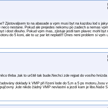
o ne? Zjistovaljsem to na abasade a vpm musi byt na kazdou lod s ja
e neco nestane. Pokud ale prejedes nekomu po zadech a nemas vpm, p
t i dost dlouho. Pokud vpm mas, zjistuje jestli tam plavec mohl byt n
oru do 5 koni, ale to uz par let neplati!!! Dnes neni problem si vpm ud
 něco třeba ,tak to určitě tak bude.Nechci zde rejpat do vosího hnízda
dovány doklady k VMP při řízení lode do 5,m a 5 ps motoru.Jsou v
z pujčovny ,kde nikdo žádný VMP nevlastní a jezdí kam je libo.Naše