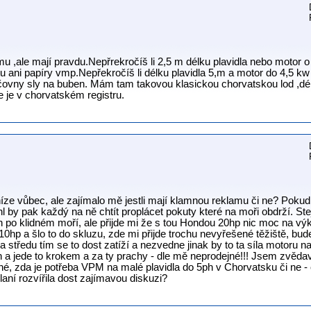
 ,ale mají pravdu.Nepřrekročíš li 2,5 m délku plavidla nebo motor o 
u ani papíry vmp.Nepřekročíš li délku plavidla 5,m a motor do 4,5 kw 
ojčovny sly na buben. Mám tam takovou klasickou chorvatskou lod ,dé
 je v chorvatském registru.
eníze vůbec, ale zajímalo mě jestli mají klamnou reklamu či ne? Pokud
 by pak každý na ně chtít proplácet pokuty které na moři obdrží. Ste
jen po klidném moří, ale přijde mi že s tou Hondou 20hp nic moc na vý
hp a šlo to do skluzu, zde mi přijde trochu nevyřešené těžiště, bude 
a středu tím se to dost zatíží a nezvedne jinak by to ta síla motoru n
5ph a jede to krokem a za ty prachy - dle mě neprodejné!!! Jsem zvěd
né, zda je potřeba VPM na malé plavidla do 5ph v Chorvatsku či ne -
aní rozvířila dost zajímavou diskuzi?