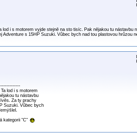
 lod i s motorem vyjde stejně na sto tisíc. Pak nějakou tu nástavbu 
ej Adventure s 15HP Suzuki. Vůbec bych nad tou plastovou hrůzou n
--------------
 Ta lod i s motorem
 nějakou tu nástavbu
řívěs. Za ty prachy
P Suzuki. Vůbec bych
řemýšlel.
á kategorii "C"