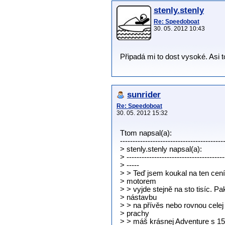
stenly.stenly
Re: Speedoboat
30. 05. 2012 10:43
Připadá mi to dost vysoké. Asi 
sunrider
Re: Speedoboat
30. 05. 2012 15:32
Ttom napsal(a):
-----------------------------------------
> stenly.stenly napsal(a):
> ---------------------------------------
> -----
> > Teď jsem koukal na ten ceník
> motorem
> > vyjde stejně na sto tisíc. Pa
> nástavbu
> > na přívěs nebo rovnou celej 
> prachy
> > máš krásnej Adventure s 1