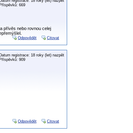
Datum registrace: 18 roky (let) nazpět
Příspěvků: 669
na přívěs nebo rovnou celej
epřemýšlel.
Odpovědět
Citovat
Datum registrace: 18 roky (let) nazpět
Příspěvků: 909
Odpovědět
Citovat