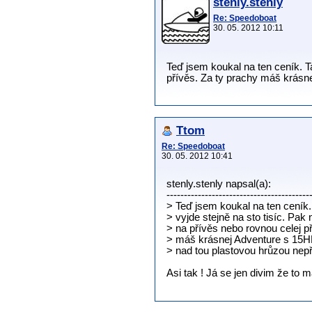
stenly.stenly
Re: Speedoboat
30. 05. 2012 10:11
Teď jsem koukal na ten ceník. Ta
přívěs. Za ty prachy máš krásn
Ttom
Re: Speedoboat
30. 05. 2012 10:41
stenly.stenly napsal(a):
-----------------------------------------
> Teď jsem koukal na ten ceník.
> vyjde stejně na sto tisíc. Pak
> na přívěs nebo rovnou celej p
> máš krásnej Adventure s 15H
> nad tou plastovou hrůzou nep
Asi tak ! Já se jen divim že to m