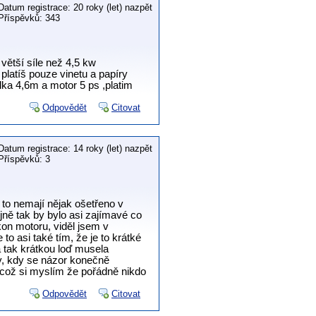
Datum registrace: 20 roky (let) nazpět
Příspěvků: 343
větší síle než 4,5 kw
platíš pouze vinetu a papíry
lka 4,6m a motor 5 ps ,platim
Odpovědět
Citovat
Datum registrace: 14 roky (let) nazpět
Příspěvků: 3
 to nemají nějak ošetřeno v
jně tak by bylo asi zajímavé co
kon motoru, viděl jsem v
to asi také tím, že je to krátké
a tak krátkou loď musela
av, kdy se názor konečně
 což si myslím že pořádně nikdo
Odpovědět
Citovat