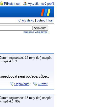
Přihlásit se
Vytvořit nový profil
Chorvatsko
|
ostrov Hvar
Rozšířené vyhledávání
Datum registrace: 14 roky (let) nazpět
Příspěvků: 3
 speedoboat není potřeba vůbec,
Odpovědět
Citovat
Datum registrace: 18 roky (let) nazpět
Příspěvků: 909