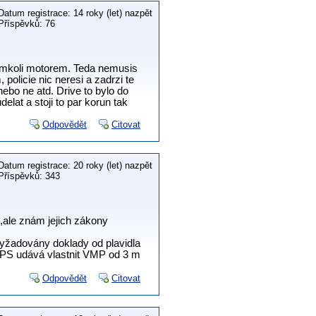
Datum registrace: 14 roky (let) nazpět
Příspěvků: 76
kymkoli motorem. Teda nemusis
olicie nic neresi a zadrzi te
ebo ne atd. Drive to bylo do
elat a stoji to par korun tak
Odpovědět
Citovat
Datum registrace: 20 roky (let) nazpět
Příspěvků: 343
 ,ale znám jejich zákony
yžadovány doklady od plavidla
 SPS udává vlastnit VMP od 3 m
Odpovědět
Citovat