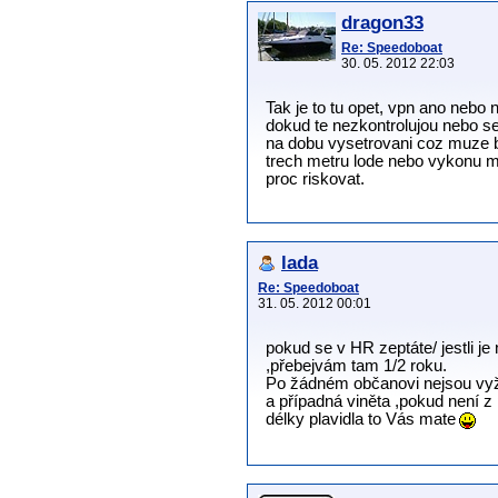
dragon33
Re: Speedoboat
30. 05. 2012 22:03
Tak je to tu opet, vpn ano neb
dokud te nezkontrolujou nebo s
na dobu vysetrovani coz muze by
trech metru lode nebo vykonu mot
proc riskovat.
lada
Re: Speedoboat
31. 05. 2012 00:01
pokud se v HR zeptáte/ jestli je
,přebejvám tam 1/2 roku.
Po žádném občanovi nejsou vyža
a případná viněta ,pokud není 
délky plavidla to Vás mate