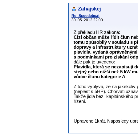
Zahajskej
Re: Speedoboat
30. 05. 2012 22:00
Z překladu HR zákona:
Cizí občan může řídit člun neb
tomu způsobilý v souladu s p
dopravy a infrastruktury uznáv
plavidla, vydaná oprávněnými 
s podmínkami pro získání odp
dále pak je uvedeno:
Plavidla, která se nezapisují 
stejný nebo nižší než 5 kW mu
vůdce člunu kategorie A.
Z toho vyplývá, že na jakékoliv
(neplést s 5HP). Chorvati uzná
Takže jídla bez "kapitánského 
řízení.
Upraveno 1krát. Naposledy uprav