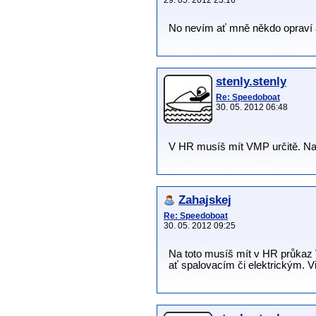
29. 05. 2012 23:16
No nevím ať mně někdo opraví a
stenly.stenly
Re: Speedoboat
30. 05. 2012 06:48
V HR musíš mít VMP určitě. Na
Zahajskej
Re: Speedoboat
30. 05. 2012 09:25
Na toto musíš mít v HR průkaz 
ať spalovacím či elektrickým. Vi