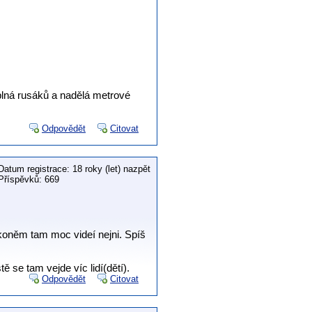
 plná rusáků a nadělá metrové
Odpovědět
Citovat
Datum registrace: 18 roky (let) nazpět
Příspěvků: 669
koněm tam moc videí nejni. Spíš
 se tam vejde víc lidí(dětí).
Odpovědět
Citovat