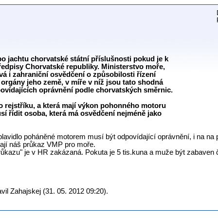
o jachtu chorvatské státní příslušnosti pokud je k
ředpisy Chorvatské republiky. Ministerstvo moře,
á i zahraniční osvědčení o způsobilosti řízení
orgány jeho země, v míře v níž jsou tato shodná
ovídajících oprávnění podle chorvatských směrnic.
do rejstříku, a která mají výkon pohonného motoru
sí řídit osoba, která má osvědčení nejméně jako
 plavidlo poháněné motorem musí být odpovídající oprávnění, i na na
vají náš průkaz VMP pro moře.
průkazu" je v HR zakázaná. Pokuta je 5 tis.kuna a muže být zabaven
il Zahajskej (31. 05. 2012 09:20).