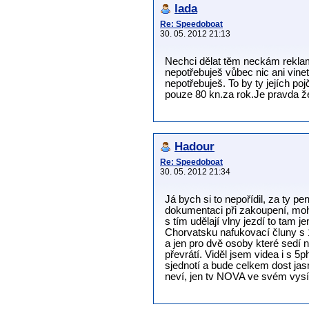
lada
Re: Speedoboat
30. 05. 2012 21:13
Nechci dělat těm neckám reklamu
nepotřebuješ vůbec nic ani vinet
nepotřebuješ. To by ty jejích p
pouze 80 kn.za rok.Je pravda že
Hadour
Re: Speedoboat
30. 05. 2012 21:34
Já bych si to nepořídil, za ty p
dokumentaci při zakoupení, mohl
s tím udělají vlny jezdí to tam 
Chorvatsku nafukovací čluny s 10
a jen pro dvě osoby které sedí n
převrátí. Viděl jsem videa i s 
sjednotí a bude celkem dost jas
neví, jen tv NOVA ve svém vysíl