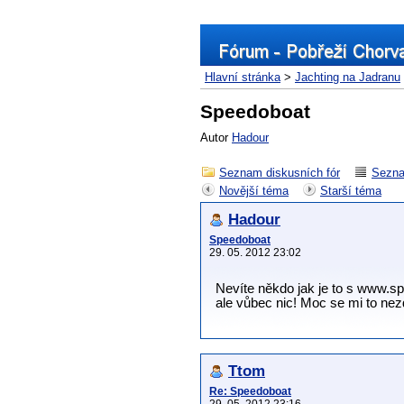
Hlavní stránka
>
Jachting na Jadranu
Speedoboat
Autor
Hadour
Seznam diskusních fór
Sezna
Novější téma
Starší téma
Hadour
Speedoboat
29. 05. 2012 23:02
Nevíte někdo jak je to s www.s
ale vůbec nic! Moc se mi to nez
Ttom
Re: Speedoboat