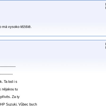
to má vysoko těžiště.
--------------
-----------
. Ta lod i s
k nějakou tu
přívěs. Za ty
5HP Suzuki. Vůbec bych