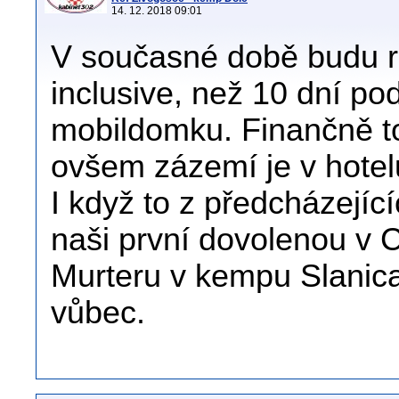
14. 12. 2018 09:01
V současné době budu rad
inclusive, než 10 dní po
mobildomku. Finančně to
ovšem zázemí je v hote
I když to z předcházejíc
naši první dovolenou v
Murteru v kempu Slanica
vůbec.