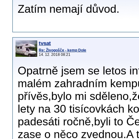
Zatím nemají důvod.
tvsat
Re: Živogošče - kemp Dole
14. 12. 2018 08:21
Opatrně jsem se letos in
malém zahradním kempu
přívěs,bylo mi sděleno,ž
lety na 30 tisícovkách kor
padesáti ročně,byli to Češ
zase o něco zvednou.A t