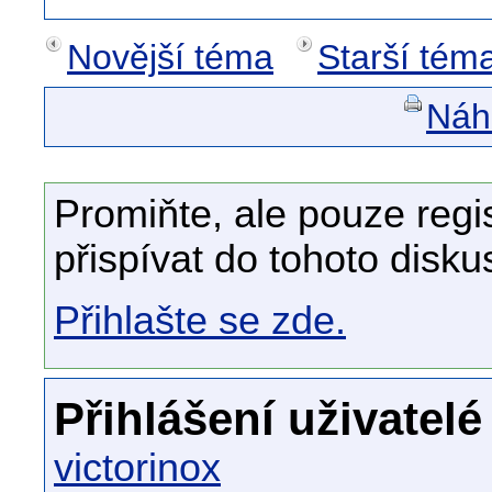
Novější téma
Starší tém
Náhl
Promiňte, ale pouze regi
přispívat do tohoto disku
Přihlašte se zde.
Přihlášení uživatelé
victorinox