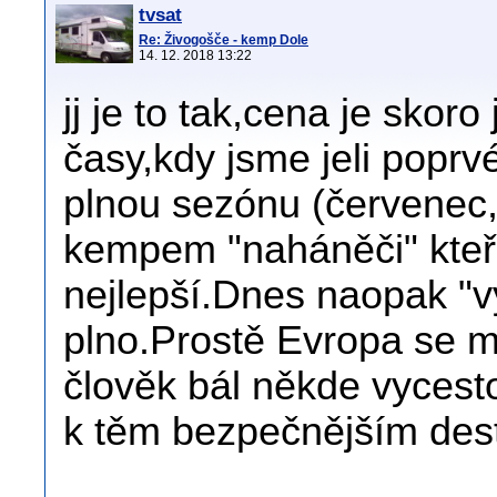
tvsat
Re: Živogošče - kemp Dole
14. 12. 2018 13:22
jj je to tak,cena je skoro
časy,kdy jsme jeli popr
plnou sezónu (červenec
kempem "naháněči" kteří 
nejlepší.Dnes naopak "vy
plno.Prostě Evropa se m
člověk bál někde vycesto
k těm bezpečnějším des