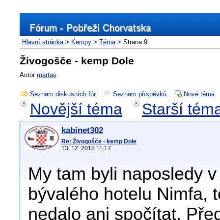
Hlavní stránka
>
Kempy
>
Téma
> Strana 9
Živogošče - kemp Dole
Autor
martas
Seznam diskusních fór
Seznam příspěvků
Nové téma
Novější téma
Starší tém
kabinet302
Re: Živogošče - kemp Dole
13. 12. 2018 11:17
My tam byli naposledy v
bývalého hotelu Nimfa, to
nedalo ani spočítat. Pře