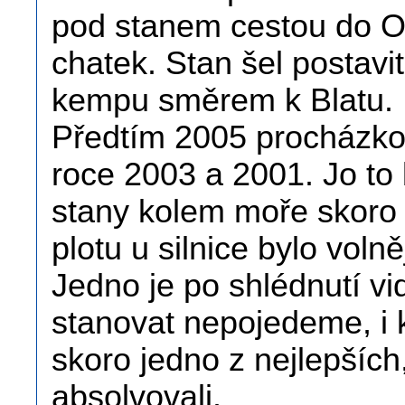
pod stanem cestou do O
chatek. Stan šel postavi
kempu směrem k Blatu.
Předtím 2005 procházkou
roce 2003 a 2001. Jo to b
stany kolem moře skoro
plotu u silnice bylo volněj
Jedno je po shlédnutí vi
stanovat nepojedeme, i 
skoro jedno z nejlepších
absolvovali.