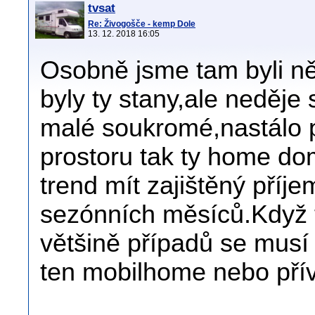
tvsat
Re: Živogošče - kemp Dole
13. 12. 2018 16:05
Osobně jsme tam byli něk
byly ty stany,ale neděje 
malé soukromé,nastálo p
prostoru tak ty home dom
trend mít zajištěný příje
sezónních měsíců.Když t
většině případů se musí 
ten mobilhome nebo přívě