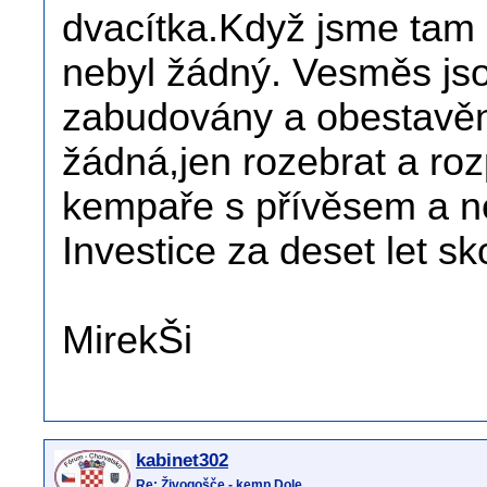
dvacítka.Když jsme tam b
nebyl žádný. Vesměs jso
zabudovány a obestavěn
žádná,jen rozebrat a roz
kempaře s přívěsem a ne
Investice za deset let sk
MirekŠi
kabinet302
Re: Živogošče - kemp Dole