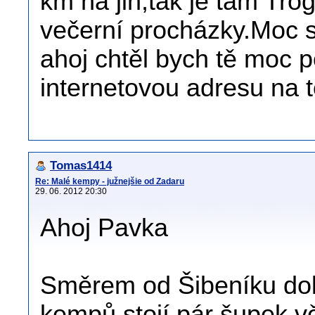
km na jih,tak je tam Tro
večerní procházky.Moc s
ahoj chtěl bych tě moc p
internetovou adresu na 
Tomas1414
Re: Malé kempy - južnejšie od Zadaru
29. 06. 2012 20:30
Ahoj Pavka
Směrem od Šibeníku dolů
kempů,stojí pár šupek,v