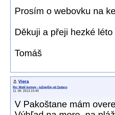
Prosím o webovku na ke
Děkuji a přeji hezké léto
Tomáš
Viera
Re: Malé kempy - južnejšie od Zadaru
11. 06. 2013 23:40
V Pakoštane mám overe
Výhľad na more ,na plá