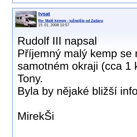
tvsat
Re: Malé kempy - južnejšie od Zadaru
15. 01. 2008 10:57
Rudolf III napsal
Příjemný malý kemp se n
samotném okraji (cca 1 
Tony.
Byla by nějaké bližší in
MirekŠi