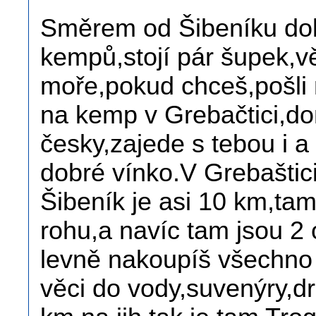
Směrem od Šibeníku dolů
kempů,stojí pár šupek,v
moře,pokud chceš,pošli 
na kemp v Grebačtici,do
česky,zajede s tebou i 
dobré vínko.V Grebaštici
Šibeník je asi 10 km,ta
rohu,a navíc tam jsou 2
levně nakoupíš všechno c
věci do vody,suvenýry,d