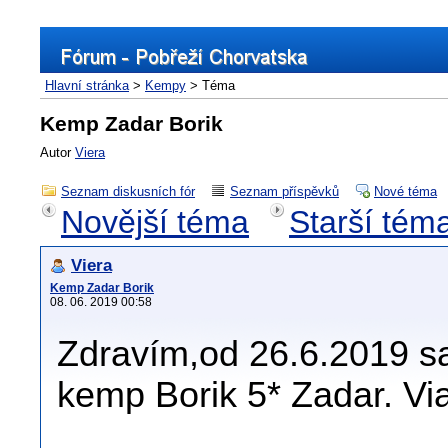
Hlavní stránka
>
Kempy
> Téma
Kemp Zadar Borik
Autor
Viera
Seznam diskusních fór
Seznam příspěvků
Nové téma
Novější téma
Starší tém
Viera
Kemp Zadar Borik
08. 06. 2019 00:58
Zdravím,od 26.6.2019 sa
kemp Borik 5* Zadar. Vi