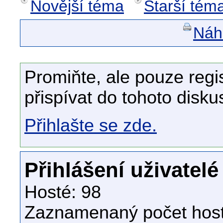
Novější téma
Starší tém
Náhl
Promiňte, ale pouze regi
přispívat do tohoto disku
Přihlašte se zde.
Přihlášení uživatelé
Hosté: 98
Zaznamenaný počet host