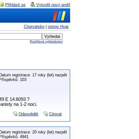
Přihlásit se
Vytvořit nový profil
Chorvatsko
|
ostrov Hvar
Rozšířené vyhledávání
Datum registrace: 17 roky (let) nazpět
Příspěvků: 103
49 E 14.6093 ?
anisty na 1-2 noci.
Odpovědět
Citovat
Datum registrace: 20 roky (let) nazpět
Příspěvků: 4941