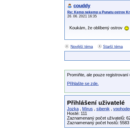
couddy
Re: Kemp nekemp u Punatu ostrov K
26. 06. 2021 16:35
Koukám, že oblíbený ostrov
Novější téma
Starší téma
Promiňte, ale pouze registrovaní 
Přihlašte se zde.
Přihlášení uživatelé
Jozka
,
Mirus
,
sibenik
,
vpohode
Hosté: 111
Zaznamenaný počet uživatelů: 6
Zaznamenaný počet hostů: 5583 