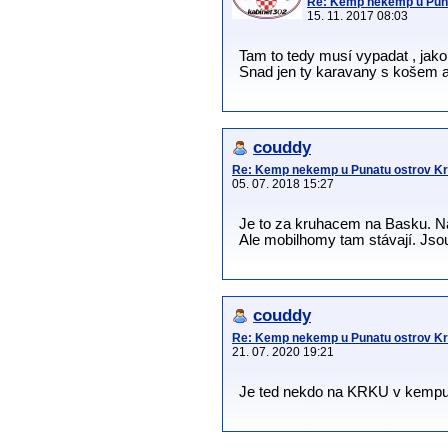
Re: Kemp nekemp u Puna
15. 11. 2017 08:03
Tam to tedy musí vypadat , jako 
Snad jen ty karavany s košem 
couddy
Re: Kemp nekemp u Punatu ostrov K
05. 07. 2018 15:27
Je to za kruhacem na Basku. Na
Ale mobilhomy tam stávají. Jsou 
couddy
Re: Kemp nekemp u Punatu ostrov K
21. 07. 2020 19:21
Je ted nekdo na KRKU v kemp