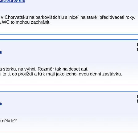
tu ostrov Krk
v Chorvatsku na parkovištích u silnice" na staré" před dvaceti roky.
a WC to mohou zachránit.
rk
 sterku, na vyhni. Rozměr tak na deset aut.
to ti, co projíždí a Krk mají jako jedno, dvou denní zastávku.
rk
u někde?