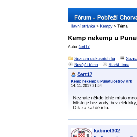
Hlavní stránka
>
Kempy
> Téma
Kemp nekemp u Punat
Autor
čert17
Seznam diskusních fór
Sezna
Novější téma
Starší téma
čert17
Kemp nekemp u Punatu ostrov Krk
14. 11. 2017 21:54
Neznáte někdo tohle místo mno
Místo je bez vody, bez elektrik
Dík za každé info.
kabinet302