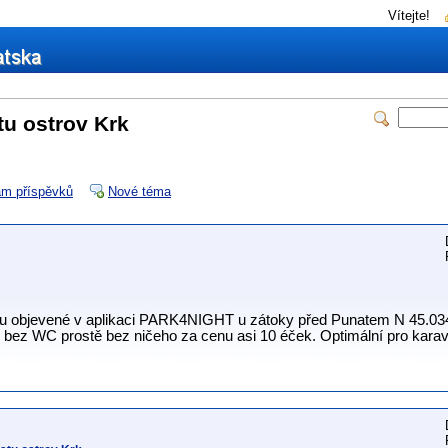
Vítejte!
u ostrov Krk
m příspěvků
Nové téma
u objevené v aplikaci PARK4NIGHT u zátoky před Punatem N 45.03
y, bez WC prostě bez ničeho za cenu asi 10 éček. Optimální pro karav