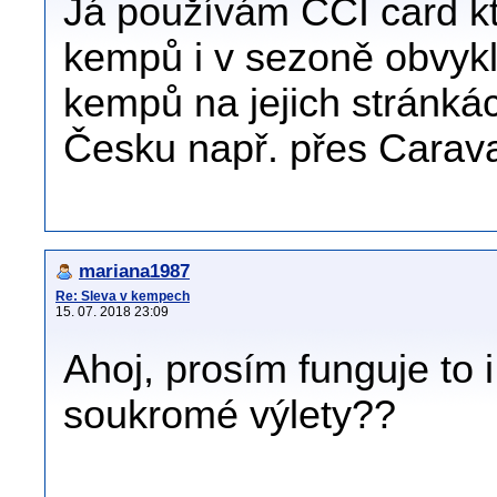
Já používám CCI card kt
kempů i v sezoně obvykl
kempů na jejich stránkác
Česku např. přes Cara
mariana1987
Re: Sleva v kempech
15. 07. 2018 23:09
Ahoj, prosím funguje to i 
soukromé výlety??