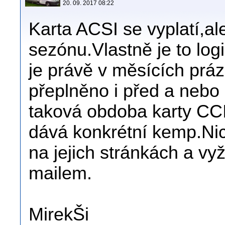
20. 09. 2017 08:22
Karta ACSI se vyplatí,al
sezónu.Vlastně je to lo
je právě v měsících práz
přeplněno i před a nebo 
taková obdoba karty CCI,
dává konkrétní kemp.Nic 
na jejich stránkách a vyž
mailem.
MirekŠi