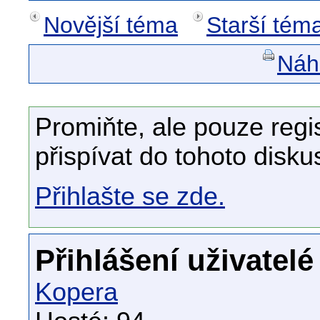
Novější téma
Starší tém
Náhl
Promiňte, ale pouze regi
přispívat do tohoto disku
Přihlašte se zde.
Přihlášení uživatelé
Kopera