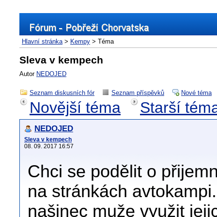
Hlavní stránka
>
Kempy
> Téma
Sleva v kempech
Autor
NEDOJED
Seznam diskusních fór
Seznam příspěvků
Nové téma
Novější téma
Starší tém
NEDOJED
Sleva v kempech
08. 09. 2017 16:57
Chci se podělit o přijem
na stránkách avtokampi.s
našinec muže využit jej