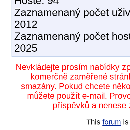
Hosté: 94
Zaznamenaný počet uživa
2012
Zaznamenaný počet host
2025
Nevkládejte prosím nabídky z
komerčně zaměřené stránk
smazány. Pokud chcete něko
můžete použít e-mail. Prov
příspěvků a nenese 
This
forum
is