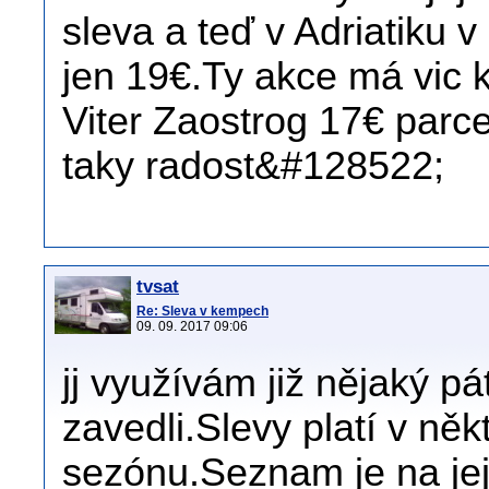
sleva a teď v Adriatiku 
jen 19€.Ty akce má vic
Viter Zaostrog 17€ parc
taky radost&#128522;
tvsat
Re: Sleva v kempech
09. 09. 2017 09:06
jj využívám již nějaký pá
zavedli.Slevy platí v ně
sezónu.Seznam je na jeji