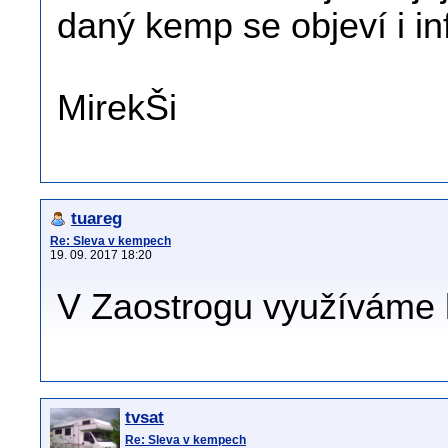
daný kemp se objeví i i
MirekŠi
tuareg
Re: Sleva v kempech
19. 09. 2017 18:20
V Zaostrogu využíváme 
tvsat
Re: Sleva v kempech