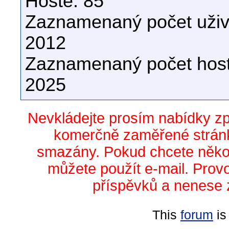
Hosté: 85
Zaznamenaný počet uživa
2012
Zaznamenaný počet host
2025
Nevkládejte prosím nabídky z
komerčně zaměřené stránk
smazány. Pokud chcete něko
můžete použít e-mail. Prov
příspěvků a nenese 
This
forum
is