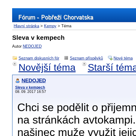
Hlavní stránka
>
Kempy
> Téma
Sleva v kempech
Autor
NEDOJED
Seznam diskusních fór
Seznam příspěvků
Nové téma
Novější téma
Starší tém
NEDOJED
Sleva v kempech
08. 09. 2017 16:57
Chci se podělit o přijem
na stránkách avtokampi.s
našinec muže využit jej