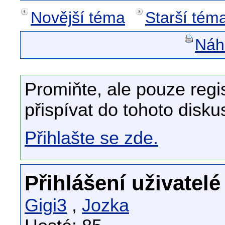
Novější téma
Starší tém
Náhl
Promiňte, ale pouze regi
přispívat do tohoto disku
Přihlašte se zde.
Přihlášení uživatelé
Gigi3
,
Jozka