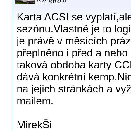
20. 09. 2017 08:22
Karta ACSI se vyplatí,al
sezónu.Vlastně je to lo
je právě v měsících práz
přeplněno i před a nebo 
taková obdoba karty CCI,
dává konkrétní kemp.Nic 
na jejich stránkách a vyž
mailem.
MirekŠi