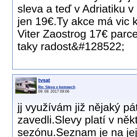
sleva a teď v Adriatiku 
jen 19€.Ty akce má vic
Viter Zaostrog 17€ parc
taky radost&#128522;
tvsat
Re: Sleva v kempech
09. 09. 2017 09:06
jj využívám již nějaký pá
zavedli.Slevy platí v ně
sezónu.Seznam je na jeji