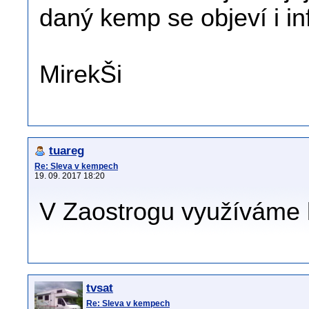
daný kemp se objeví i i
MirekŠi
tuareg
Re: Sleva v kempech
19. 09. 2017 18:20
V Zaostrogu využíváme 
tvsat
Re: Sleva v kempech