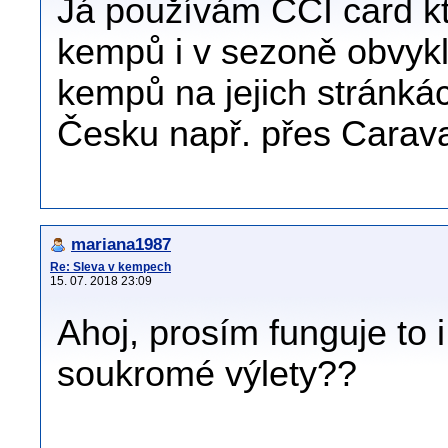
Já používám CCI card kt
kempů i v sezoně obvykl
kempů na jejich stránkác
Česku např. přes Cara
mariana1987
Re: Sleva v kempech
15. 07. 2018 23:09
Ahoj, prosím funguje to i 
soukromé výlety??