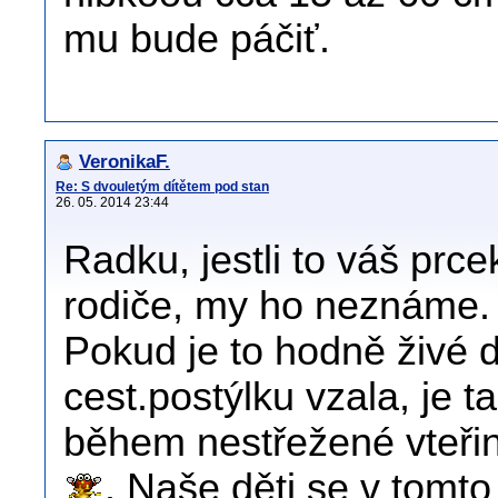
mu bude páčiť.
VeronikaF.
Re: S dvouletým dítětem pod stan
26. 05. 2014 23:44
Radku, jestli to váš prc
rodiče, my ho neznáme.
Pokud je to hodně živé d
cest.postýlku vzala, je 
během nestřežené vteřiny
. Naše děti se v tomto