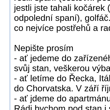
jestli jste tahali kočárek
odpolední spaní), golfáč
co nejvíce postřehů a ra
Nepište prosím
- ať jedeme do zařízené
svůj stan, veškerou vý
- ať letíme do Řecka, It
do Chorvatska. V září říj
- ať jdeme do apartmánu
Rádi bychom pod stan i 