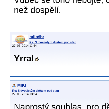
Vůbec se toho nebojte, d
než dospělí.
milošhr
Re: S dvouletým dítětem pod stan
27. 05. 2014 11:44
Yrral
MIKI
Re: S dvouletým dítětem pod stan
27. 05. 2014 13:34
Naprostý souhlas, pro dět