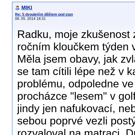
MIKI
Re: S dvouletým dítětem pod stan
06. 05. 2014 18:31
Radku, moje zkušenost z 
ročním kloučkem týden v
Měla jsem obavy, jak zvl
se tam cítili lépe než v
problému, odpoledne ve 
procházce "lesem" v golf
jindy jen nafukovací, ne
sebou poprvé vezli postý
rozvaloval na matraci. D