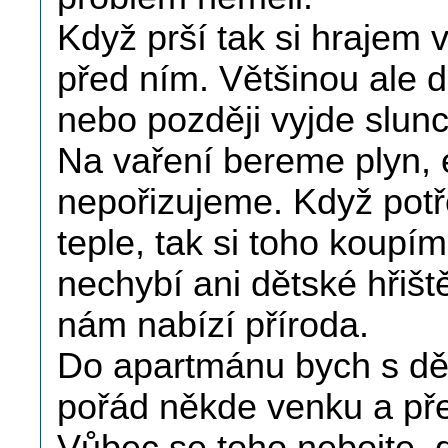
Když prší tak si hrajem 
před ním. Většinou ale dět
nebo později vyjde slun
Na vaření bereme plyn, e
nepořizujeme. Když potř
teple, tak si toho koup
nechybí ani dětské hřišt
nám nabízí příroda.
Do apartmánu bych s dět
pořád někde venku a pře