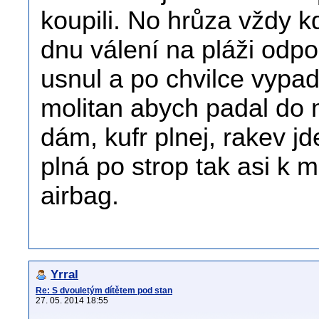
koupili. No hrůza vždy 
dnu válení na pláži odp
usnul a po chvilce vypa
molitan abych padal do
dám, kufr plnej, rakev jd
plná po strop tak asi k 
airbag.
Yrral
Re: S dvouletým dítětem pod stan
27. 05. 2014 18:55