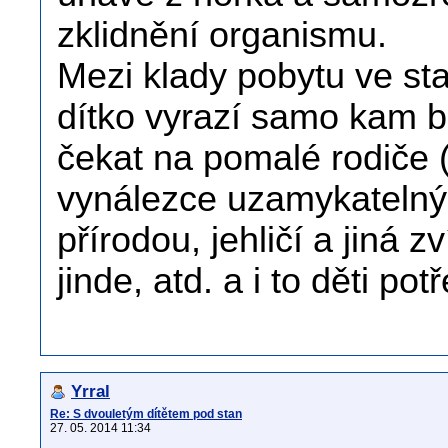
zklidnění organismu.
Mezi klady pobytu ve st
dítko vyrazí samo kam 
čekat na pomalé rodiče 
vynálezce uzamykatelnýc
přírodou, jehličí a jiná 
jinde, atd. a i to děti pot
Yrral
Re: S dvouletým dítětem pod stan
27. 05. 2014 11:34