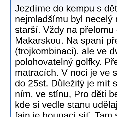
Jezdíme do kempu s dět
nejmladšímu byl necelý r
starší. Vždy na přelomu
Makarskou. Na spaní pře
(trojkombinaci), ale ve d
polohovatelný golfky. Př
matracích. V noci je ve 
do 25st. Důležitý je mít
ním, ve stínu, Pro děti 
kde si vedle stanu uděla
fajn je houpací síť. Ta