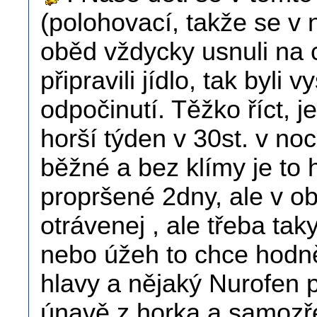
(polohovací, takže se v n
oběd vždycky usnuli na 
připravili jídlo, tak byli
odpočinutí. Těžko říct, je
horší týden v 30st. v noc
běžné a bez klímy je to 
propršené 2dny, ale v o
otrávenej , ale třeba tak
nebo úžeh to chce hodně
hlavy a nějaký Nurofen 
únavě z horka a samozře