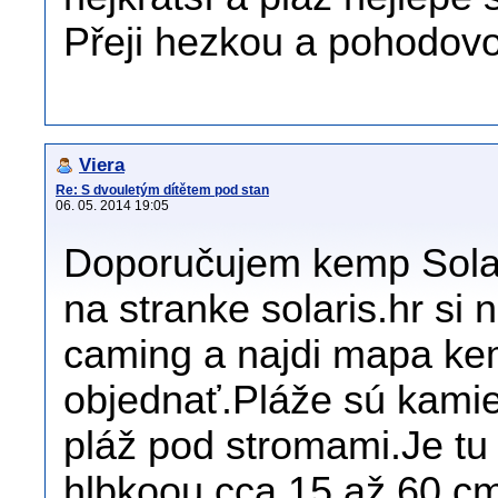
Přeji hezkou a pohodov
Viera
Re: S dvouletým dítětem pod stan
06. 05. 2014 19:05
Doporučujem kemp Solari
na stranke solaris.hr si 
caming a najdi mapa kem
objednať.Pláže sú kami
pláž pod stromami.Je tu
hlbkoou cca 15 až 60 cm 