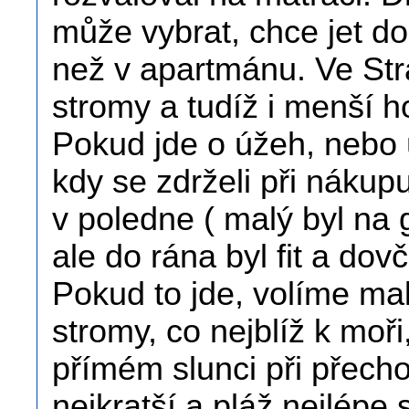
může vybrat, chce jet d
než v apartmánu. Ve Str
stromy a tudíž i menší h
Pokud jde o úžeh, nebo ú
kdy se zdrželi při nákup
v poledne ( malý byl na g
ale do rána byl fit a do
Pokud to jde, volíme ma
stromy, co nejblíž k moř
přímém slunci při přecho
nejkratší a pláž nejlépe 