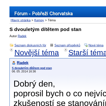
Hlavní stránka
>
Kempy
> Téma
S dvouletým dítětem pod stan
Autor
Radek
Seznam diskusních fór
Seznam příspěvků
Nové téma
Novější téma
Starší tém
Radek
S dvouletým dítětem pod stan
06. 05. 2014 16:36
Dobrý den,
poprosil bych o co nejví
zkušeností se stanování