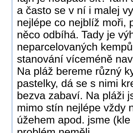
a často se v ní i malej 
nejlépe co nejblíž moři, 
něco odbíhá. Tady je v
neparcelovaných kempů,
stanování víceméně nava
Na pláž bereme různý kyb
pastelky, dá se s nimi kr
bezva zabaví. Na pláži 
mimo stín nejlépe vždy 
úžehem apod. jsme (kle 
problém neměli.