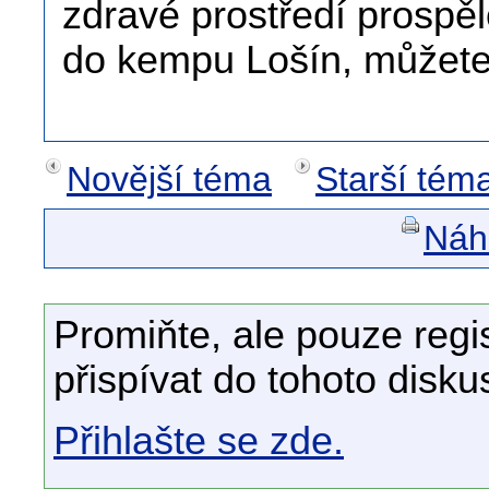
zdravé prostředí prospě
do kempu Lošín, můžete
Novější téma
Starší tém
Náhl
Promiňte, ale pouze regi
přispívat do tohoto disku
Přihlašte se zde.