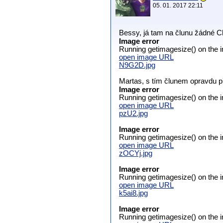
05. 01. 2017 22:11
Bessy, já tam na člunu žádné C
Image error
Running getimagesize() on the i
open image URL
N9G2D.jpg
Martas, s tím člunem opravdu 
Image error
Running getimagesize() on the i
open image URL
pzU2.jpg
Image error
Running getimagesize() on the i
open image URL
zOCYj.jpg
Image error
Running getimagesize() on the i
open image URL
k5ai8.jpg
Image error
Running getimagesize() on the i