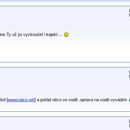
ine Ty už jsi vyzkoušel i trajekt ...
el [
www.rajce.net
] a pořád něco ve vodě ,oprava na vodě vyvádím