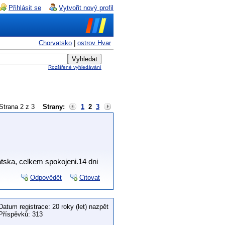
Přihlásit se
Vytvořit nový profil
Chorvatsko
|
ostrov Hvar
Rozšířené vyhledávání
Strana 2 z 3
Strany:
1
2
3
tska, celkem spokojeni.14 dni
Odpovědět
Citovat
Datum registrace: 20 roky (let) nazpět
Příspěvků: 313