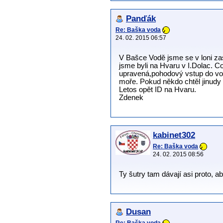
Panďák
Re: Baška voda
24. 02. 2015 06:57
V Bašce Vodě jsme se v loni zas
jsme byli na Hvaru v I.Dolac. C
upravená,pohodový vstup do vod
moře. Pokud někdo chtěl jinudy 
Letos opět ID na Hvaru.
Zdenek
kabinet302
Re: Baška voda
24. 02. 2015 08:56
Ty šutry tam dávají asi proto, 
Dusan