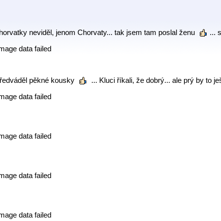
horvatky neviděl, jenom Chorvaty... tak jsem tam poslal ženu
...
mage data failed
předváděl pěkné kousky
... Kluci říkali, že dobrý... ale prý by to
mage data failed
mage data failed
mage data failed
mage data failed