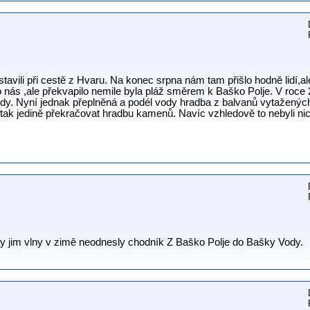
tavili při cestě z Hvaru. Na konec srpna nám tam přišlo hodně lidí,a
o nás ,ale překvapilo nemile byla pláž směrem k Baško Polje. V roce
y. Nyní jednak přeplněná a podél vody hradba z balvanů vytažených
tak jedině překračovat hradbu kamenů. Navíc vzhledově to nebyli ni
aby jim vlny v zimě neodnesly chodník Z Baško Polje do Bašky Vody.