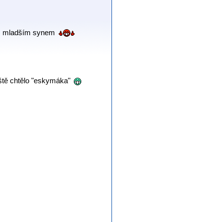
 s mladším synem
 ještě chtělo "eskymáka"