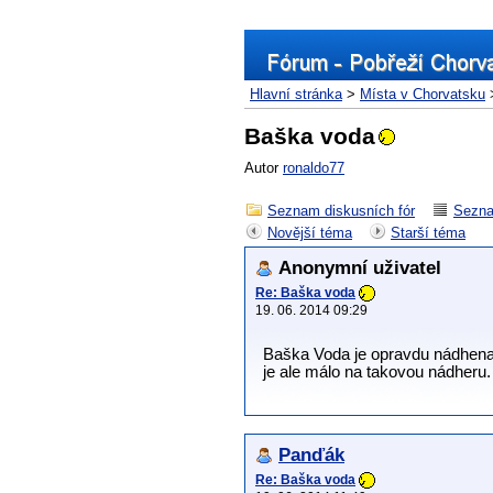
Hlavní stránka
>
Místa v Chorvatsku
Baška voda
Autor
ronaldo77
Seznam diskusních fór
Sezna
Novější téma
Starší téma
Anonymní uživatel
Re: Baška voda
19. 06. 2014 09:29
Baška Voda je opravdu nádhena.
je ale málo na takovou nádheru.
Panďák
Re: Baška voda