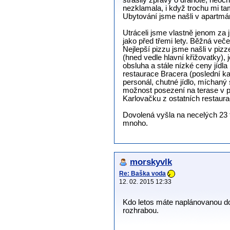
strašily zprávy o drahotě, neo
nezklamala, i když trochu mi ta
Ubytování jsme našli v apartmán
Utráceli jsme vlastně jenom za j
jako před třemi lety. Běžná več
Nejlepší pizzu jsme našli v pizz
(hned vedle hlavní křižovatky), j
obsluha a stále nízké ceny jídla 
restaurace Bracera (poslední k
personál, chutné jídlo, míchaný 
možnost posezení na terase v p
Karlovačku z ostatních restaurac
Dovolená vyšla na necelých 23 t
mnoho.
morskyvlk
Re: Baška voda
12. 02. 2015 12:33
Kdo letos máte naplánovanou dov
rozhrabou.