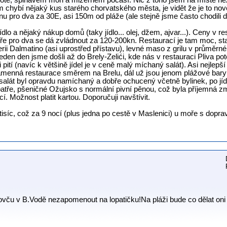
chotě, špinavém moři a mizerném počasí. Nic z toho jsem na místě
m chybí nějaký kus starého chorvatského města, je vidět že je to nov
u pro dva za 30E, asi 150m od pláže (ale stejně jsme často chodili 
ídlo a nějaký nákup domů (taky jídlo... olej, džem, ajvar...). Ceny v 
eře pro dva se dá zvládnout za 120-200kn. Restaurací je tam moc, sta
erii Dalmatino (asi uprostřed přístavu), levné maso z grilu v průměrné 
eden den jsme došli až do Brely-Zelići, kde nás v restauraci Pliva potě
i pití (navíc k většině jídel je v ceně malý míchaný salát). Asi nejlepší
amenná restaurace směrem na Brelu, dál už jsou jenom plážové bary 
salát byl opravdu namíchaný a dobře ochucený včetně bylinek, po jídle
atře, pšeničné Ožujsko s normální pivní pěnou, což byla příjemná z
í. Možnost platit kartou. Doporučuji navštívit.
isíc, což za 9 nocí (plus jedna po cestě v Maslenici) u moře s dopra
ču v B.Vodě nezapomenout na lopatičku!Na pláži bude co dělat oni tot