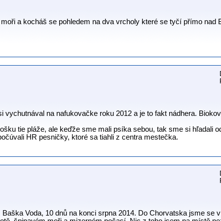
moři a kocháš se pohledem na dva vrcholy které se tyčí přímo nad B
i vychutnával na nafukovačke roku 2012 a je to fakt nádhera. Bioko
ošku tie pláže, ale keďže sme mali psíka sebou, tak sme si hľadali o
čúvali HR pesničky, ktoré sa tiahli z centra mestečka.
. Baška Voda, 10 dnů na konci srpna 2014. Do Chorvatska jsme se vrá