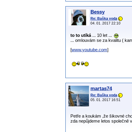
Bessy
Re: Baška voda
04. 01. 2017 22:10
to to utíká
... 10 let ...
... omlouvám se za kvalitu ( kam
[
www.youtube.com
]
martas74
Re: Baška voda
05. 01. 2017 16:51
Petře a koukám ,že šikovné ch
zda nepůjdeme letos společně v 