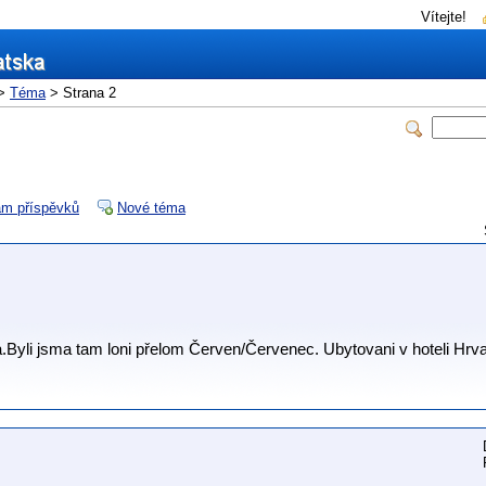
Vítejte!
>
Téma
> Strana 2
m příspěvků
Nové téma
Byli jsma tam loni přelom Červen/Červenec. Ubytovani v hoteli Hrva