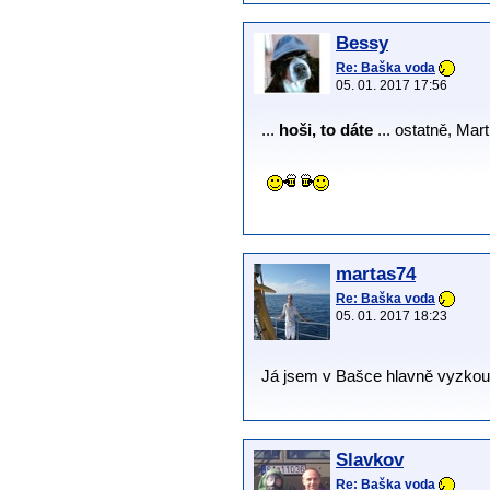
Bessy
Re: Baška voda
05. 01. 2017 17:56
...
hoši, to dáte
... ostatně, Mart
martas74
Re: Baška voda
05. 01. 2017 18:23
Já jsem v Bašce hlavně vyzkouš
Slavkov
Re: Baška voda