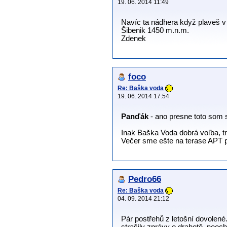
19. 06. 2014 11:49
Navíc ta nádhera když plaveš v 
Šibenik 1450 m.n.m.
Zdenek
foco
Re: Baška voda
19. 06. 2014 17:54
Panďák
- ano presne toto som s
Inak Baška Voda dobrá voľba, tr
Večer sme ešte na terase APT po
Pedro66
Re: Baška voda
04. 09. 2014 21:12
Pár postřehů z letošní dovolené