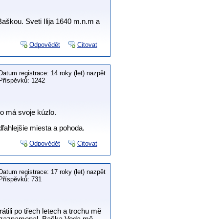
aškou. Sveti Ilija 1640 m.n.m a
Odpovědět
Citovat
Datum registrace: 14 roky (let) nazpět
Příspěvků: 1242
vo má svoje kúzlo.
dľahlejšie miesta a pohoda.
Odpovědět
Citovat
Datum registrace: 17 roky (let) nazpět
Příspěvků: 731
tili po třech letech a trochu mě