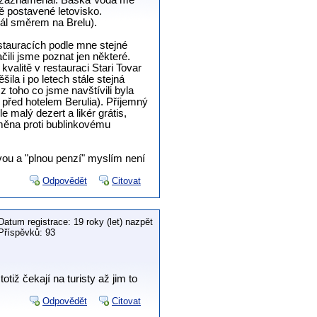
 nezaznamenal. Baška Voda mě
ě postavené letovisko.
dál směrem na Brelu).
restauracích podle mne stejné
čili jsme poznat jen některé.
kvalitě v restauraci Stari Tovar
šila i po letech stále stejná
 z toho co jsme navštívili byla
před hotelem Berulia). Příjemný
 malý dezert a likér grátis,
měna proti bublinkovému
vou a "plnou penzí" myslím není
Odpovědět
Citovat
Datum registrace: 19 roky (let) nazpět
Příspěvků: 93
iž čekají na turisty až jim to
Odpovědět
Citovat