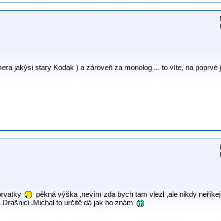
era jakýsi starý Kodak ) a zároveň za monolog ... to víte, na poprvé
orvatky
pěkná výška ,nevím zda bych tam vlezl ,ale nikdy neříkej
Drašnici .Michal to určitě dá jak ho znám