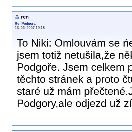
ren
Re: Podgora
13. 06. 2007 19:18
To Niki: Omlouvám se ńe
jsem totiž netušila,že ně
Podgoře. Jsem celkem 
těchto stránek a proto č
staré už mám přečtené.J
Podgory,ale odjezd už 