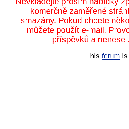
Nevkládejte prosím nabídky z
komerčně zaměřené stránk
smazány. Pokud chcete něko
můžete použít e-mail. Prov
příspěvků a nenese 
This
forum
is