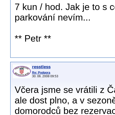
7 kun / hod. Jak je to 
parkování nevím...
** Petr **
resstless
Re: Podgora
30. 06. 2008 09:53
Včera jsme se vrátili z 
ale dost plno, a v sezoně
domorodců bez rezervac