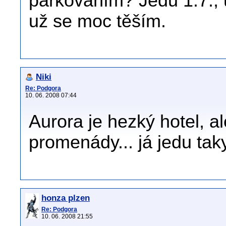
parkováním? Jedu 1.7., 
už se moc těším.
Niki
Re: Podgora
10. 06. 2008 07:44
Aurora je hezký hotel, 
promenády... já jedu taky
honza plzen
Re: Podgora
10. 06. 2008 21:55