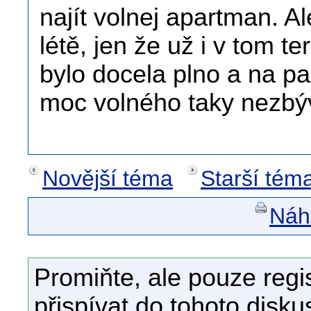
najít volnej apartman. A
létě, jen že už i v tom t
bylo docela plno a na p
moc volného taky nezbý
Novější téma
Starší tém
Náhl
Promiňte, ale pouze regi
přispívat do tohoto disku