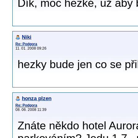
Dík, moc hezké, už aby b
Niki
Re: Podgora
11. 01. 2008 09:26
hezky bude jen co se při
honza plzen
Re: Podgora
08. 06. 2008 11:39
Znáte někdo hotel Auror