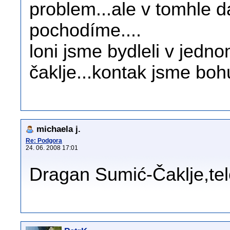
problem...ale v tomhle 
pochodíme....
loni jsme bydleli v jed
čaklje...kontak jsme boh
michaela j.
Re: Podgora
24. 06. 2008 17:01
Dragan Sumić-Čaklje,t