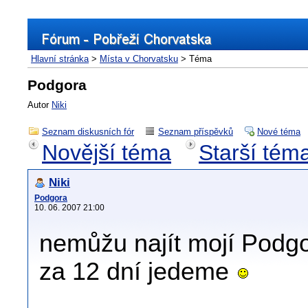
Hlavní stránka
>
Místa v Chorvatsku
> Téma
Podgora
Autor
Niki
Seznam diskusních fór
Seznam příspěvků
Nové téma
Novější téma
Starší tém
Niki
Podgora
10. 06. 2007 21:00
nemůžu najít mojí Podgor
za 12 dní jedeme