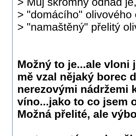
> Můj skromný odhad je
> "domácího" olivového 
> "namaštěný" přelitý ol
Možný to je...ale vloni 
mě vzal nějaký borec 
nerezovými nádržemi kd
víno...jako to co jsem
Možná přelité, ale výbo