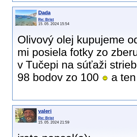
Dada
Re: Brist
15. 05. 2024 15:54
Olivový olej kupujeme 
mi posiela fotky zo zberu
v Tučepi na súťaži strie
98 bodov zo 100
a ten 
valeri
Re: Brist
15. 05. 2024 21:59