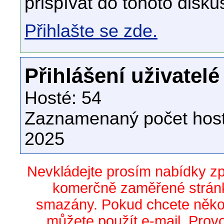
přispívat do tohoto disku
Přihlašte se zde.
Přihlášení uživatelé
Hosté: 54
Zaznamenaný počet host
2025
Nevkládejte prosím nabídky z
komerčně zaměřené stránk
smazány. Pokud chcete něko
můžete použít e-mail. Prov