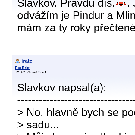
Slavkov. Pravdu díš.
.
odvážím je Pindur a Mlinc
mám za ty roky přečtené
irate
Re: Brist
15. 05. 2024 08:49
Slavkov napsal(a):
--------------------------------
> No, hlavně bych se pod
> sadu...