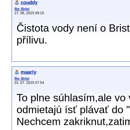
couddy
Re: Brist
27. 06. 2025 09:15
Čistota vody není o Bris
přílivu.
maarly
Re: Brist
01. 07. 2025 07:54
To plne súhlasím,ale vo
odmietajú ísť plávať do
Nechcem zakriknut,zatim