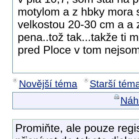
motylom a z hbky mora s
velkostou 20-30 cm a a 
pena..tož tak...takže ti 
pred Ploce v tom nejso
Novější téma
Starší tém
Náhl
Promiňte, ale pouze regi