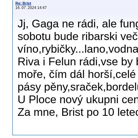
Re: Brist
16. 07. 2024 14:47
Jj, Gaga ne rádi, ale fun
sobotu bude ribarski več
víno,rybičky...lano,vodn
Riva i Felun rádi,vse by b
moře, čím dál horší,celé
pásy pěny,sraček,bordel
U Ploce nový ukupni cent
Za mne, Brist po 10 lete