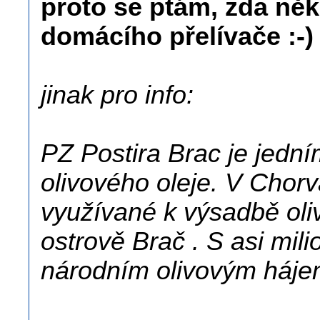
proto se ptám, zda ně
domácího přelívače :-)
jinak pro info:
PZ Postira Brac je jedn
olivového oleje. V Chor
využívané k výsadbě oli
ostrově Brač . S asi mil
národním olivovým háje