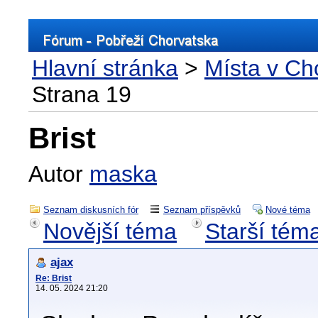
Hlavní stránka
>
Místa v Ch
Strana 19
Brist
Autor
maska
Seznam diskusních fór
Seznam příspěvků
Nové téma
Novější téma
Starší tém
ajax
Re: Brist
14. 05. 2024 21:20