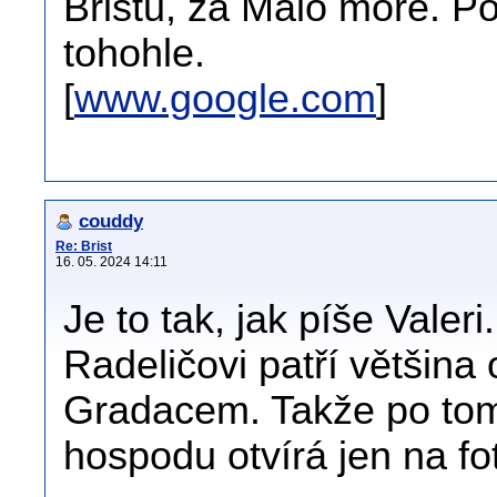
Bristu, za Malo more. P
tohohle.
[
www.google.com
]
couddy
Re: Brist
16. 05. 2024 14:11
Je to tak, jak píše Vale
Radeličovi patří většina
Gradacem. Takže po tom,
hospodu otvírá jen na fo