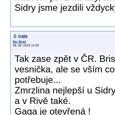
Sidry jsme jezdili vždyc
irate
Re: Brist
08. 08. 2024 14:35
Tak zase zpět v ČR. Bris
vesnička, ale se vším c
potřebuje...
Zmrzlina nejlepší u Sidr
a v Rivě také.
Gaga je otevřená !