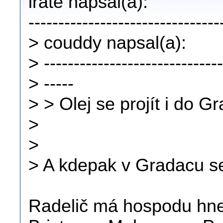
irate napsal(a):
--------------------------------
> couddy napsal(a):
> ------------------------------
> -----
> > Olej se projít i do 
>
>
> A kdepak v Gradacu s
Radelič má hospodu hne