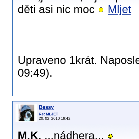
děti asi nic moc
Mljet
Upraveno 1krát. Naposle
09:49).
Bessy
Re: MLJET
20. 02. 2010 19:42
M.K.
...nádhera...