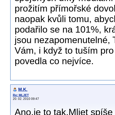
prožitím přímořské dovo
naopak kvůli tomu, abyc
podařilo se na 101%, kr
jsou nezapomenutelné, To
Vám, i když to tuším pr
povedla co nejvíce.
M.K.
Re: MLJET
20. 02. 2010 09:47
Ano,je to tak,Mljet spíše