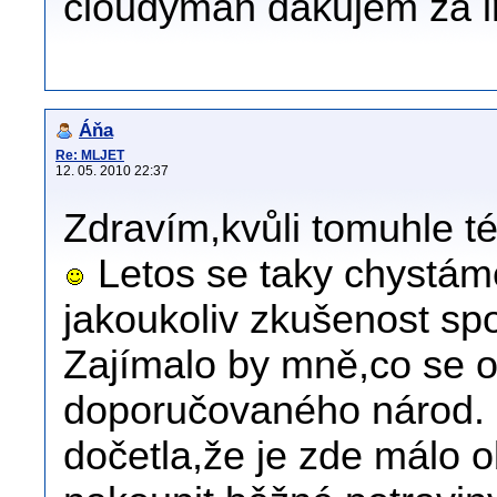
cloudyman dakujem za i
Áňa
Re: MLJET
12. 05. 2010 22:37
Zdravím,kvůli tomuhle t
Letos se taky chystáme
jakoukoliv zkušenost sp
Zajímalo by mně,co se o
doporučovaného národ. 
dočetla,že je zde málo o