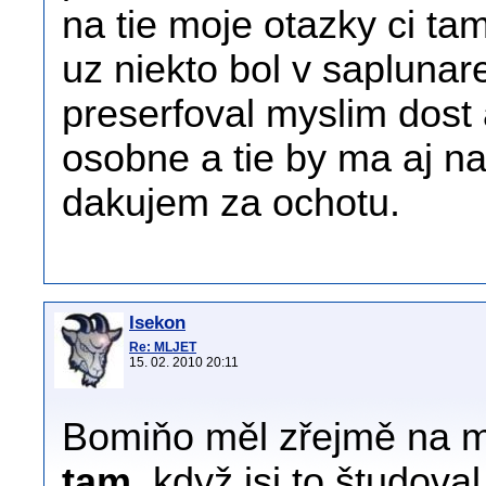
na tie moje otazky ci tam
uz niekto bol v saplun
preserfoval myslim dost
osobne a tie by ma aj naj
dakujem za ochotu.
Isekon
Re: MLJET
15. 02. 2010 20:11
Bomiňo měl zřejmě na mys
tam,
když jsi to študova