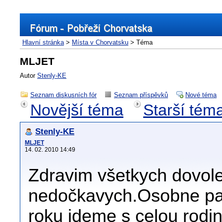
Hlavní stránka
>
Místa v Chorvatsku
> Téma
MLJET
Autor
Stenly-KE
Seznam diskusních fór
Seznam příspěvků
Nové téma
Novější téma
Starší tém
Stenly-KE
MLJET
14. 02. 2010 14:49
Zdravim všetkych dovole
nedočkavych.Osobne pat
roku ideme s celou rodin