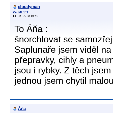
cloudyman
Re: MLJET
14. 05. 2010 16:49
To Áňa :
šnorchlovat se samozřej
Saplunaře jsem viděl na d
přepravky, cihly a pneu
jsou i rybky. Z těch jsem
jednou jsem chytil malo
Áňa