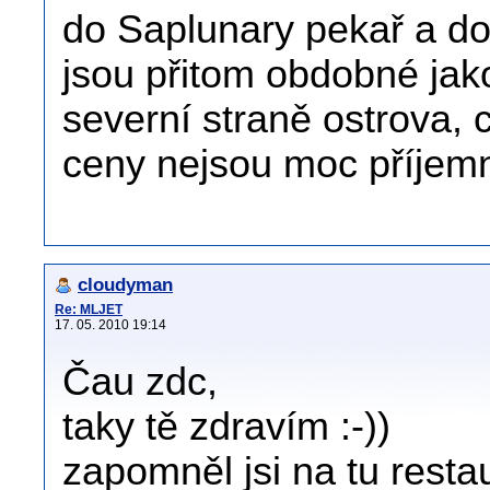
do Saplunary pekař a dov
jsou přitom obdobné jako
severní straně ostrova,
ceny nejsou moc příjem
cloudyman
Re: MLJET
17. 05. 2010 19:14
Čau zdc,
taky tě zdravím :-))
zapomněl jsi na tu resta