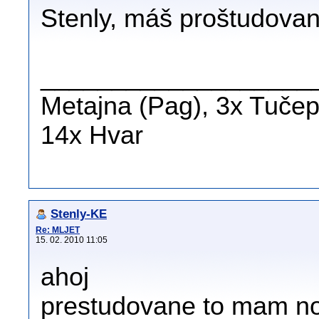
Stenly, máš proštudova
___________________
Metajna (Pag), 3x Tučepi
14x Hvar
Stenly-KE
Re: MLJET
15. 02. 2010 11:05
ahoj
prestudovane to mam n