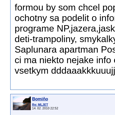
formou by som chcel pop
ochotny sa podelit o in
programe NP,jazera,jask
deti-trampoliny, smykalk
Saplunara apartman Post
ci ma niekto nejake inf
vsetkym dddaaakkkuuu
Bomiňo
Re: MLJET
14. 02. 2010 22:52