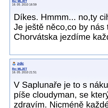
Re: MLJET
16. 05. 2010 16:59
Díkes. Hmmm... no,ty ci
Je ještě něco,co by nás
Chorvátska jezdíme každ
zdc
Re: MLJET
16. 05. 2010 21:51
V Saplunaře je to s náku
píše cloudyman, se kter
zdravím. Nicméně každé