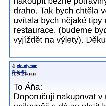
nakoupit běžné potraviny
draho. Tak bych chtěla v
uvítala bych nějaké tipy
restaurace. (budeme byd
vyjíždět na výlety). Děkuj
cloudyman
Re: MLJET
13. 05. 2010 18:18
To Áňa:
Doporučuji nakupovat v 