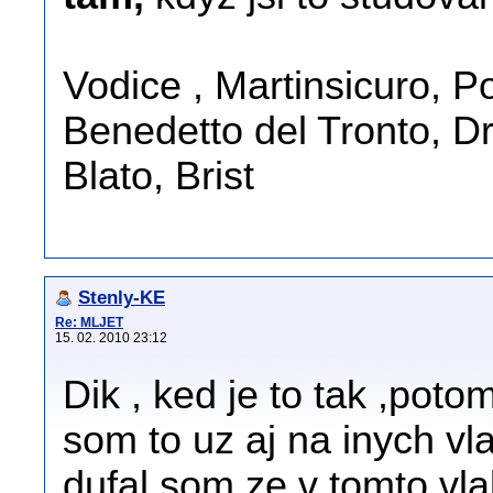
Vodice , Martinsicuro, 
Benedetto del Tronto, D
Blato, Brist
Stenly-KE
Re: MLJET
15. 02. 2010 23:12
Dik , ked je to tak ,pot
som to uz aj na inych v
dufal som ze v tomto vl