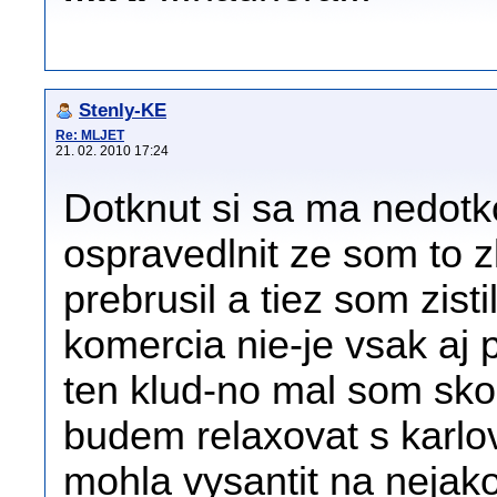
Stenly-KE
Re: MLJET
21. 02. 2010 17:24
Dotknut si sa ma nedotk
ospravedlnit ze som to z
prebrusil a tiez som zisti
komercia nie-je vsak aj p
ten klud-no mal som sko
budem relaxovat s karlo
mohla vysantit na nejako