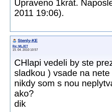
Upraveno 1krát. Naposle
2011 19:06).
Stenly-KE
Re: MLJET
15. 04. 2010 10:57
CHlapi vedeli by ste prez
sladkou ) vsade na nete j
nikdy som s nou neplytv
ako?
dik