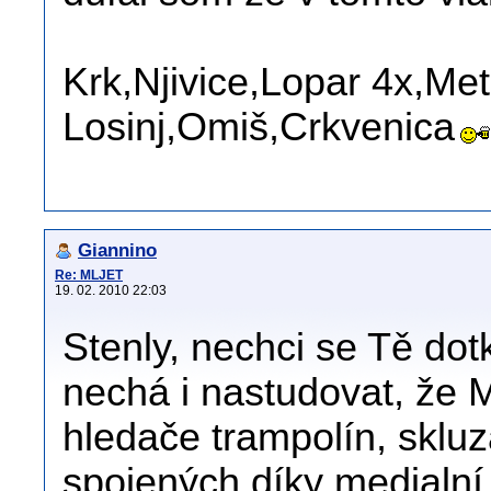
Krk,Njivice,Lopar 4x,Me
Losinj,Omiš,Crkvenica
Giannino
Re: MLJET
19. 02. 2010 22:03
Stenly, nechci se Tě dotk
nechá i nastudovat, že 
hledače trampolín, skluz
spojených díky medialn