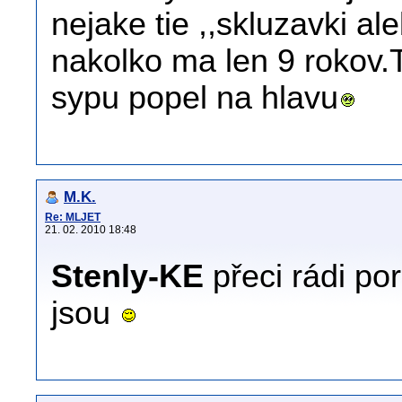
nejake tie ,,skluzavki al
nakolko ma len 9 rokov.
sypu popel na hlavu
M.K.
Re: MLJET
21. 02. 2010 18:48
Stenly-KE
přeci rádi po
jsou