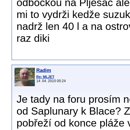
odbočkou na Plješac ale
mi to vydrži kedže suzuk
nadrž len 40 l a na ostr
raz diki
Radim
Re: MLJET
14. 04. 2010 00:24
Je tady na foru prosím 
od Saplunary k Blace? 
pobřeží od konce pláže v