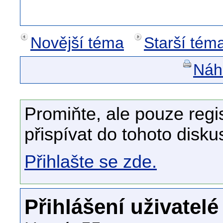
Novější téma
Starší tém
Náhl
Promiňte, ale pouze regi
přispívat do tohoto disku
Přihlašte se zde.
Přihlášení uživatelé