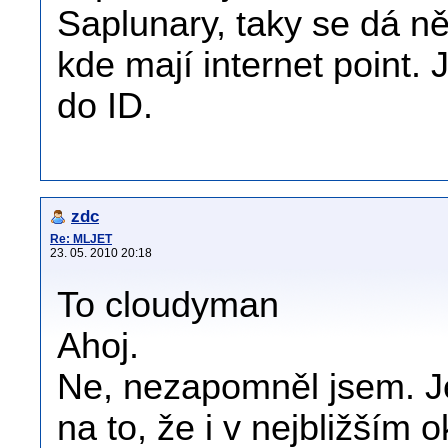
Saplunary, taky se dá ně
kde mají internet point. 
do ID.
zdc
Re: MLJET
23. 05. 2010 20:18
To cloudyman
Ahoj.
Ne, nezapomněl jsem. Je
na to, že i v nejbližším 