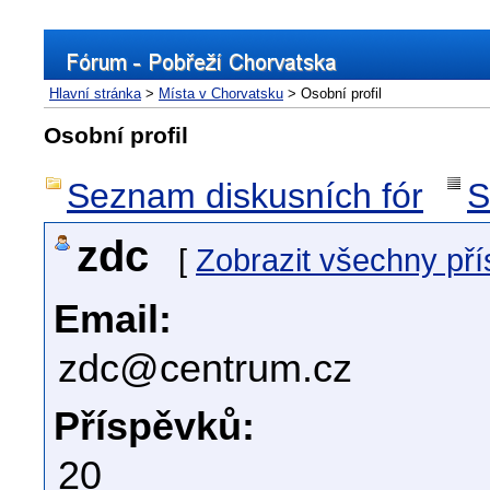
Hlavní stránka
>
Místa v Chorvatsku
> Osobní profil
Osobní profil
Seznam diskusních fór
S
zdc
[
Zobrazit všechny př
Email:
zdc@centrum.cz
Příspěvků:
20