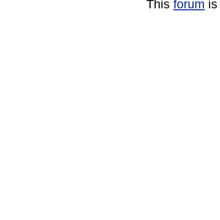
This
forum
is