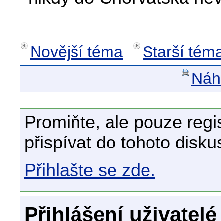
Novější téma
Starší tém
Náhl
Promiňte, ale pouze regi
přispívat do tohoto disku
Přihlašte se zde.
Přihlášení uživatelé