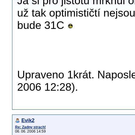
Já si pro jistotu mrknul 
už tak optimističtí nejsou
bude 31C
Upraveno 1krát. Naposled
2006 12:28).
Evik2
Re: Zadny strach!
06. 06. 2006 14:59