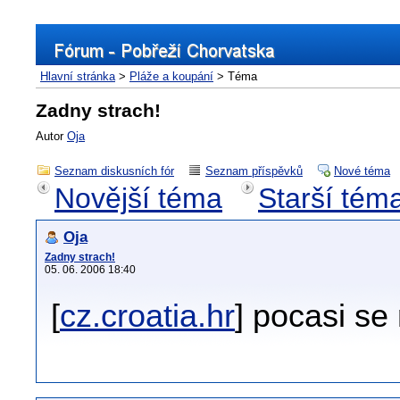
Hlavní stránka
>
Pláže a koupání
> Téma
Zadny strach!
Autor
Oja
Seznam diskusních fór
Seznam příspěvků
Nové téma
Novější téma
Starší tém
Oja
Zadny strach!
05. 06. 2006 18:40
[
cz.croatia.hr
] pocasi se