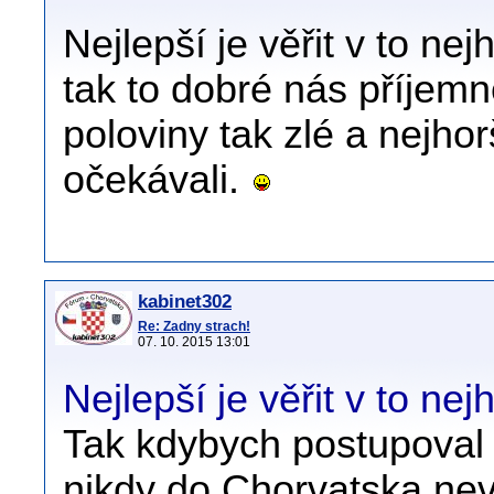
Nejlepší je věřit v to nej
tak to dobré nás příjemně
poloviny tak zlé a nejho
očekávali.
kabinet302
Re: Zadny strach!
07. 10. 2015 13:01
Nejlepší je věřit v to nejh
Tak kdybych postupoval 
nikdy do Chorvatska nevy