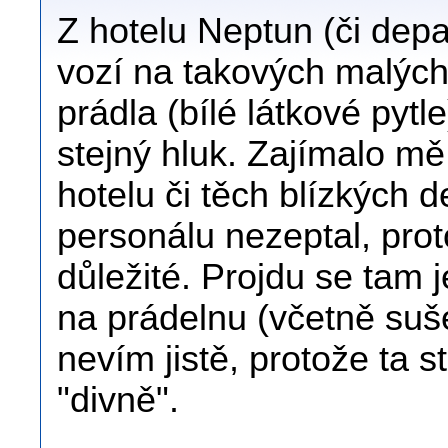
Z hotelu Neptun (či dep
vozí na takových malých
prádla (bílé látkové pytl
stejný hluk. Zajímalo mě
hotelu či těch blízkých 
personálu nezeptal, pro
důležité. Projdu se tam
na prádelnu (včetně suše
nevím jistě, protože ta 
"divně".