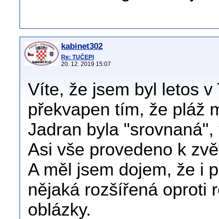
kabinet302
Re: TUČEPI
20. 12. 2019 15:07
Víte, že jsem byl letos 
překvapen tím, že pláž 
Jadran byla "srovnaná",
Asi vše provedeno k zvět
A měl jsem dojem, že i 
nějaká rozšířená oproti 
oblázky.