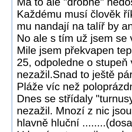
Má to ale "drobné" nedost
Každému musí člověk říka
mu nandají na talíř by a
No ale s tím už jsem se 
Mile jsem překvapen tep
25, odpoledne o stupeň v
nezažil.Snad to ještě pár
Pláže víc než poloprázd
Dnes se střídaly "turnus
nezažil. Mnozí z nic jso
hlavně hluční ........(do