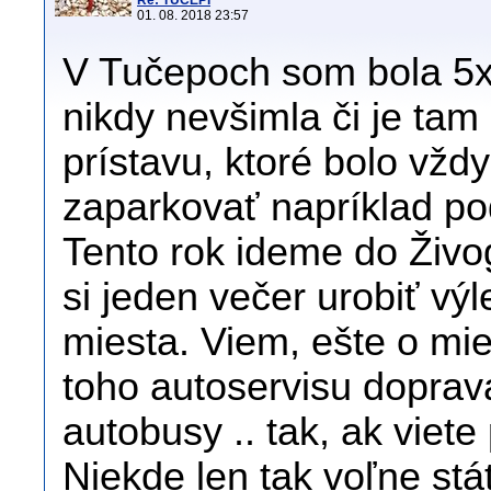
Re: TUČEPI
01. 08. 2018 23:57
V Tučepoch som bola 5x
nikdy nevšimla či je ta
prístavu, ktoré bolo vžd
zaparkovať napríklad po
Tento rok ideme do Živo
si jeden večer urobiť vý
miesta. Viem, ešte o mie
toho autoservisu doprava
autobusy .. tak, ak viet
Niekde len tak voľne stá