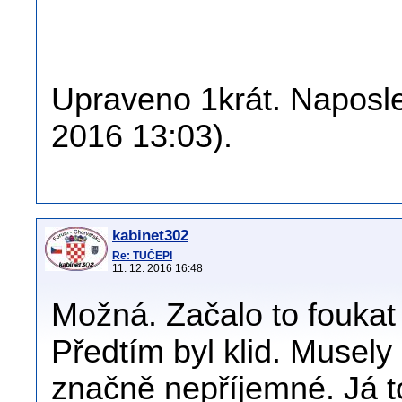
Upraveno 1krát. Naposled
2016 13:03).
kabinet302
Re: TUČEPI
11. 12. 2016 16:48
Možná. Začalo to foukat 
Předtím byl klid. Musely
značně nepříjemné. Já to