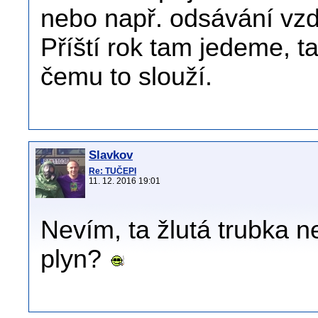
nebo např. odsávání vzd
Příští rok tam jedeme, t
čemu to slouží.
Slavkov
Re: TUČEPI
11. 12. 2016 19:01
Nevím, ta žlutá trubka n
plyn?