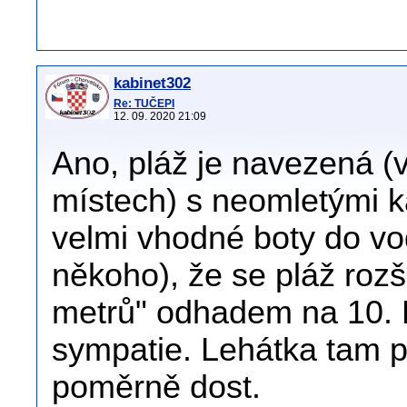
kabinet302
Re: TUČEPI
12. 09. 2020 21:09
Ano, pláž je navezená (
místech) s neomletými k
velmi vhodné boty do vo
někoho), že se pláž rozš
metrů" odhadem na 10. Ho
sympatie. Lehátka tam pů
poměrně dost.