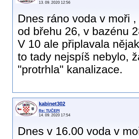
13. 09. 2020 12:56
Dnes ráno voda v moři ,
od břehu 26, v bazénu 2
V 10 ale připlavala něj
to tady nejspíš nebylo, 
"protrhla" kanalizace.
kabinet302
Re: TUČEPI
14. 09. 2020 17:54
Dnes v 16.00 voda v moř