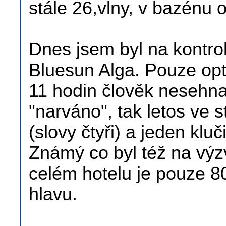
stále 26,vlny, v bazénu 
Dnes jsem byl na kontro
Bluesun Alga. Pouze opt
11 hodin člověk nesehnal
"narváno", tak letos ve s
(slovy čtyři) a jeden klu
Známý co byl též na výzv
celém hotelu je pouze 80 
hlavu.