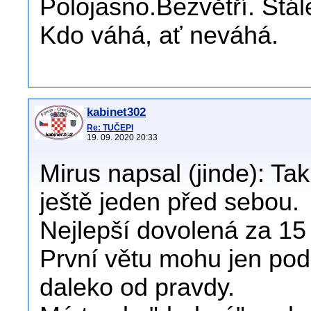
Polojasno.Bezvětří. Stál
Kdo váhá, ať neváhá.
kabinet302
Re: TUČEPI
19. 09. 2020 20:33
Mirus napsal (jinde): T
ještě jeden před sebou.
Nejlepší dovolená za 15 
První větu mohu jen pod
daleko od pravdy.