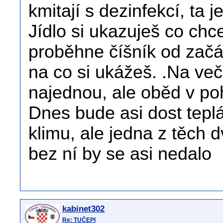
kmitají s dezinfekcí, ta 
Jídlo si ukazuješ co ch
proběhne číšník od začátk
na co si ukážeš. .Na večeř
najednou, ale oběd v po
Dnes bude asi dost teplá
klimu, ale jedna z těch 
bez ní by se asi nedalo
kabinet302
Re: TUČEPI