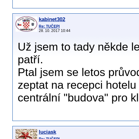
kabinet302
Re: TUČEPI
28. 10. 2017 10:44
Už jsem to tady někde let
patří.
Ptal jsem se letos průvo
zeptat na recepci hotelu a
centrální "budova" pro kl
luciask