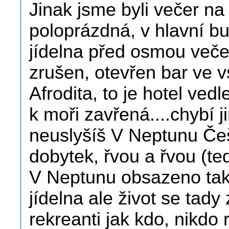
Jinak jsme byli večer na 
poloprázdná, v hlavní bu
jídelna před osmou veče
zrušen, otevřen bar ve v
Afrodita, to je hotel ved
k moři zavřená....chybí 
neuslyšíš V Neptunu Češi
dobytek, řvou a řvou (te
V Neptunu obsazeno tak 
jídelna ale život se tady
rekreanti jak kdo, nikdo