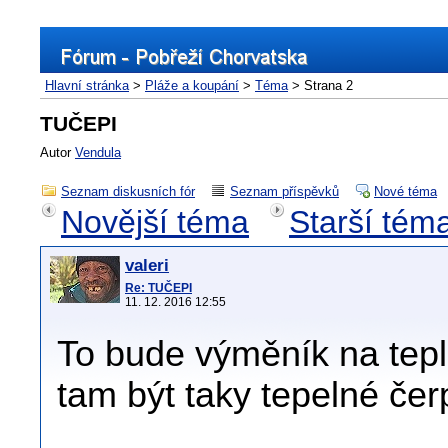
Hlavní stránka
>
Pláže a koupání
>
Téma
> Strana 2
TUČEPI
Autor
Vendula
Seznam diskusních fór
Seznam příspěvků
Nové téma
Novější téma
Starší tém
valeri
Re: TUČEPI
11. 12. 2016 12:55
To bude výměník na tep
tam být taky tepelné čer