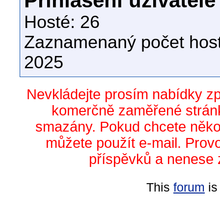
Přihlášení uživatelé
Hosté: 26
Zaznamenaný počet host
2025
Nevkládejte prosím nabídky z
komerčně zaměřené stránk
smazány. Pokud chcete něko
můžete použít e-mail. Prov
příspěvků a nenese 
This
forum
is