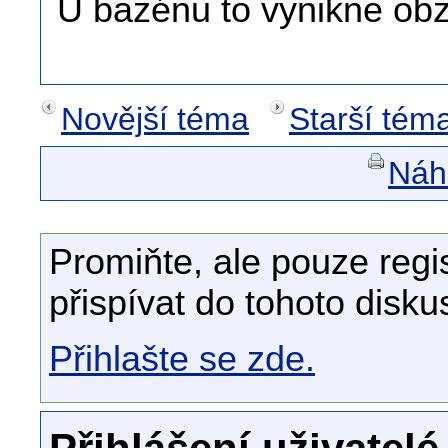
U bazénu to vynikne obz
Novější téma
Starší tém
Náhl
Promiňte, ale pouze regi
přispívat do tohoto disku
Přihlašte se zde.