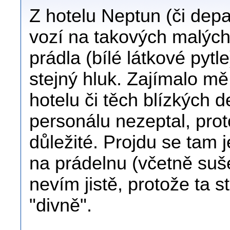
Z hotelu Neptun (či dep
vozí na takových malých
prádla (bílé látkové pytl
stejný hluk. Zajímalo mě
hotelu či těch blízkých 
personálu nezeptal, pro
důležité. Projdu se tam
na prádelnu (včetně suše
nevím jistě, protože ta 
"divně".