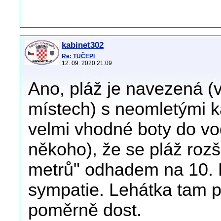
kabinet302
Re: TUČEPI
12. 09. 2020 21:09
Ano, pláž je navezená (
místech) s neomletými k
velmi vhodné boty do vo
někoho), že se pláž rozš
metrů" odhadem na 10. Ho
sympatie. Lehátka tam pů
poměrně dost.