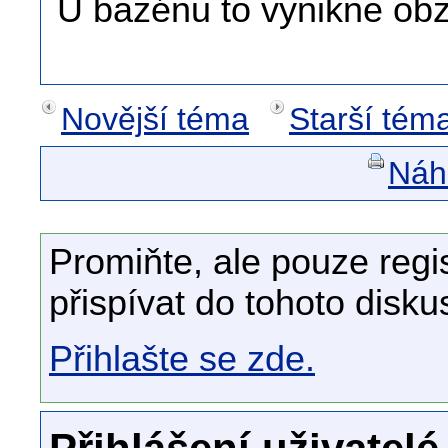
U bazénu to vynikne obz
Novější téma
Starší tém
Náhl
Promiňte, ale pouze regi
přispívat do tohoto disku
Přihlašte se zde.