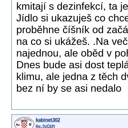
kmitají s dezinfekcí, ta 
Jídlo si ukazuješ co ch
proběhne číšník od začátk
na co si ukážeš. .Na večeř
najednou, ale oběd v po
Dnes bude asi dost teplá
klimu, ale jedna z těch 
bez ní by se asi nedalo
kabinet302
Re: TUČEPI