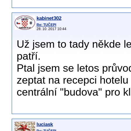
kabinet302
Re: TUČEPI
28. 10. 2017 10:44
Už jsem to tady někde let
patří.
Ptal jsem se letos průvo
zeptat na recepci hotelu a
centrální "budova" pro kl
luciask