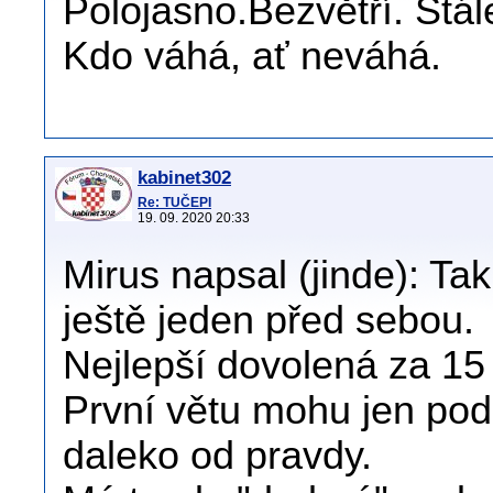
Polojasno.Bezvětří. Stál
Kdo váhá, ať neváhá.
kabinet302
Re: TUČEPI
19. 09. 2020 20:33
Mirus napsal (jinde): T
ještě jeden před sebou.
Nejlepší dovolená za 15 
První větu mohu jen pod
daleko od pravdy.