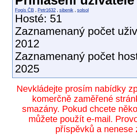
Přihlášení uživatelé
Fogís ČB
,
Petr1632
,
sibenik
,
solsol
Hosté: 51
Zaznamenaný počet uživa
2012
Zaznamenaný počet host
2025
Nevkládejte prosím nabídky z
komerčně zaměřené stránk
smazány. Pokud chcete něko
můžete použít e-mail. Prov
příspěvků a nenese 