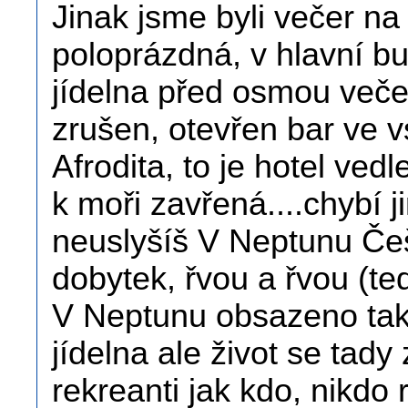
Jinak jsme byli večer na 
poloprázdná, v hlavní bu
jídelna před osmou veče
zrušen, otevřen bar ve v
Afrodita, to je hotel ved
k moři zavřená....chybí 
neuslyšíš V Neptunu Češi
dobytek, řvou a řvou (te
V Neptunu obsazeno tak 
jídelna ale život se tady
rekreanti jak kdo, nikdo