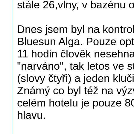
stále 26,vlny, v bazénu 
Dnes jsem byl na kontro
Bluesun Alga. Pouze opt
11 hodin člověk nesehnal
"narváno", tak letos ve s
(slovy čtyři) a jeden klu
Známý co byl též na výzv
celém hotelu je pouze 80 
hlavu.