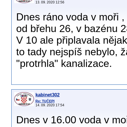
13. 09. 2020 12:56
Dnes ráno voda v moři ,
od břehu 26, v bazénu 2
V 10 ale připlavala něj
to tady nejspíš nebylo, 
"protrhla" kanalizace.
kabinet302
Re: TUČEPI
14. 09. 2020 17:54
Dnes v 16.00 voda v moř