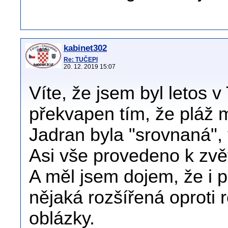
kabinet302
Re: TUČEPI
20. 12. 2019 15:07
Víte, že jsem byl letos 
překvapen tím, že pláž 
Jadran byla "srovnaná",
Asi vše provedeno k zvět
A měl jsem dojem, že i 
nějaká rozšířená oproti 
oblázky.