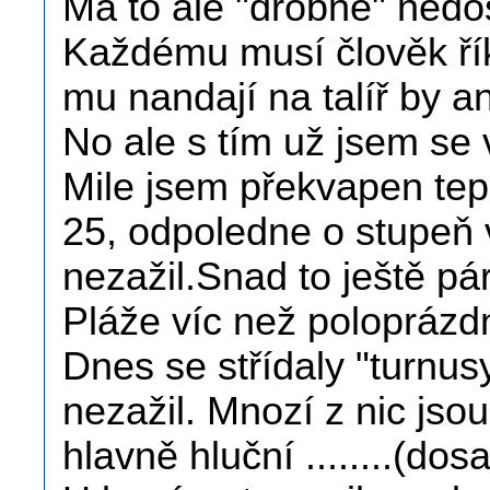
Má to ale "drobné" nedost
Každému musí člověk říka
mu nandají na talíř by a
No ale s tím už jsem se 
Mile jsem překvapen tep
25, odpoledne o stupeň v
nezažil.Snad to ještě pár
Pláže víc než poloprázd
Dnes se střídaly "turnus
nezažil. Mnozí z nic jso
hlavně hluční ........(do