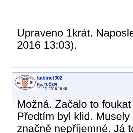
Upraveno 1krát. Naposled
2016 13:03).
kabinet302
Re: TUČEPI
11. 12. 2016 16:48
Možná. Začalo to foukat 
Předtím byl klid. Musely
značně nepříjemné. Já to