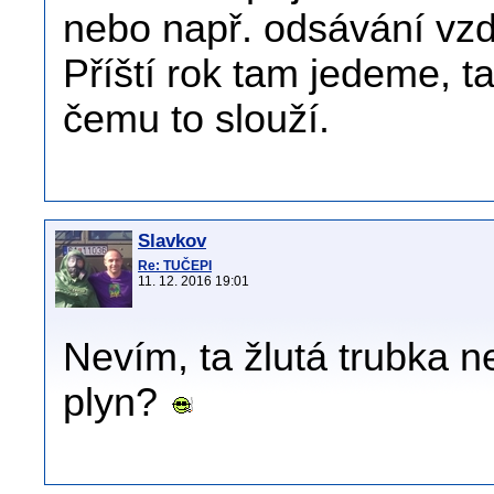
nebo např. odsávání vzd
Příští rok tam jedeme, t
čemu to slouží.
Slavkov
Re: TUČEPI
11. 12. 2016 19:01
Nevím, ta žlutá trubka n
plyn?