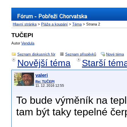
Hlavní stránka
>
Pláže a koupání
>
Téma
> Strana 2
TUČEPI
Autor
Vendula
Seznam diskusních fór
Seznam příspěvků
Nové téma
Novější téma
Starší tém
valeri
Re: TUČEPI
11. 12. 2016 12:55
To bude výměník na tep
tam být taky tepelné čer