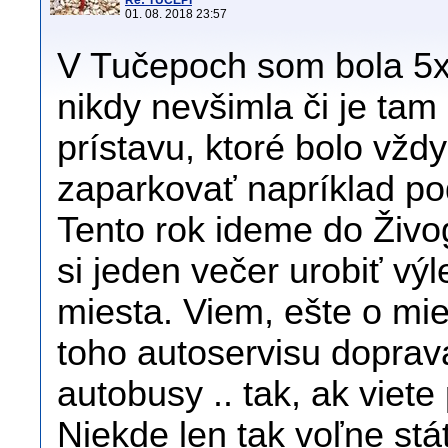
Re: TUČEPI
01. 08. 2018 23:57
V Tučepoch som bola 5x
nikdy nevšimla či je ta
prístavu, ktoré bolo vžd
zaparkovať napríklad po
Tento rok ideme do Živo
si jeden večer urobiť vý
miesta. Viem, ešte o mie
toho autoservisu doprava
autobusy .. tak, ak viet
Niekde len tak voľne stá