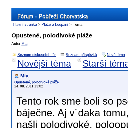
Hlavní stránka
>
Pláže a koupání
> Téma
Opustené, polodivoké pláže
Autor
Mia
Seznam diskusních fór
Seznam příspěvků
Nové téma
Novější téma
Starší tém
Mia
Opustené, polodivoké pláže
24. 08. 2011 13:02
Tento rok sme boli so ps
báječne. Aj v´daka tom
našli polodivoké, poloo