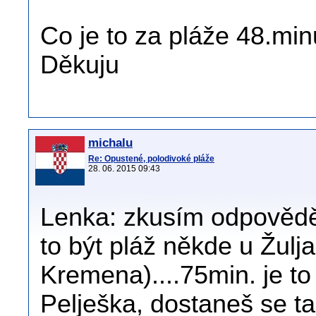
Co je to za pláže 48.min
Děkuju
michalu
Re: Opustené, polodivoké pláže
28. 06. 2015 09:43
Lenka: zkusím odpovědět
to být pláž někde u Žulj
Kremena)....75min. je t
Pelješka, dostaneš se t