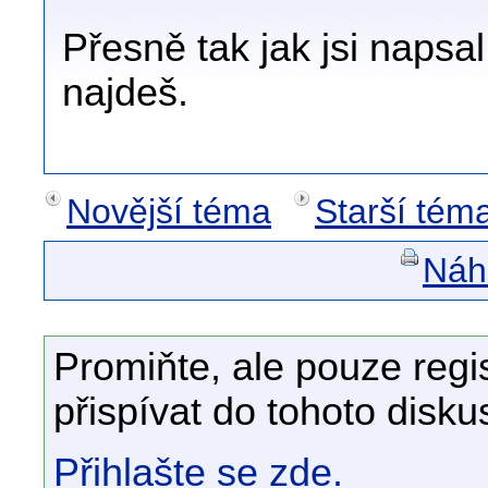
Přesně tak jak jsi napsal
najdeš.
Novější téma
Starší tém
Náhl
Promiňte, ale pouze regi
přispívat do tohoto disku
Přihlašte se zde.