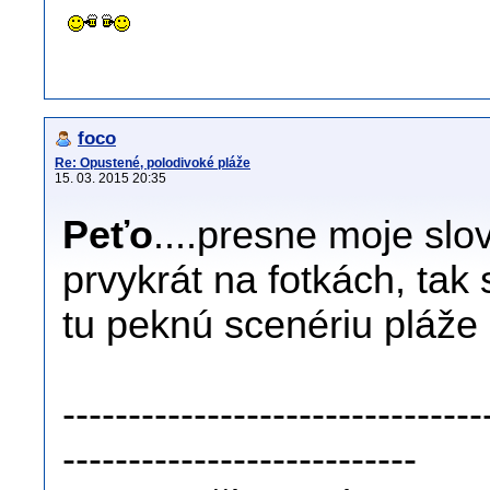
foco
Re: Opustené, polodivoké pláže
15. 03. 2015 20:35
Peťo
....presne moje slo
prvykrát na fotkách, tak
tu peknú scenériu pláže
--------------------------------
---------------------------