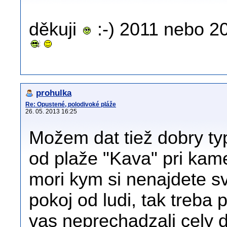
děkuji
:-) 2011 nebo 2
prohulka
Re: Opustené, polodivoké pláže
26. 05. 2013 16:25
Možem dat tiež dobry typ
od plaže "Kava" pri ka
mori kym si nenajdete s
pokoj od ludi, tak treba 
vas neprechadzali cely de