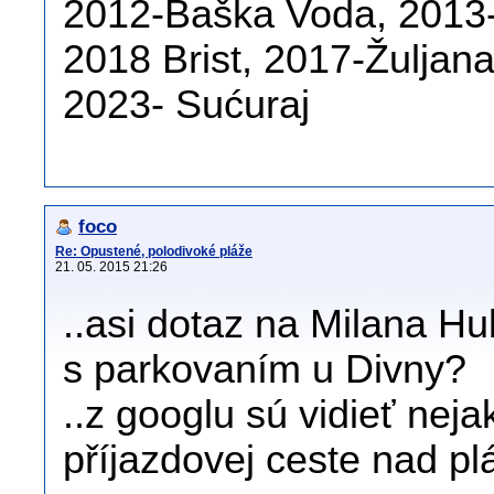
2012-Baška Voda, 2013-
2018 Brist, 2017-Žuljan
2023- Sućuraj
foco
Re: Opustené, polodivoké pláže
21. 05. 2015 21:26
..asi dotaz na Milana Hub
s parkovaním u Divny?
..z googlu sú vidieť ne
příjazdovej ceste nad pl