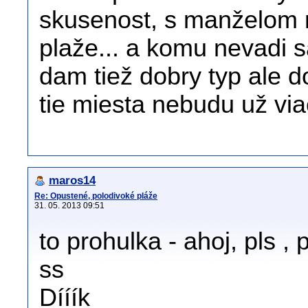
skusenost, s manželom
plaže... a komu nevadi 
dam tiež dobry typ ale 
tie miesta nebudu už via
maros14
Re: Opustené, polodivoké pláže
31. 05. 2013 09:51
to prohulka - ahoj, pls , 
ss
Dííík