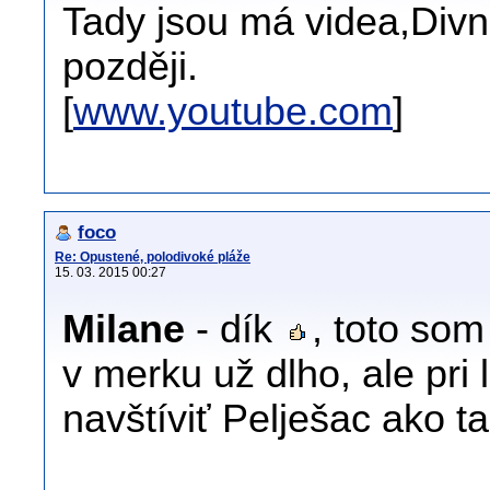
Tady jsou má videa,Div
později.
[
www.youtube.com
]
foco
Re: Opustené, polodivoké pláže
15. 03. 2015 00:27
Milane
- dík
, toto so
v merku už dlho, ale pr
navštíviť Pelješac ako t