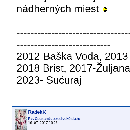
nádherných miest
--------------------------------
---------------------------
2012-Baška Voda, 2013-
2018 Brist, 2017-Žuljan
2023- Sućuraj
RadekK
Re: Opustené, polodivoké pláže
16. 07. 2017 16:23