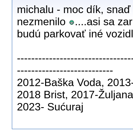
michalu - moc dík, snaď 
nezmenilo
....asi sa z
budú parkovať iné vozid
--------------------------------
---------------------------
2012-Baška Voda, 2013-
2018 Brist, 2017-Žuljan
2023- Sućuraj