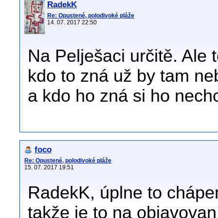
RadekK
Re: Opustené, polodivoké pláže
14. 07. 2017 22:50
Na Pelješaci určitě. Ale 
kdo to zná už by tam ne
a kdo ho zná si ho nechce
foco
Re: Opustené, polodivoké pláže
15. 07. 2017 19:51
RadekK, úplne to chápe
takže je to na objavova