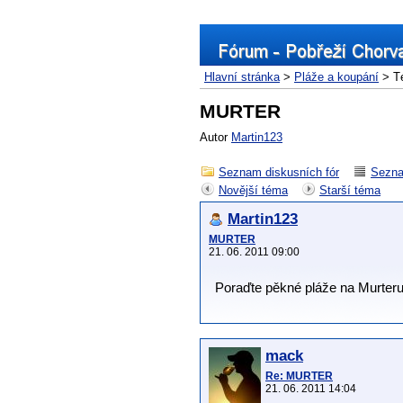
Hlavní stránka
>
Pláže a koupání
> T
MURTER
Autor
Martin123
Seznam diskusních fór
Sezna
Novější téma
Starší téma
Martin123
MURTER
21. 06. 2011 09:00
Poraďte pěkné pláže na Murteru
mack
Re: MURTER
21. 06. 2011 14:04