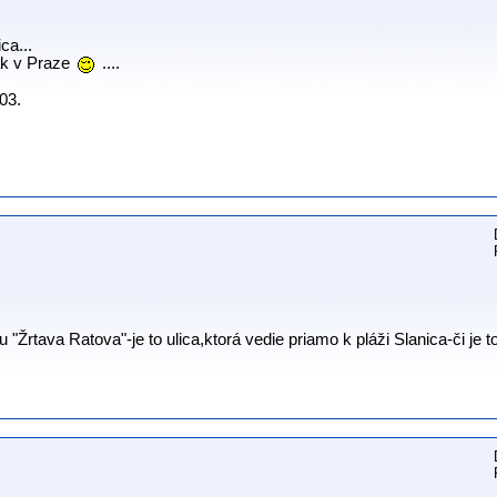
ca...
ák v Praze
....
03.
 "Žrtava Ratova"-je to ulica,ktorá vedie priamo k pláži Slanica-či je t
.