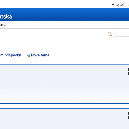
Vítejte!
éma
m příspěvků
Nové téma
.