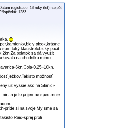
Datum registrace: 18 roky (let) nazpět
Příspěvků: 1283
imka.
per,kamienky,biely pieok,krásne
a som taký klaustrofobický pocit
k 2kn.Za polatok sa dá využiť
parkovala na chodníku mimo
ravarica-6kn,Cola-0,25l-10kn.
,dosť ježkov.Takisto možnosť
eny už vyššie ako na Slanici-
min. a je to príjemné spestrenie
radom.
uch-príde si na svoje.My sme sa
kisto Raid-sprej proti