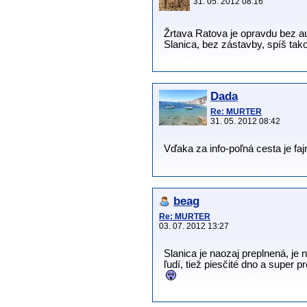
31. 05. 2012 08:16
Žrtava Ratova je opravdu bez au
Slanica, bez zástavby, spíš tako
Dada
Re: MURTER
31. 05. 2012 08:42
Vďaka za info-poľná cesta je faj
beag
Re: MURTER
03. 07. 2012 13:27
Slanica je naozaj preplnená, je
ľudí, tiež piesčité dno a super 