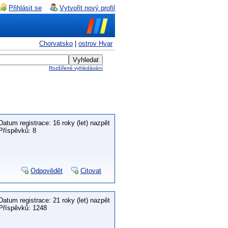
Přihlásit se
Vytvořit nový profil
Chorvatsko
|
ostrov Hvar
Rozšířené vyhledávání
Datum registrace: 16 roky (let) nazpět
Příspěvků: 8
Odpovědět
Citovat
Datum registrace: 21 roky (let) nazpět
Příspěvků: 1248