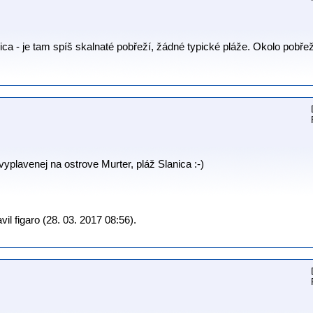
ca - je tam spíš skalnaté pobřeží, žádné typické pláže. Okolo pobř
plavenej na ostrove Murter, pláž Slanica :-)
l figaro (28. 03. 2017 08:56).