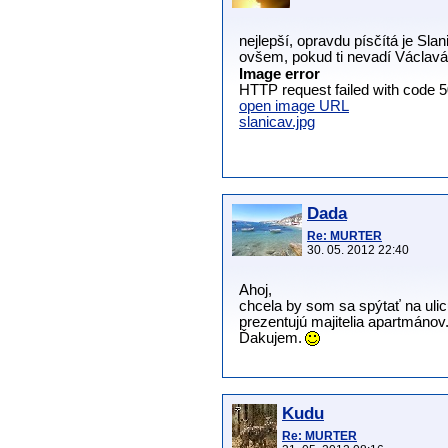
nejlepší, opravdu písčítá je Slani
ovšem, pokud ti nevadí Václav
Image error
HTTP request failed with code 5
open image URL
slanicav.jpg
Dada
Re: MURTER
30. 05. 2012 22:40
Ahoj,
chcela by som sa spýtať na ulicu
prezentujú majitelia apartmánov
Ďakujem.
Kudu
Re: MURTER