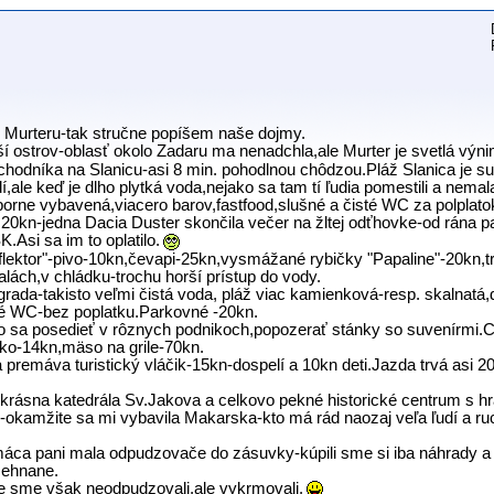
 z Murteru-tak stručne popíšem naše dojmy.
jší ostrov-oblasť okolo Zadaru ma nenadchla,ale Murter je svetlá výn
chodníka na Slanicu-asi 8 min. pohodlnou chôdzou.Pláž Slanica je su
,ale keď je dlho plytká voda,nejako sa tam tí ľudia pomestili a nemal
orne vybavená,viacero barov,fastfood,slušné a čisté WC za polplato
 20kn-jedna Dacia Duster skončila večer na žltej odťhovke-od rána 
si sa im to oplatilo.
flektor"-pivo-10kn,čevapi-25kn,vysmážané rybičky "Papaline"-20kn,t
alách,v chládku-trochu horší prístup do vody.
igrada-takisto veľmi čistá voda, pláž viac kamienková-resp. skalnatá
sté WC-bez poplatku.Parkovné -20kn.
lo sa posedieť v rôznych podnikoch,popozerať stánky so suvenírmi.C
lko-14kn,mäso na grile-70kn.
premáva turistický vláčik-15kn-dospelí a 10kn deti.Jazda trvá asi 20 
u-krásna katedrála Sv.Jakova a celkovo pekné historické centrum s h
h-okamžite sa mi vybavila Makarska-kto má rád naozaj veľa ľudí a r
áca pani mala odpudzovače do zásuvky-kúpili sme si iba náhrady a ta
žehnane.
tie sme však neodpudzovali,ale vykrmovali.