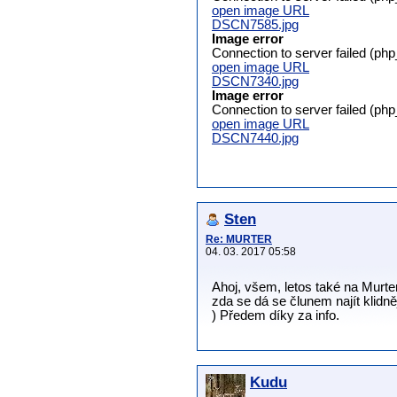
open image URL
DSCN7585.jpg
Image error
Connection to server failed (ph
open image URL
DSCN7340.jpg
Image error
Connection to server failed (ph
open image URL
DSCN7440.jpg
Sten
Re: MURTER
04. 03. 2017 05:58
Ahoj, všem, letos také na Murte
zda se dá se člunem najít klidně
) Předem díky za info.
Kudu