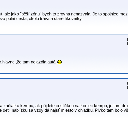
t, ale jako "pěší zónu" bych to zrovna nenazvala. Je to spojnice mez
vá polní cesta, okolo tráva a staré fíkovníky.
n,hlavne ,že tam nejazdia autá.
 na začiatku kempu, ak pôjdete cestičkou na koniec kempu, je tam dr
pre deti, nablízku sa vždy dá nájsť miesto v chládku. Pivko tam bolo v