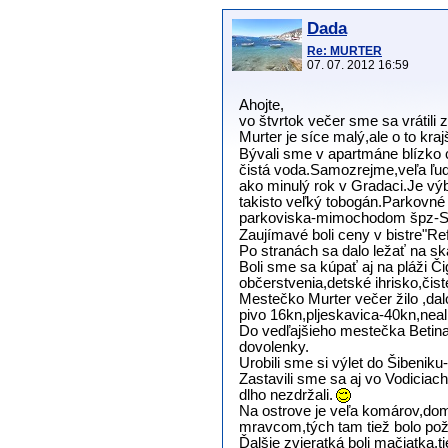
Dada
Re: MURTER
07. 07. 2012 16:59
Ahojte,
vo štvrtok večer sme sa vrátili
Murter je síce malý,ale o to kra
Bývali sme v apartmáne blízko 
čistá voda.Samozrejme,veľa ľudí
ako minulý rok v Gradaci.Je výb
takisto veľký tobogán.Parkovné
parkoviska-mimochodom špz-SK.A
Zaujímavé boli ceny v bistre"Re
Po stranách sa dalo ležať na sk
Boli sme sa kúpať aj na pláži Č
občerstvenia,detské ihrisko,či
Mestečko Murter večer žilo ,da
pivo 16kn,pljeskavica-40kn,nea
Do vedľajšieho mestečka Betina 
dovolenky.
Urobili sme si výlet do Šibenik
Zastavili sme sa aj vo Vodiciac
dlho nezdržali.
Na ostrove je veľa komárov,dom
mravcom,tých tam tiež bolo po
Ďalšie zvieratká boli mačiatka,