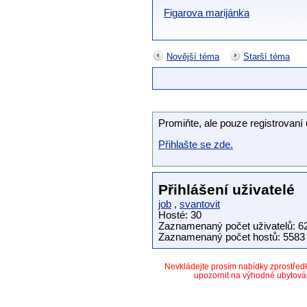
Figarova marijánka
Novější téma
Starší téma
Promiňte, ale pouze registrovaní 
Přihlašte se zde.
Přihlášení uživatelé
job
,
svantovit
Hosté: 30
Zaznamenaný počet uživatelů: 6
Zaznamenaný počet hostů: 5583 
Nevkládejte prosím nabídky zprostře
upozornit na výhodné ubytová