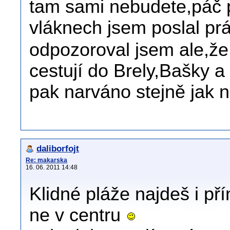
tam sami nebudete,páč p
vláknech jsem poslal p
odpozoroval jsem ale,že ř
cestují do Brely,Bašky a
pak narváno stejně jak 
daliborfojt
Re: makarska
16. 06. 2011 14:48
Klidné pláže najdeš i př
ne v centru