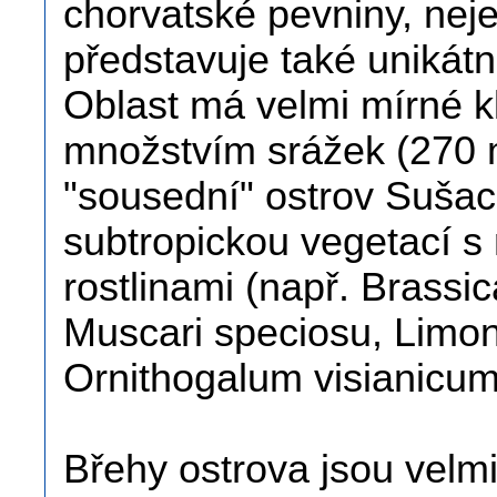
chorvatské pevniny, nej
představuje také unikát
Oblast má velmi mírné k
množstvím srážek (270 
"sousední" ostrov Sušac 
subtropickou vegetací s
rostlinami (např. Brassica
Muscari speciosu, Lim
Ornithogalum visianicum
Břehy ostrova jsou velmi