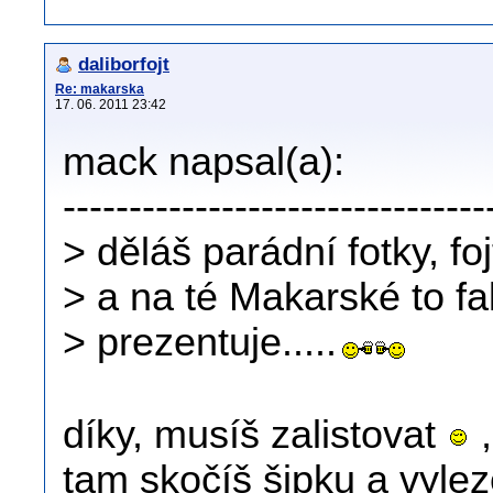
daliborfojt
Re: makarska
17. 06. 2011 23:42
mack napsal(a):
--------------------------------
> děláš parádní fotky, fojt
> a na té Makarské to fak
> prezentuje.....
díky, musíš zalistovat
,
tam skočíš šipku a vyle