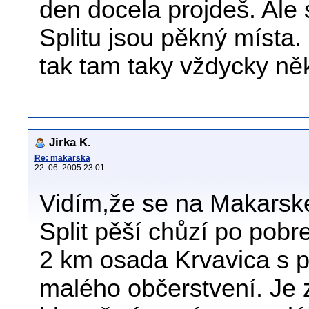
den docela projdeš. Ale 
Splitu jsou pěkný místa.
tak tam taky vždycky ně
Jirka K.
Re: makarska
22. 06. 2005 23:01
Vidím,že se na Makarsk
Split pěší chůzí po pobr
2 km osada Krvavica s p
malého občerstvení. Je z