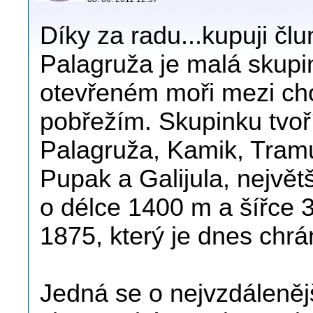
Díky za radu...kupuji člu
Palagruža je malá skupin
otevřeném moři mezi ch
pobřežím. Skupinku tvoří
Palagruža, Kamik, Tram
Pupak a Galijula, největ
o délce 1400 m a šířce 
1875, který je dnes chr
Jedná se o nejvzdáleněj