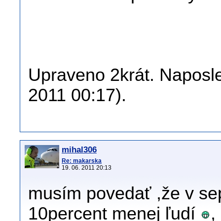
Upraveno 2krát. Naposled
2011 00:17).
mihal306
Re: makarska
19. 06. 2011 20:13
musím povedať ,že v sep
10percent menej ľudí
,