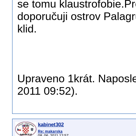
se tomu klaustrofobie.Pr
doporučuji ostrov Palag
klid.
Upraveno 1krát. Naposle
2011 09:52).
kabinet302
Re: makarska
08. 06. 2011 12:57