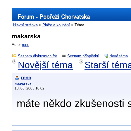
Hlavní stránka
>
Pláže a koupání
> Téma
makarska
Autor
rene
Seznam diskusních fór
Seznam příspěvků
Nové téma
Novější téma
Starší tém
rene
makarska
18. 06. 2005 10:02
máte někdo zkušenosti 