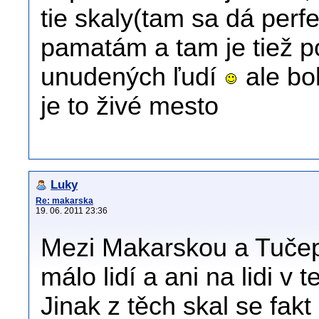
tie skaly(tam sa dá perf
pamatám a tam je tiež p
unudených ľudí
ale bo
je to živé mesto
Luky
Re: makarska
19. 06. 2011 23:36
Mezi Makarskou a Tučepi
málo lidí a ani na lidi v t
Jinak z těch skal se fak