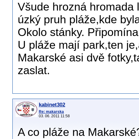
Všude hrozná hromada li
úzký pruh pláže,kde byl
Okolo stánky. Připomína
U pláže mají park,ten j
Makarské asi dvě fotky,
zaslat.
kabinet302
Re: makarska
03. 06. 2011 11:58
A co pláže na Makarské?