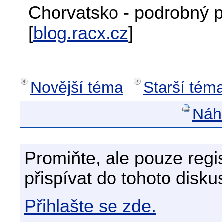
Chorvatsko - podrobný p
[
blog.racx.cz
]
Novější téma
Starší tém
Náhl
Promiňte, ale pouze regi
přispívat do tohoto disku
Přihlašte se zde.