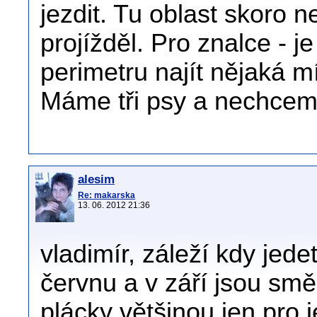
jezdit. Tu oblast skoro
projížděl. Pro znalce -
perimetru najít nějaká 
Máme tři psy a nechceme
alesim
Re: makarska
13. 06. 2012 21:36
vladimír, záleží kdy jed
červnu a v září jsou sm
plácky většinou jen pro 