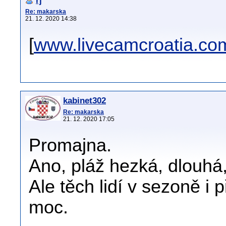
rj
Re: makarska
21. 12. 2020 14:38
[
www.livecamcroatia.co
kabinet302
Re: makarska
21. 12. 2020 17:05
Promajna.
Ano, pláž hezká, dlouhá
Ale těch lidí v sezoně i
moc.