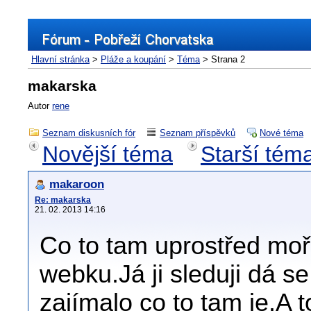
Hlavní stránka
>
Pláže a koupání
>
Téma
> Strana 2
makarska
Autor
rene
Seznam diskusních fór
Seznam příspěvků
Nové téma
Novější téma
Starší tém
makaroon
Re: makarska
21. 02. 2013 14:16
Co to tam uprostřed moř
webku.Já ji sleduji dá se
zajímalo co to tam je.A t