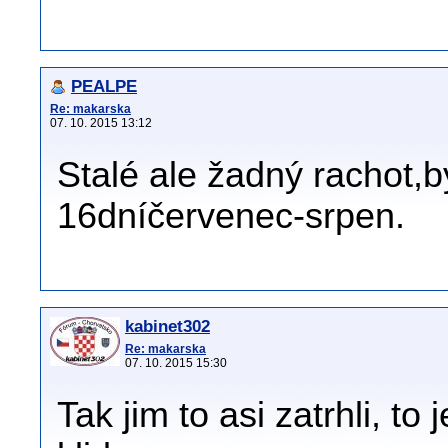
PEALPE
Re: makarska
07. 10. 2015 13:12
Stalé ale žadný rachot,b
16dníčervenec-srpen.
kabinet302
Re: makarska
07. 10. 2015 15:30
Tak jim to asi zatrhli, to