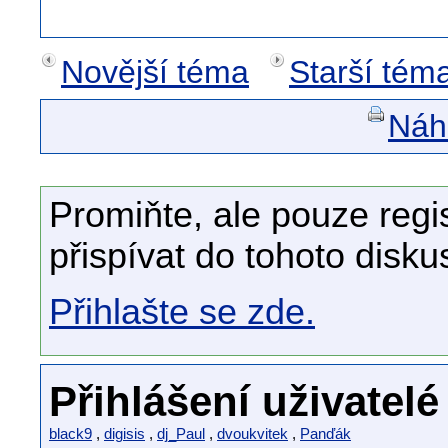
Novější téma
Starší tém
Náhl
Promiňte, ale pouze regi
přispívat do tohoto disku
Přihlašte se zde.
Přihlášení uživatelé
black9
,
digisis
,
dj_Paul
,
dvoukvitek
,
Panďák