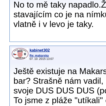
No to mě taky napadlo.Že
stavajícím co je na ním
vlatně i v levo je taky.
kabinet302
Re: makarska
07. 10. 2015 13:07
Ještě existuje na Makar
bar? Strašně nám vadil, 
svoje DUS DUS DUS (po
To jsme z pláže "utíkali"