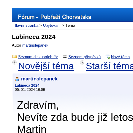
Hlavní stránka
>
Ubytování
> Téma
Labineca 2024
Autor
martinslepanek
Seznam diskusních fór
Seznam příspěvků
Nové téma
Novější téma
Starší tém
martinslepanek
Labineca 2024
05. 01. 2024 16:09
Zdravím,
Nevíte zda bude již let
Martin