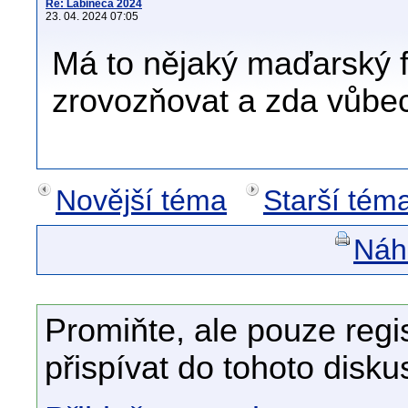
Re: Labineca 2024
23. 04. 2024 07:05
Má to nějaký maďarský f
zrovozňovat a zda vůbec
Novější téma
Starší tém
Náhl
Promiňte, ale pouze regi
přispívat do tohoto disku