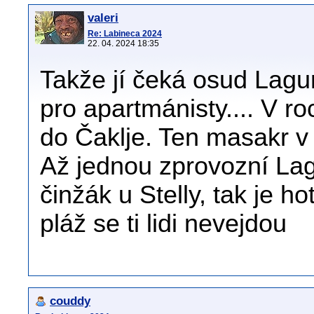
valeri
Re: Labineca 2024
22. 04. 2024 18:35
Takže jí čeká osud Lagu
pro apartmánisty.... V r
do Čaklje. Ten masakr v 
Až jednou zprovozní Lag
činžák u Stelly, tak je 
pláž se ti lidi nevejdou
couddy