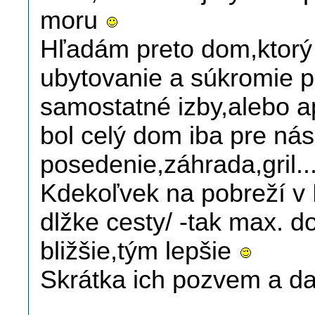
moru
Hľadám preto dom,ktorý
ubytovanie a súkromie pr
samostatné izby,alebo 
bol celý dom iba pre ná
posedenie,záhrada,gril..
Kdekoľvek na pobreží v 
dlžke cesty/ -tak max. 
bližšie,tým lepšie
Skrátka ich pozvem a da