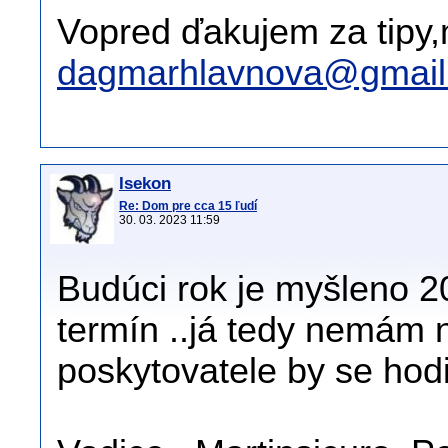
Vopred ďakujem za tipy,
dagmarhlavnova@gmail
Isekon
Re: Dom pre cca 15 ľudí
30. 03. 2023 11:59
Budúci rok je myšleno 20
termín ..já tedy nemám n
poskytovatele by se hod