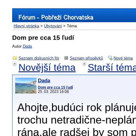
Hlavní stránka
>
Ubytování
> Téma
Dom pre cca 15 ľudí
Autor
Dada
Seznam diskusních fór
Seznam příspěvků
Nové téma
Novější téma
Starší tém
Dada
Dom pre cca 15 ľudí
25. 03. 2023 16:08
Ahojte,budúci rok plánu
trochu netradične-neplá
rána,ale radšej by som p