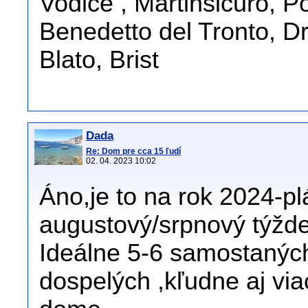
Vodice , Martinsicuro, 
Benedetto del Tronto, D
Blato, Brist
Dada
Re: Dom pre cca 15 ľudí
02. 04. 2023 10:02
Áno,je to na rok 2024-p
augustový/srpnový týžde
Ideálne 5-6 samostaných
dospelých ,kľudne aj vi