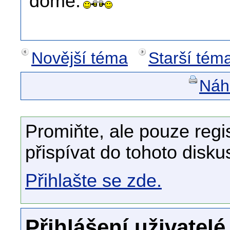
dome.
Novější téma
Starší tém
Náhl
Promiňte, ale pouze regi
přispívat do tohoto disku
Přihlašte se zde.
Přihlášení uživatelé