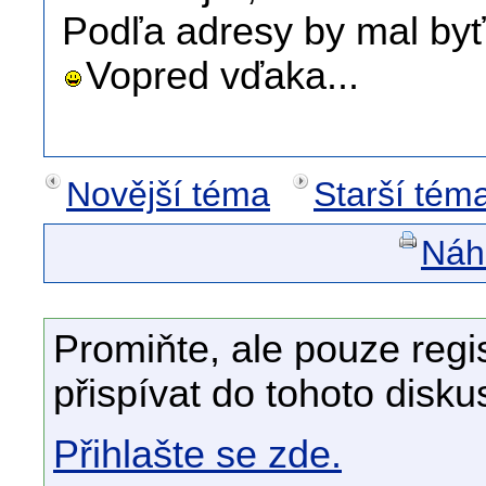
Podľa adresy by mal byť
Vopred vďaka...
Novější téma
Starší tém
Náhl
Promiňte, ale pouze regi
přispívat do tohoto disku
Přihlašte se zde.