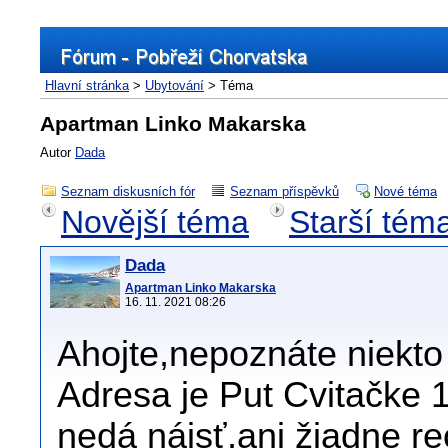
Hlavní stránka
>
Ubytování
> Téma
Apartman Linko Makarska
Autor
Dada
Seznam diskusních fór
Seznam příspěvků
Nové téma
Novější téma
Starší tém
Dada
Apartman Linko Makarska
16. 11. 2021 08:26
Ahojte,nepoznáte niekto
Adresa je Put Cvitačke 
nedá nájsť,ani žiadne r