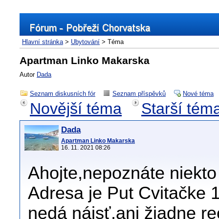
Hlavní stránka
>
Ubytování
> Téma
Apartman Linko Makarska
Autor
Dada
Seznam diskusních fór
Seznam příspěvků
Nové téma
Novější téma
Starší tém
Dada
Apartman Linko Makarska
16. 11. 2021 08:26
Ahojte,nepoznáte niekto
Adresa je Put Cvitačke 
nedá nájsť,ani žiadne r