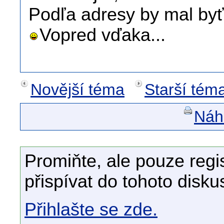
Podľa adresy by mal byť
Vopred vďaka...
Novější téma
Starší tém
Náhl
Promiňte, ale pouze regi
přispívat do tohoto disku
Přihlašte se zde.