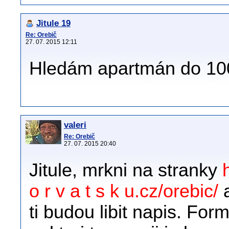
Jitule 19
Re: Orebič
27. 07. 2015 12:11
Hledám apartmán do 100
valeri
Re: Orebič
27. 07. 2015 20:40
Jitule, mrkni na stranky
o r v a t s k u.cz/orebic/
a
ti budou libit napis. For