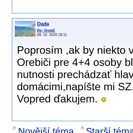
Dada
Re: Orebič
08. 10. 2020 18:11
Poprosím ,ak by niekto 
Orebiči pre 4+4 osoby b
nutnosti prechádzať hla
domácimi,napíšte mi SZ
Vopred ďakujem.
Novější téma
Starší tém