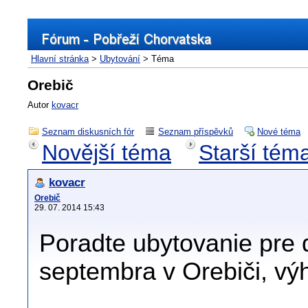
Hlavní stránka
>
Ubytování
> Téma
Orebič
Autor
kovacr
Seznam diskusních fór
Seznam příspěvků
Nové téma
Novější téma
Starší tém
kovacr
Orebič
29. 07. 2014 15:43
Poradte ubytovanie pre 
septembra v Orebiči, vý