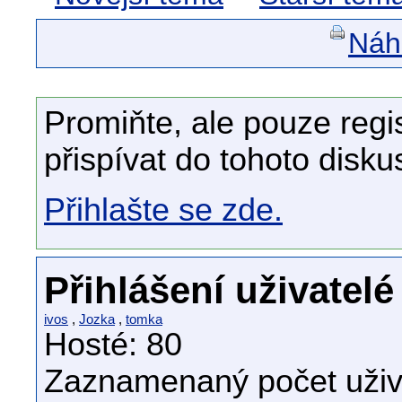
Náhl
Promiňte, ale pouze regi
přispívat do tohoto disku
Přihlašte se zde.
Přihlášení uživatelé
ivos
,
Jozka
,
tomka
Hosté: 80
Zaznamenaný počet uživa