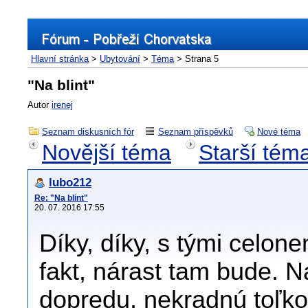
Hlavní stránka
>
Ubytování
>
Téma
> Strana 5
"Na blint"
Autor
irenej
Seznam diskusních fór
Seznam příspěvků
Nové téma
Novější téma
Starší tém
lubo212
Re: "Na blint"
20. 07. 2016 17:55
Díky, díky, s tými celon
fakt, nárast tam bude. Na
dopredu, nekradnú toľko