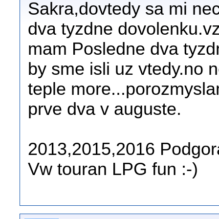
Sakra,dovtedy sa mi ne
dva tyzdne dovolenku.vzd
mam Posledne dva tyzdne
by sme isli uz vtedy.no 
teple more...porozmysla
prve dva v auguste.
2013,2015,2016 Podgora
Vw touran LPG fun :-)