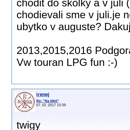
chodit do skolky a v juli
chodievali sme v juli.je 
ubytko v auguste? Daku
2013,2015,2016 Podgora
Vw touran LPG fun :-)
irenej
Re: "Na blint"
07. 02. 2017 10:39
twigy