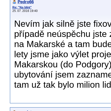
Pedro66
Re: "Na blint"
25. 07. 2016 19:40
Nevím jak silně jste fixo
případě neúspěchu jste 
na Makarské a tam bude š
lety jsme jako výlet proj
Makarskou (do Podgory) 
ubytování jsem zaznamen
tam už tak bylo milion li