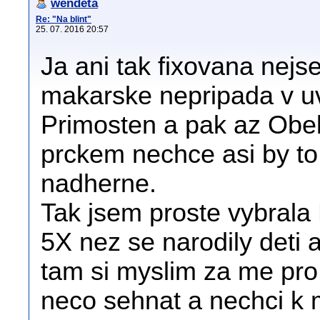
wendeta
Re: "Na blint"
25. 07. 2016 20:57
Ja ani tak fixovana nej
makarske nepripada v uv
Primosten a pak az Obe
prckem nechce asi by to
nadherne.
Tak jsem proste vybrala
5X nez se narodily deti a
tam si myslim za me pro 
neco sehnat a nechci k m