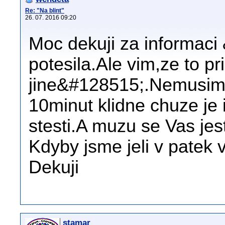
Re: "Na blint"
26. 07. 2016 09:20
Moc dekuji za informaci
potesila.Ale vim,ze to pr
jine&#128515;.Nemusim
10minut klidne chuze je
stesti.A muzu se Vas jes
Kdyby jsme jeli v patek v
Dekuji
stamar