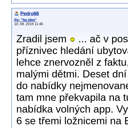
Pedro66
Re: "Na blint"
10. 08. 2016 11:46
Zradil jsem
... ač v po
příznivec hledání ubytov
lehce znervozněl z faktu
malými dětmi. Deset dn
do nabídky nejmenované 
tam mne překvapila na t
nabídka volných app. Vy
6 se třemi ložnicemi na 