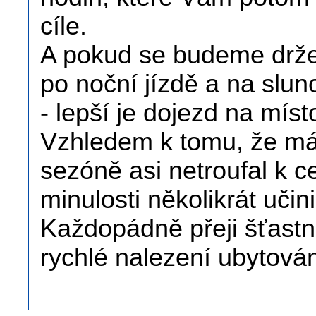
cíle.
A pokud se budeme držet
po noční jízdě a na slun
- lepší je dojezd na míst
Vzhledem k tomu, že mám
sezóně asi netroufal k ce
minulosti několikrát učini
Každopádně přeji šťast
rychlé nalezení ubytován