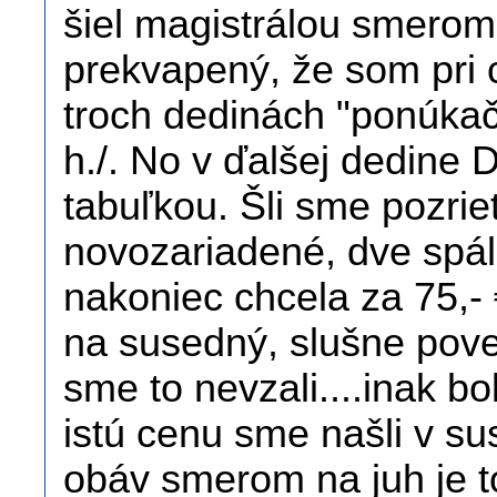
šiel magistrálou smerom
prekvapený, že som pri c
troch dedinách "ponúkač
h./. No v ďalšej dedine D
tabuľkou. Šli sme pozrie
novozariadené, dve spál
nakoniec chcela za 75,- 
na susedný, slušne po
sme to nevzali....inak bo
istú cenu sme našli v sus
obáv smerom na juh je to