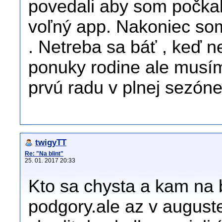
povedali aby som počkal
voľný app. Nakoniec so
. Netreba sa báť , keď n
ponuky rodine ale musím
prvú radu v plnej sezóne
twigyTT
Re: "Na blint"
25. 01. 2017 20:33
Kto sa chysta a kam na
podgory.ale az v august