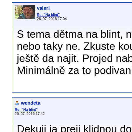
valeri
Re: "Na blint"
26. 07. 2016 17:04
S tema dětma na blint, n
nebo taky ne. Zkuste ko
ještě da najit. Projed na
Minimálně za to podivani 
wendeta
Re: "Na blint"
26. 07. 2016 17:42
Dekuji ja preji klidnou 