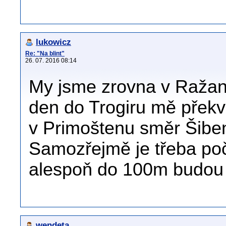
lukowicz
Re: "Na blint"
26. 07. 2016 08:14
My jsme zrovna v Ražanji
den do Trogiru mě překva
v Primoštenu směr Šiben
Samozřejmě je třeba počí
alespoň do 100m budou 
wendeta