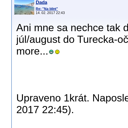
Dada
Re: "Na blint"
14. 02. 2017 22:43
Ani mne sa nechce tak d
júl/august do Turecka-
more...
Upraveno 1krát. Naposle
2017 22:45).