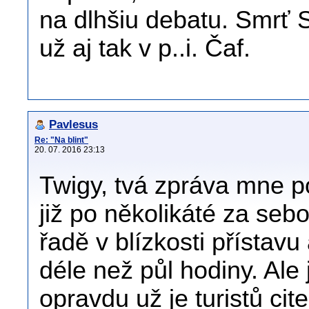
na dlhšiu debatu. Smrť 
už aj tak v p..i. Čaf.
Pavlesus
Re: "Na blint"
20. 07. 2016 23:13
Twigy, tvá zpráva mne p
již po několikáté za seb
řadě v blízkosti přístavu
déle než půl hodiny. Ale 
opravdu už je turistů ci