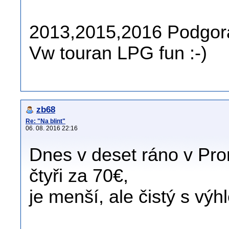
2013,2015,2016 Podgora
Vw touran LPG fun :-)
zb68
Re: "Na blint"
06. 08. 2016 22:16
Dnes v deset ráno v Pr
čtyři za 70€,
je menší, ale čistý s v