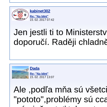
kabinet302
Re: "Na blint"
15. 02. 2017 07:42
Jen jestli ti to Ministers
doporučí. Raději chladně
Dada
Re: "Na blint"
15. 02. 2017 13:07
Ale ,podľa mňa sú všetc
"pototo",problémy sú cc