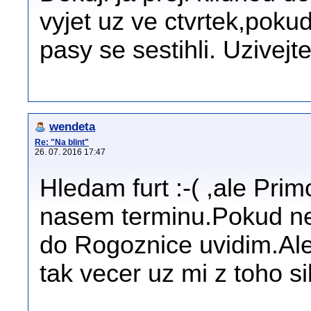
vyjet uz ve ctvrtek,poku
pasy se sestihli. Uzivejt
wendeta
Re: "Na blint"
26. 07. 2016 17:47
Hledam furt :-( ,ale Prim
nasem terminu.Pokud ne
do Rogoznice uvidim.Al
tak vecer uz mi z toho si