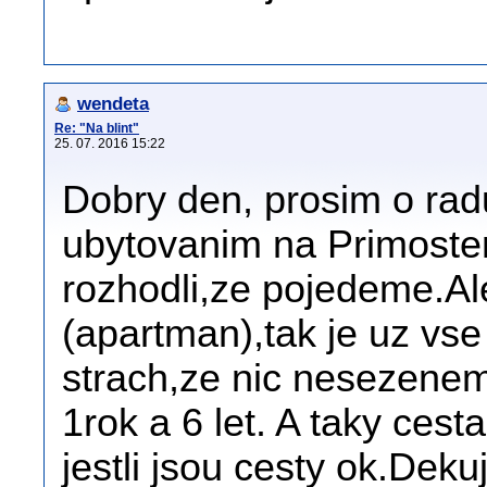
wendeta
Re: "Na blint"
25. 07. 2016 15:22
Dobry den, prosim o radu
ubytovanim na Primosten
rozhodli,ze pojedeme.Al
(apartman),tak je uz v
strach,ze nic nesezenem
1rok a 6 let. A taky cest
jestli jsou cesty ok.Dekuj