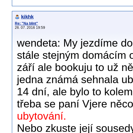
kikhk
Re: "Na blint"
26. 07. 2016 19:59
wendeta: My jezdíme do 
stále stejným domácím 
září ale bookuju to už n
jedna známá sehnala ub
14 dní, ale bylo to kol
třeba se paní Vjere něco
ubytování.
Nebo zkuste její soused