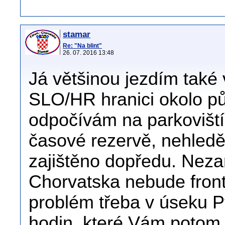
stamar
Re: "Na blint"
26. 07. 2016 13:48
Já většinou jezdím také 
SLO/HR hranici okolo půl
odpočívám na parkoviští
časové rezervě, nehled
zajištěno dopředu. Nezar
Chorvatska nebude front
problém třeba v úseku Ptu
hodin, které Vám potom 