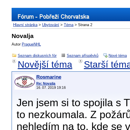
Hlavní stránka
>
Ubytování
>
Téma
> Strana 2
Novalja
Autor
PragueNHL
Seznam diskusních fór
Seznam příspěvků
Nové téma
Novější téma
Starší tém
Rosmarine
Re: Novalja
16. 07. 2019 19:16
Jen jsem si to spojila s
to nezkoumala. Z požárů
nehledím na to, kde se 