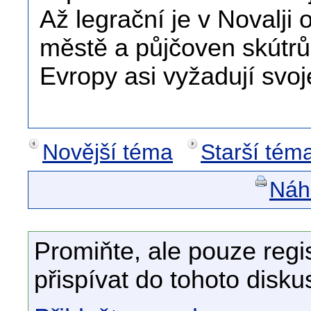
Až legrační je v Novalj
městě a půjčoven skútrů
Evropy asi vyžadují svo
Novější téma
Starší tém
Náhl
Promiňte, ale pouze regi
přispívat do tohoto disku