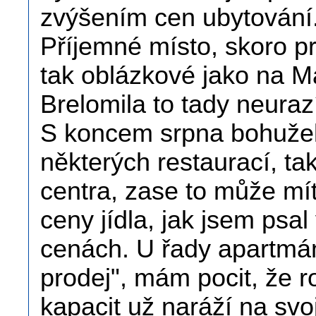
zvýšením cen ubytování
Příjemné místo, skoro p
tak oblázkové jako na M
Brelomila to tady neuraz
S koncem srpna bohužel
některých restaurací, ta
centra, zase to může mí
ceny jídla, jak jsem psa
cenách. U řady apartmá
prodej", mám pocit, že r
kapacit už naráží na svo