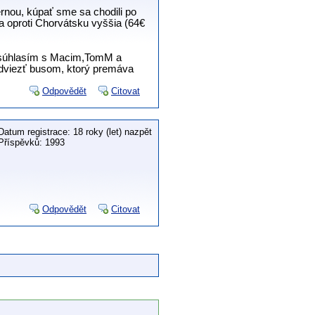
rnou, kúpať sme sa chodili po
a oproti Chorvátsku vyššia (64€
 súhlasím s Macim,TomM a
odviezť busom, ktorý premáva
Odpovědět
Citovat
Datum registrace: 18 roky (let) nazpět
Příspěvků: 1993
Odpovědět
Citovat