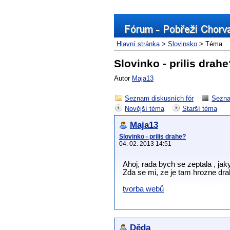
Hlavní stránka
>
Slovinsko
> Téma
Slovinko - prilis drah
Autor
Maja13
Seznam diskusních fór
Sezna
Novější téma
Starší téma
Maja13
Slovinko - prilis drahe?
04. 02. 2013 14:51
Ahoj, rada bych se zeptala , jak
Zda se mi, ze je tam hrozne drah
tvorba webů
Děda