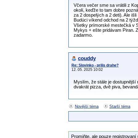
Včera večer sme sa vrátili z K
okolí, keďže to tam dobre pozn
za 2 dospelých a 2 deti). Ale išl
Budúci víkend odchod na 2 týžd
Všetky prímorské mestečká v Slo
Mykys + ešte pridávam Piran. Z
zadarmo.
couddy
Re: Slovinko - prilis drahe?
12. 05. 2025 10:02
Myslím, že stále je dostupnější
dvakrát pizza, dvě piva, bevand
Novější téma
Starší téma
Promiňte, ale pouze registrovaní 