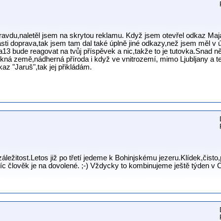
avdu,naletěl jsem na skrytou reklamu. Když jsem otevřel odkaz Maja1
ti doprava,tak jsem tam dal také úplně jiné odkazy,než jsem měl v 
13 bude reagovat na tvůj příspěvek a nic,takže to je tutovka.Snad
kná země,nádherná příroda i když ve vnitrozemí, mimo Ljubljany a t
az "Jaruš",tak jej přikládám.
záležitost.Letos již po třetí jedeme k Bohinjskému jezeru.Klídek,čis
íc člověk je na dovolené. ;-) Vždycky to kombinujeme ještě týden v 