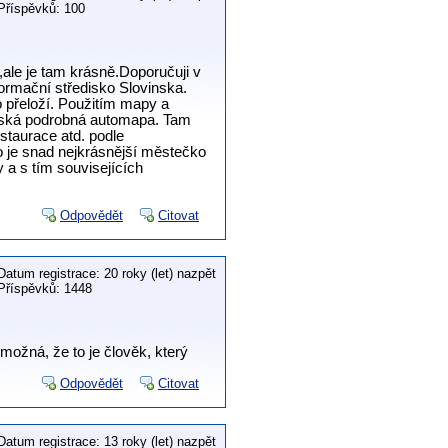
Příspěvků: 100
,ale je tam krásně.Doporučuji v
ormační středisko Slovinska.
o přeloží. Použitím mapy a
získá podrobná automapa. Tam
staurace atd. podle
o je snad nejkrásnější městečko
 a s tím souvisejících
Odpovědět
Citovat
Datum registrace: 20 roky (let) nazpět
Příspěvků: 1448
ožná, že to je člověk, který
Odpovědět
Citovat
Datum registrace: 13 roky (let) nazpět