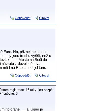
Odpovědět
Citovat
0 Euro. No, přiznejme si, ono
že ceny jsou trochu vyšší, než u
autovlakem z Mostu na Soči do
i návratu z dovolené, dva,
m mířil na Rab a nedojel tam,
Odpovědět
Citovat
Datum registrace: 16 roky (let) nazpět
Příspěvků: 3
i to drahé ..... a Koper je