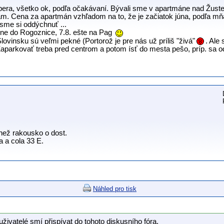
opera, všetko ok, podľa očakávaní. Bývali sme v apartmáne nad Žuste
ám. Cena za apartmán vzhľadom na to, že je začiatok júna, podľa mň
i sme si oddýchnuť ...
ne do Rogoznice, 7.8. ešte na Pag
vinsku sú veľmi pekné (Portorož je pre nás už príliš "živá"
. Ale
aparkovať treba pred centrom a potom ísť do mesta pešo, príp. sa 
 než rakousko o dost.
a a cola 33 E.
Náhled pro tisk
uživatelé smí přispívat do tohoto diskusního fóra.