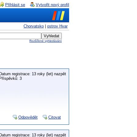
Přihlásit se
Vytvořit nový profil
Chorvatsko
|
ostrov Hvar
Rozšířené vyhledávání
Datum registrace: 13 roky (let) nazpět
Příspěvků: 3
Odpovědět
Citovat
Datum registrace: 13 roky (let) nazpět