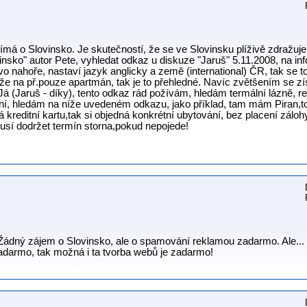
má o Slovinsko. Je skutečností, že se ve Slovinsku plíživě zdražuje
sko" autor Pete, vyhledat odkaz u diskuze "Jaruš" 5.11.2008, na inf
vo nahoře, nastaví jazyk anglicky a země (international) ČR, tak se t
íže na př.pouze apartmán, tak je to přehledné. Navíc zvětšením se 
Já (Jaruš - díky), tento odkaz rád požívám, hledám termální lázně, re
ní, hledám na níže uvedeném odkazu, jako příklad, tam mám Piran,t
kreditní kartu,tak si objedná konkrétní ubytování, bez placení zálohy
sí dodržet termín storna,pokud nepojede!
Žádný zájem o Slovinsko, ale o spamování reklamou zadarmo. Ale... m
adarmo, tak možná i ta tvorba webů je zadarmo!