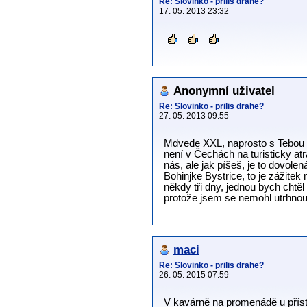
Re: Slovinko - prilis drahe?
17. 05. 2013 23:32
Anonymní uživatel
Re: Slovinko - prilis drahe?
27. 05. 2013 09:55
Mdvede XXL, naprosto s Tebou s
není v Čechách na turisticky at
nás, ale jak píšeš, je to dovol
Bohinjke Bystrice, to je zážitek
někdy tři dny, jednou bych chtě
protože jsem se nemohl utrhnout
maci
Re: Slovinko - prilis drahe?
26. 05. 2015 07:59
V kavárně na promenádě u přísta