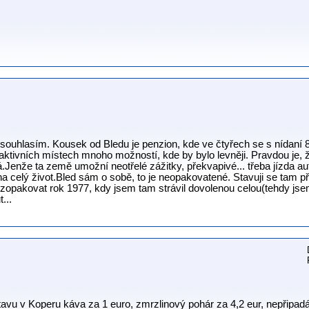
ouhlasím. Kousek od Bledu je penzion, kde ve čtyřech se s nídaní 8
raktivních místech mnoho možností, kde by bylo levněji. Pravdou je, 
ená.Jenže ta země umožní neotřelé zážitky, překvapivé... třeba jízda 
 na celý život.Bled sám o sobě, to je neopakovatené. Stavuji se tam př
l zopakovat rok 1977, kdy jsem tam strávil dovolenou celou(tehdy jse
...
vu v Koperu káva za 1 euro, zmrzlinový pohár za 4,2 eur, nepřipadá m