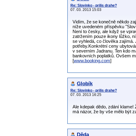
Re: Slovinko - prilis drahe?
07. 03. 2013 15:03
Vidím, že se konečně někdo zají
níže uvedeném příspěvku "Slovin
Není to česky, ale když se vpra
zatržením pouze ikony lůžko, n
se vyhledá, co člověka zajímá. 
potřeby.Konkrétní ceny ubytová
v severním Jadranu. Ten kdo má 
bankovních poplatků. Ovšem mu
[
www.booking.com
]
Globík
Re: Slovinko - prilis drahe?
07. 03. 2013 16:25
Ale kdepak dědo, zdání klame! 
má názor, že by vše mělo být z
Děda