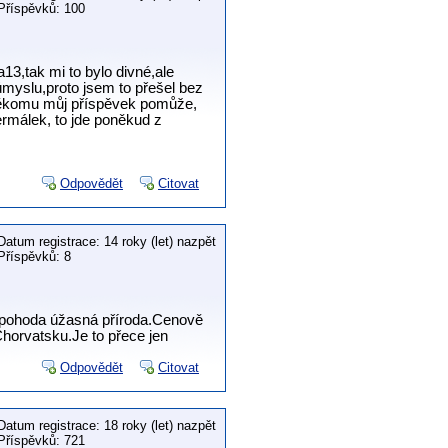
Příspěvků: 100
3,tak mi to bylo divné,ale
úmyslu,proto jsem to přešel bez
 někomu můj příspěvek pomůže,
ermálek, to jde poněkud z
Odpovědět
Citovat
Datum registrace: 14 roky (let) nazpět
Příspěvků: 8
to,pohoda úžasná příroda.Cenově
Chorvatsku.Je to přece jen
Odpovědět
Citovat
Datum registrace: 18 roky (let) nazpět
Příspěvků: 721