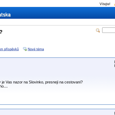
Vítejte!
e?
m příspěvků
Nové téma
y je Vas nazor na Slovinko, presneji na cestovani?
o....