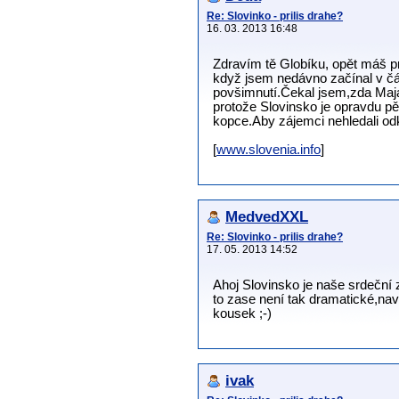
Re: Slovinko - prilis drahe?
16. 03. 2013 16:48
Zdravím tě Globíku, opět máš pr
když jsem nedávno začínal v čás
povšimnutí.Čekal jsem,zda Maja
protože Slovinsko je opravdu pě
kopce.Aby zájemci nehledali odk
[
www.slovenia.info
]
MedvedXXL
Re: Slovinko - prilis drahe?
17. 05. 2013 14:52
Ahoj Slovinsko je naše srdeční 
to zase není tak dramatické,nav
kousek ;-)
ivak