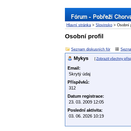
Hlavní stránka
>
Slovinsko
> Osobní p
Osobní profil
Seznam diskusních fór
Sezna
Mykys
[
Zobrazit všechny přís
Email:
Skrytý údaj
Příspěvků:
312
Datum registrace:
23. 03. 2009 12:05
Poslední aktivita:
03. 06. 2026 10:19