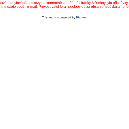
dkování ubytování a odkazy na komerčně zaměřené stránky. Všechny tyto příspěvk
ní, můžete použít e-mail. Provozovatel fóra neodpovídá za obsah příspěvků a nen
This
forum
is powered by
Phorum
.