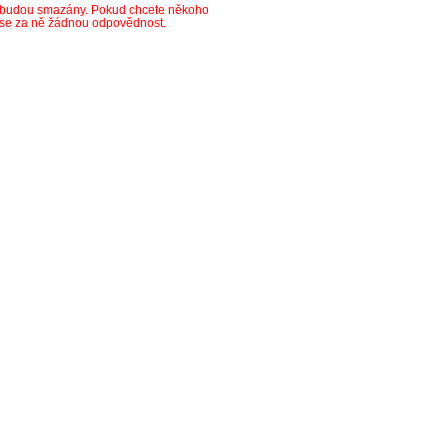
y budou smazány. Pokud chcete někoho
ese za ně žádnou odpovědnost.