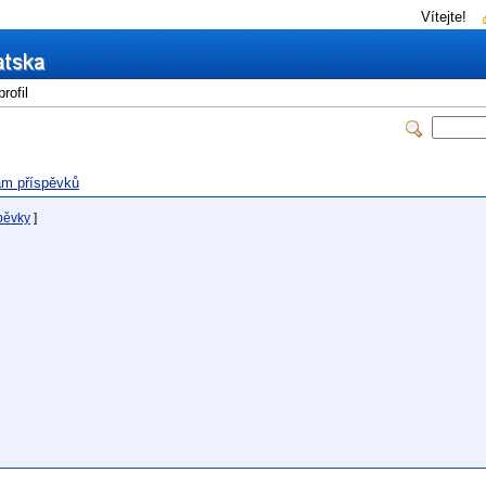
Vítejte!
rofil
m příspěvků
pěvky
]