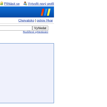
Přihlásit se
Vytvořit nový profil
Chorvatsko
|
ostrov Hvar
Rozšířené vyhledávání