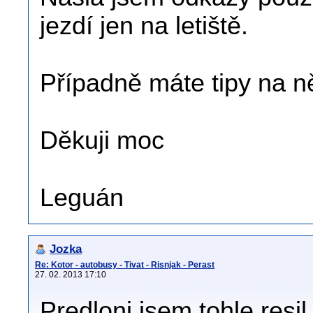
jezdí jen na letiště.
Případně máte tipy na n
Děkuji moc
Leguán
Jozka
Re: Kotor - autobusy - Tivat - Risnjak - Perast
27. 02. 2013 17:10
Predloni jsem tohle resil