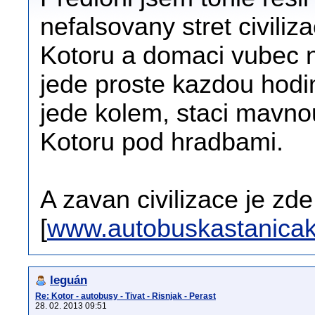
nefalsovany stret civiliz
Kotoru a domaci vubec n
jede proste kazdou hodi
jede kolem, staci mavnou
Kotoru pod hradbami.
A zavan civilizace je zde
[
www.autobuskastanicak
leguán
Re: Kotor - autobusy - Tivat - Risnjak - Perast
28. 02. 2013 09:51