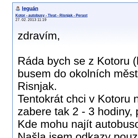
leguán
Kotor - autobusy - Tivat - Risnjak - Perast
27. 02. 2013 11:19
zdravím,
Ráda bych se z Kotoru (
busem do okolních měst.
Risnjak.
Tentokrát chci v Kotoru 
zabere tak 2 - 3 hodiny,
Kde mohu najít autobus
Našla jsem odkazy pouze